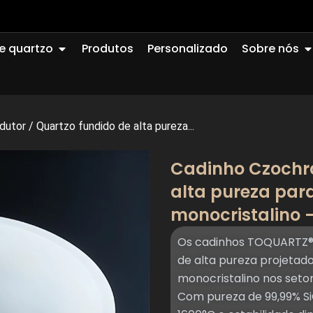
Abrir Quartz Glass
A
e quartzo
Produtos
Personalizado
Sobre nós
dutor
/
Quartzo fundido de alta pureza...
Cadinho Czochra
alta pureza para
monocristalino
Os cadinhos TOQUARTZ® 
de alta pureza projetado
monocristalino nos seto
Com pureza de 99,99% Si