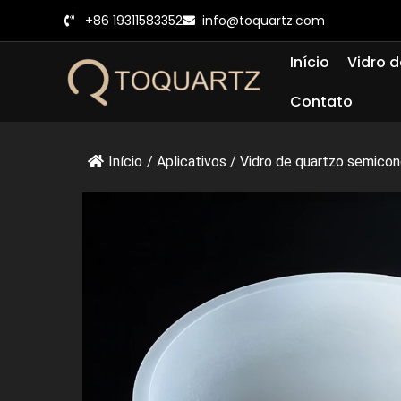
Pular
+86 19311583352
info@toquartz.com
para
o
Início
Vidro d
conteúdo
Contato
Início
/
Aplicativos
/
Vidro de quartzo semicon