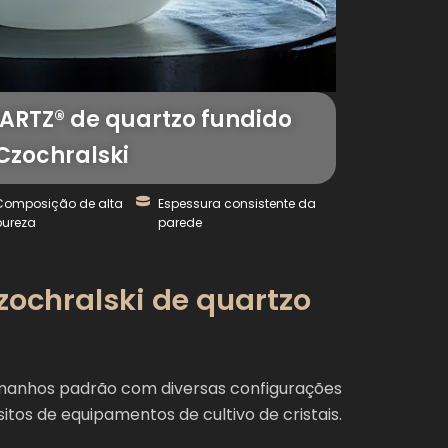
RTZ® de quartzo fundido
Czochralski
Composição de alta
Espessura consistente da
pureza
parede
zochralski de quartzo
amanhos padrão com diversas configurações
tos de equipamentos de cultivo de cristais.