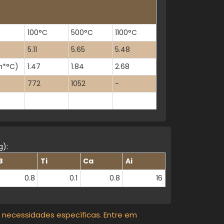
≤5
635
120
99.99
100°C
500°C
1100°C
669
120
99.99
5.11
5.65
5.48
m*°C)
1.47
1.84
2.68
710
120
99.99
772
1052
-
760
120
99.99
810
160
99.99
910
180
99.99
g):
1016
186
99.99
B
Ti
Ca
Ai
0.8
0.1
0.8
16
 necessidades específicas. Entre em