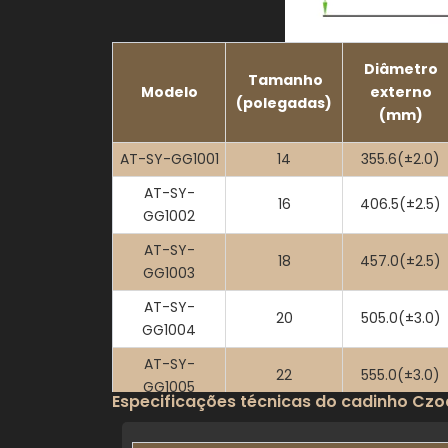
Diâmetro
Tamanho
Modelo
externo
(polegadas)
(mm)
AT-SY-GG1001
14
355.6(±2.0)
AT-SY-
16
406.5(±2.5)
GG1002
AT-SY-
18
457.0(±2.5)
GG1003
AT-SY-
20
505.0(±3.0)
GG1004
AT-SY-
22
555.0(±3.0)
GG1005
Especificações técnicas do cadinho Czoc
AT-SY-
24
607.0(±3.0)
GG1006