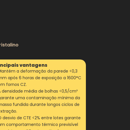
istalino
incipais vantagens
Mantém a deformação da parede <0,3
mm após 6 horas de exposição a 1600°C
em fornos CZ.
A densidade média de bolhas <0,5/cm³
garante uma contaminação mínima da
massa fundida durante longos ciclos de
extração.
O desvio de CTE <2% entre lotes garante
um comportamento térmico previsível