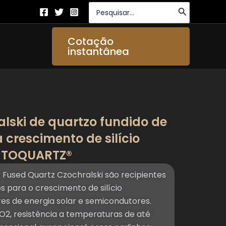
Procurar:
brir About Us
Cotação
instantânea
lski de quartzo fundido de
 crescimento de silício
 -TOQUARTZ®
Fused Quartz Czochralski são recipientes
s para o crescimento de silício
res de energia solar e semicondutores.
O2, resistência a temperaturas de até