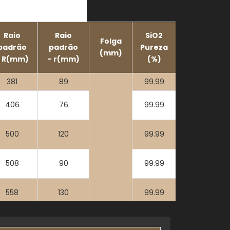
Raio
Raio
SiO2
Folga
padrão
padrão
Pureza
(mm)
- R(mm)
- r(mm)
(%)
381
89
99.99
406
76
99.99
500
120
99.99
508
90
99.99
558
130
99.99
609
120
99.99