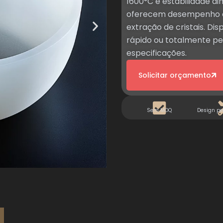
1600°C e estabilidade di
oferecem desempenho co
extração de cristais. D
rápido ou totalmente pe
especificações.
Solicitar orçamento
Sem MOQ
Design pe