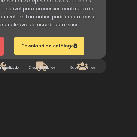
mensional excepcional, esses cadinhos
nfiável para processos contínuos de
isponível em tamanhos padrão com envio
rsonalizável de acordo com suas
Download do catálogo
rsonalizado
Direto da fábrica
Suporte técnico