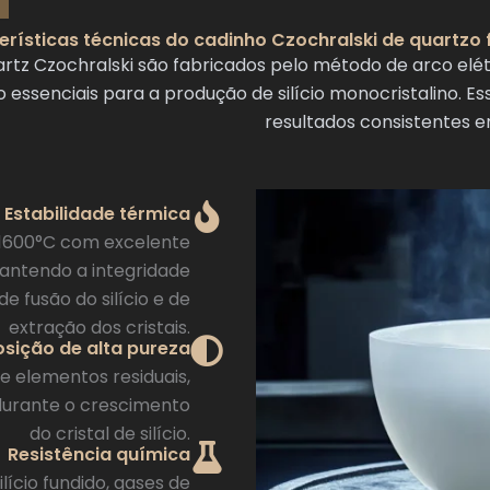
erísticas técnicas do cadinho Czochralski de quartzo 
z Czochralski são fabricados pelo método de arco elétr
essenciais para a produção de silício monocristalino. E
resultados consistentes em
Estabilidade térmica
 1600°C com excelente
mantendo a integridade
e fusão do silício e de
extração dos cristais.
ição de alta pureza
e elementos residuais,
durante o crescimento
do cristal de silício.
Resistência química
lício fundido, gases de