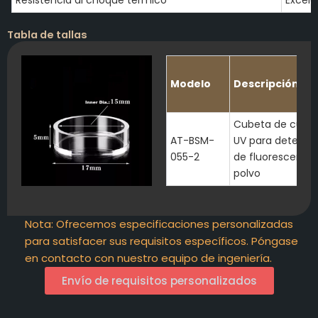
Tabla de tallas
Modelo
Descripción
Cubeta de cuar
AT-BSM-
UV para detecci
055-2
de fluorescencia
polvo
Nota: Ofrecemos especificaciones personalizadas
para satisfacer sus requisitos específicos. Póngase
en contacto con nuestro equipo de ingeniería.
Envío de requisitos personalizados