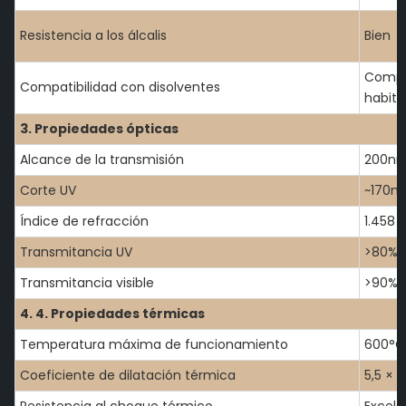
Resistencia a los álcalis
Bien
Compat
Compatibilidad con disolventes
habitu
3. Propiedades ópticas
Alcance de la transmisión
200nm
Corte UV
~170n
Índice de refracción
1.458
Transmitancia UV
>80% 
Transmitancia visible
>90% 
4. 4. Propiedades térmicas
Temperatura máxima de funcionamiento
600°C
Coeficiente de dilatación térmica
5,5 × 
Resistencia al choque térmico
Excele