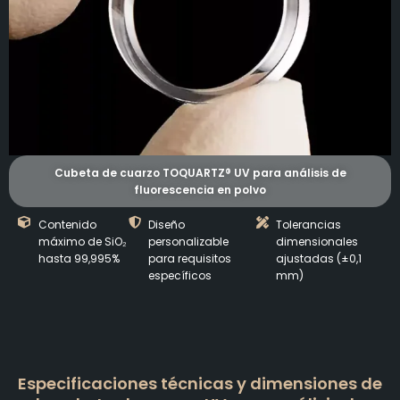
Cubeta de cuarzo TOQUARTZ® UV para análisis de
fluorescencia en polvo
Contenido
Diseño
Tolerancias
máximo de SiO₂
personalizable
dimensionales
hasta 99,995%
para requisitos
ajustadas (±0,1
específicos
mm)
Especificaciones técnicas y dimensiones de