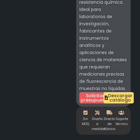
resistencia química.
Ideal para
laboratorios de
investigación,
fabricantes de
instrumentos
analíticos y
aplicaciones de
ciencia de materiales
que requieran
mediciones precisas
de fluorescencia de
muestras no líquidas.
Solicitar
Descargar
presupuesto
catálogo
Sin
Diseño
Directo
Soporte
MOQ
a
de
técnico
medida
fábrica