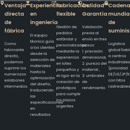
Ventaja
Experiencia
Fabricación
Calidad
Caden
directa
en
flexible
Garantía
mundia
de
ingeniería
de
Gestión de
Validación
fábrica
suminis
pedidos
previa al
El equipo
estándar y
envío en tres
técnico guía
Como
Logística
personalizados
pasos:
a los clientes
fabricante
global fiab
mediante la
1. precisión
desde la
directo,
a centros
experiencia
dimensional,
selección de
podemos
industriales
en lotes
2. pureza del
materiales
suprimir los
(prioridad
pequeños y
material ,
hasta la
numerosos
DE/US/JP/K
el rigor en la
3. umbrales
optimización
eslabones
con hitos
creación de
de
del diseño,
intermedios.
rastreables
prototipos
rendimiento
traduciendo
para cumplir
las
los plazos
especificaciones
urgentes.
en
resultados.