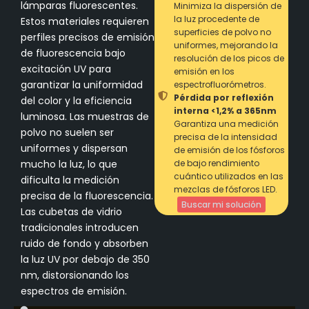
lámparas fluorescentes.
Minimiza la dispersión de
la luz procedente de
Estos materiales requieren
superficies de polvo no
perfiles precisos de emisión
uniformes, mejorando la
de fluorescencia bajo
resolución de los picos de
excitación UV para
emisión en los
garantizar la uniformidad
espectrofluorómetros.
Pérdida por reflexión
del color y la eficiencia
interna <1,2% a 365nm
luminosa. Las muestras de
Garantiza una medición
polvo no suelen ser
precisa de la intensidad
uniformes y dispersan
de emisión de los fósforos
mucho la luz, lo que
de bajo rendimiento
cuántico utilizados en las
dificulta la medición
mezclas de fósforos LED.
precisa de la fluorescencia.
Buscar mi solución
Las cubetas de vidrio
tradicionales introducen
ruido de fondo y absorben
la luz UV por debajo de 350
nm, distorsionando los
espectros de emisión.