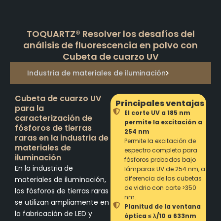
TOQUARTZ® Resolver los desafíos del
análisis de fluorescencia en polvo con
Cubeta de cuarzo UV
Industria de materiales de iluminación
Cubeta de cuarzo UV
Principales ventajas
para la
El corte UV a 185 nm
caracterización de
permite la excitación a
fósforos de tierras
254 nm
raras en la industria de
Permite la excitación de
materiales de
espectro completo para
iluminación
fósforos probados bajo
En la industria de
lámparas UV de 254 nm, a
diferencia de las cubetas
materiales de iluminación,
de vidrio con corte >350
los fósforos de tierras raras
nm.
se utilizan ampliamente en
Planitud de la ventana
la fabricación de LED y
óptica ≤ λ/10 a 633nm