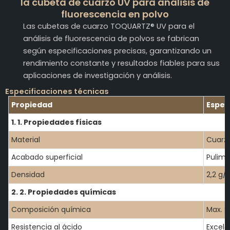
la cubeta de cuarzo UV para análisis de
fluorescencia en polvo
Las cubetas de cuarzo TOQUARTZ® UV para el
análisis de fluorescencia de polvos se fabrican
según especificaciones precisas, garantizando un
rendimiento constante y resultados fiables para sus
aplicaciones de investigación y análisis.
Especificaciones técnicas
Propiedad
Espec
1. 1. Propiedades físicas
Material
Cuarzo
Acabado superficial
Pulime
Densidad
2,2 g
2. 2. Propiedades químicas
Composición química
Max. S
Resistencia al ácido
Excele