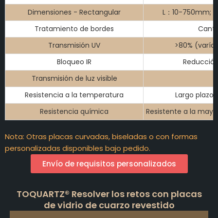
Dimensiones - Rectangular
L：10-750mm; A
Tratamiento de bordes
Canto
Transmisión UV
>80% (varía 
Bloqueo IR
Reducción 
Transmisión de luz visible
Resistencia a la temperatura
Largo plazo:
Resistencia química
Resistente a la mayo
Nota: Otras placas curvadas, biseladas o con formas
personalizadas disponibles bajo pedido.
Envío de requisitos personalizados
TOQUARTZ® Resolver los retos con placas
de vidrio de cuarzo revestido