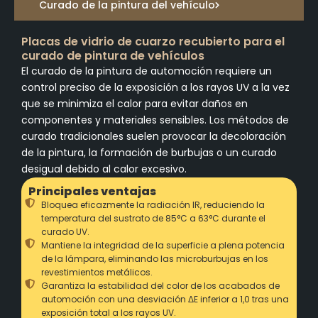
Curado de la pintura del vehículo
Placas de vidrio de cuarzo recubierto para el
curado de pintura de vehículos
El curado de la pintura de automoción requiere un
control preciso de la exposición a los rayos UV a la vez
que se minimiza el calor para evitar daños en
componentes y materiales sensibles. Los métodos de
curado tradicionales suelen provocar la decoloración
de la pintura, la formación de burbujas o un curado
desigual debido al calor excesivo.
Principales ventajas
Bloquea eficazmente la radiación IR, reduciendo la
temperatura del sustrato de 85°C a 63°C durante el
curado UV.
Mantiene la integridad de la superficie a plena potencia
de la lámpara, eliminando las microburbujas en los
revestimientos metálicos.
Garantiza la estabilidad del color de los acabados de
automoción con una desviación ΔE inferior a 1,0 tras una
exposición total a los rayos UV.