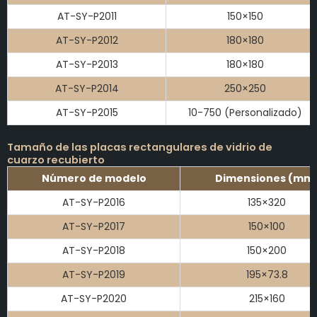
AT-SY-P2011
150×150
AT-SY-P2012
180×180
AT-SY-P2013
180×180
AT-SY-P2014
250×250
AT-SY-P2015
10-750 (Personalizado)
Tamaño de las placas rectangulares de vidrio de
cuarzo recubierto
Número de modelo
Dimensiones (mm
AT-SY-P2016
135×320
AT-SY-P2017
150×100
AT-SY-P2018
150×200
AT-SY-P2019
195×73.8
AT-SY-P2020
215×160