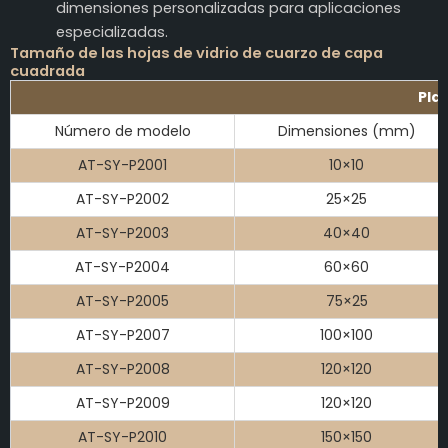
dimensiones personalizadas para aplicaciones
especializadas.
Tamaño de las hojas de vidrio de cuarzo de capa
cuadrada
Pla
Número de modelo
Dimensiones (mm)
AT-SY-P2001
10×10
AT-SY-P2002
25×25
AT-SY-P2003
40×40
AT-SY-P2004
60×60
AT-SY-P2005
75×25
AT-SY-P2007
100×100
AT-SY-P2008
120×120
AT-SY-P2009
120×120
AT-SY-P2010
150×150