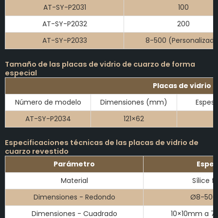
AT-SY-P2031
100
AT-SY-P2032
200
AT-SY-P2033
8-500 (Personalizad
Tamaño de las placas de vidrio de cuarzo de forma
especial
Placas de vidrio
Número de modelo
Dimensiones (mm)
Espes
AT-SY-P2034
121×62
Especificaciones técnicas de las placas de vidrio de
cuarzo revestido
Parámetro
Espec
Material
Sílice 
Dimensiones - Redondo
Ø8-500
Dimensiones - Cuadrado
10×10mm a 7