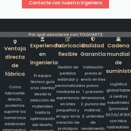
Contacte con nuestro ingeniero
Por qué asociarse con TOQUARTZ
Experiencia
Fabricación
Calidad
Cadena
Ventaja
en
flexible
Garantía
mundial
directa
ingeniería
de
de
Gestión de
Validación
suminist
fábrica
pedidos
previa al
El equipo
estándar y
envío en tres
técnico guía
Logística
personalizados
pasos:
Como
a los clientes
global fiable
mediante la
1. precisión
fabricante
desde la
a centros
experiencia
dimensional,
directo,
selección de
industriales
en lotes
2. pureza del
podemos
materiales
(prioridad
pequeños y
material ,
suprimir los
hasta la
DE/US/JP/KR
el rigor en la
3. umbrales
numerosos
optimización
con hitos
creación de
de
eslabones
del diseño,
rastreables.
prototipos
rendimiento
intermedios.
traduciendo