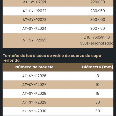
AT-SY-P2021
220×130
AT-SY-P2022
280×150
AT-SY-P2023
300×100
AT-SY-P2024
300×150
L: 10-750;An: 10-
AT-SY-P2025
550(Personalizado)
Tamaño de los discos de vidrio de cuarzo de capa
redonda
Número de modelo
Diámetro (mm)
AT-SY-P2026
8
AT-SY-P2027
10
AT-SY-P2028
15
AT-SY-P2029
30
AT-SY-P2030
50