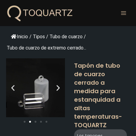
Ir
al
contenido
Inicio
/
Tipos
/
Tubo de cuarzo
/
Tubo de cuarzo de extremo cerrado...
Tapón de tubo
de cuarzo
cerrado a
medida para
estanquidad a
altas
temperaturas-
TOQUARTZ
Los tapones