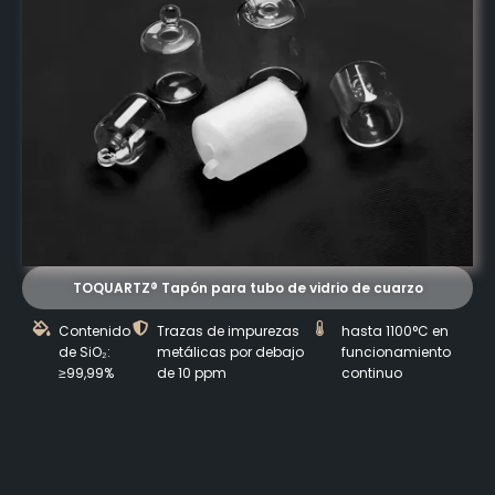
TOQUARTZ® Tapón para tubo de vidrio de cuarzo
Contenido
Trazas de impurezas
hasta 1100°C en
de SiO₂:
metálicas por debajo
funcionamiento
≥99,99%
de 10 ppm
continuo