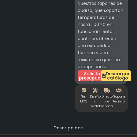
Nuestros tapones de
cuarzo, que soportan
temperaturas de
hasta 1100 °C en
funcionamiento
continuo, ofrecen
una estabilidad
térmica y una
resistencia química
excepcionales.
Solicitar
Descargar
presupuesto
catálogo
Sin
Diseño
Directo
Soporte
MOQ
a
de
técnico
medida
fábrica
Descripción