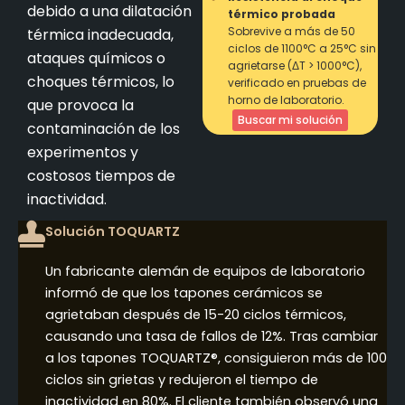
debido a una dilatación
térmico probada
Sobrevive a más de 50
térmica inadecuada,
ciclos de 1100°C a 25°C sin
ataques químicos o
agrietarse (ΔT > 1000°C),
choques térmicos, lo
verificado en pruebas de
horno de laboratorio.
que provoca la
Buscar mi solución
contaminación de los
experimentos y
costosos tiempos de
inactividad.
Solución TOQUARTZ
Un fabricante alemán de equipos de laboratorio
informó de que los tapones cerámicos se
agrietaban después de 15-20 ciclos térmicos,
causando una tasa de fallos de 12%. Tras cambiar
a los tapones TOQUARTZ®, consiguieron más de 100
ciclos sin grietas y redujeron el tiempo de
inactividad en 80%. El cliente también observó una