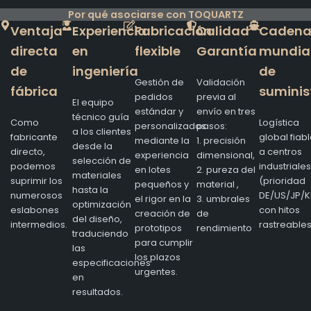
Por qué asociarse con TOQUARTZ
Ventaja
Experiencia
Fabricación
Calidad
Caden
directa
en
flexible
Garantía
mundia
de
ingeniería
de
Gestión de
Validación
fábrica
suminis
pedidos
previa al
El equipo
estándar y
envío en tres
técnico guía
Como
Logística
personalizados
pasos:
a los clientes
fabricante
global fiab
mediante la
1. precisión
desde la
directo,
a centros
experiencia
dimensional,
selección de
podemos
industriales
en lotes
2. pureza del
materiales
suprimir los
(prioridad
pequeños y
material ,
hasta la
numerosos
DE/US/JP/K
el rigor en la
3. umbrales
optimización
eslabones
con hitos
creación de
de
del diseño,
intermedios.
rastreables
prototipos
rendimiento
traduciendo
para cumplir
las
los plazos
especificaciones
urgentes.
en
resultados.