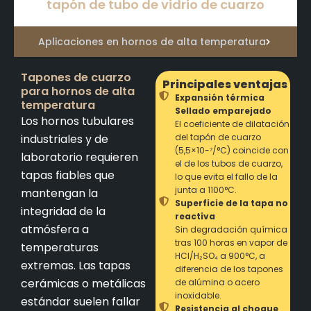
tapón de tubo de vidrio de cuarzo
Aplicaciones en hornos de alta temperatura
Tapones de cuarzo
Principales ventajas
para hornos de alta
Expansión térmica
temperatura
Sellado emparejado
Los hornos tubulares
El coeficiente de dilatación
industriales y de
del tapón de cuarzo
(5,5×10-⁷/°C) coincide con
laboratorio requieren
el de los tubos de cuarzo,
tapas fiables que
lo que evita el fallo de la
junta a 1100°C.
mantengan la
Superficie de la tapa no
integridad de la
reactiva
atmósfera a
Sin degradación química
tras 100 horas en vapor de
temperaturas
HCl/H₂SO₄ a 900°C, a
extremas. Las tapas
diferencia de los tapones
cerámicas o metálicas
de alúmina o acero
inoxidable.
estándar suelen fallar
Resistencia al choque