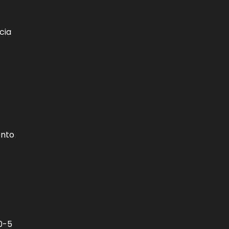
cia
ento
10-5