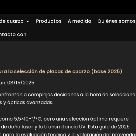
Abierto Quartz Glass
 de cuarzo
Productos
A medida
Quiénes somos
ntacto con
ra la selección de placas de cuarzo (base 2025)
ión: 08/15/2025
nfrentan a complejas decisiones a la hora de selecciona
s y ópticas avanzadas.
 como 5,5×10-⁷/°C, pero una selección óptima requiere
al de daño láser y la transmitancia UV. Esta guía de 2025
 para la evaluación técnica y la valoración del proveedor