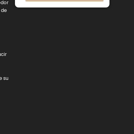
edor
 de
cir
e su