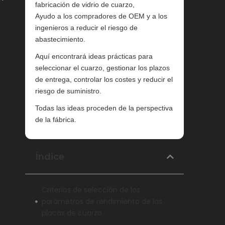
fabricación de vidrio de cuarzo,
Ayudo a los compradores de OEM y a los
ingenieros a reducir el riesgo de
abastecimiento.
Aquí encontrará ideas prácticas para
seleccionar el cuarzo, gestionar los plazos
de entrega, controlar los costes y reducir el
riesgo de suministro.
Todas las ideas proceden de la perspectiva
de la fábrica.
Índice
Criterios de selección de los
parámetros de rendimiento de las
placas de cuarzo