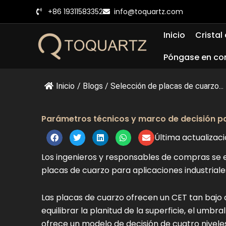
Ir
+86 19311583352
info@toquartz.com
al
contenido
Inicio
Cristal
Póngase en co
Inicio
/
Blogs
/
Selección de placas de cuarzo...
Parámetros técnicos y marco de decisión pa
Última actualizac
Los ingenieros y responsables de compras se e
placas de cuarzo para aplicaciones industriale
Las placas de cuarzo ofrecen un CET tan bajo
equilibrar la planitud de la superficie, el umbr
ofrece un modelo de decisión de cuatro niveles