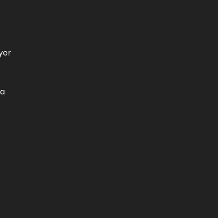
yor
ía