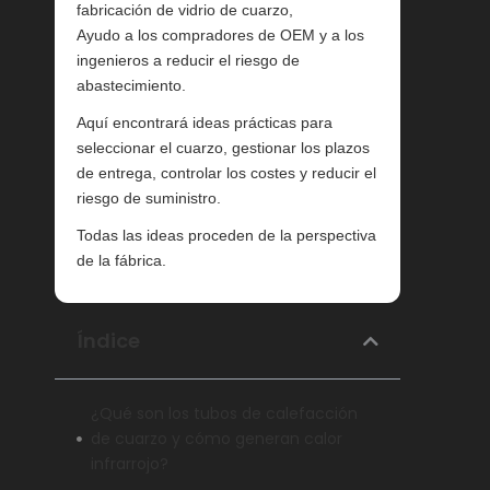
fabricación de vidrio de cuarzo,
Ayudo a los compradores de OEM y a los
ingenieros a reducir el riesgo de
abastecimiento.
Aquí encontrará ideas prácticas para
seleccionar el cuarzo, gestionar los plazos
de entrega, controlar los costes y reducir el
riesgo de suministro.
Todas las ideas proceden de la perspectiva
de la fábrica.
Índice
¿Qué son los tubos de calefacción
de cuarzo y cómo generan calor
infrarrojo?