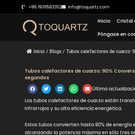
Ir
+86 19311583352
info@toquartz.com
al
contenido
Inicio
Cristal
Póngase en co
Inicio
/
Blogs
/
Tubos calefactores de cuarzo: 9
Tubos calefactores de cuarzo: 90% Conversi
segundos
Última actualizac
Los tubos calefactores de cuarzo están transf
infrarrojos y su alta eficiencia energética.
Estos tubos convierten hasta 90% de energía el
alcanzando la potencia máxima en sólo tres s