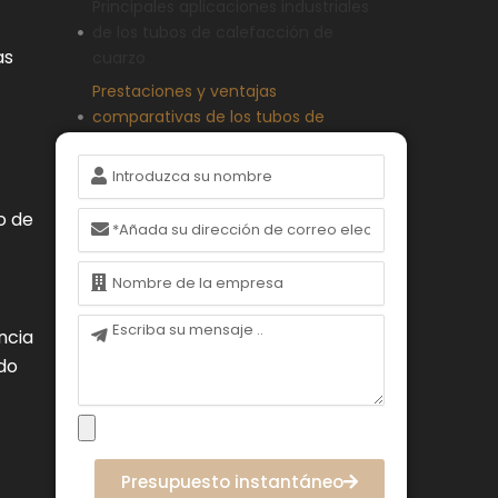
Principales aplicaciones industriales
de los tubos de calefacción de
as
cuarzo
Prestaciones y ventajas
comparativas de los tubos de
calefacción de cuarzo
Nombre
Especificaciones técnicas que
definen los tubos calefactores de
o de
Correo
cuarzo de alto rendimiento
electrónico
Pautas para seleccionar la
Nombre
configuración adecuada del tubo de
calefacción de cuarzo
Mensaje
ncia
Factores de decisión para elegir los
ido
tubos de calefacción de cuarzo
frente a otras alternativas
Conclusión
FAQ (Preguntas más frecuentes)
Presupuesto instantáneo