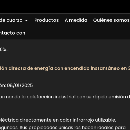
Abierto Quartz Glass
 de cuarzo
Productos
A medida
Quiénes somos
ntacto con
0%...
ón directa de energía con encendido instantáneo en 
ión: 08/01/2025
ormando la calefacción industrial con su rápida emisión 
éctrica directamente en calor infrarrojo utilizable,
egundos. Sus propiedades únicas los hacen ideales para