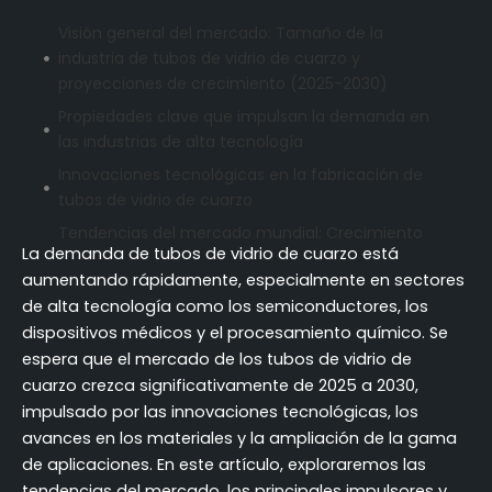
Visión general del mercado: Tamaño de la
industria de tubos de vidrio de cuarzo y
proyecciones de crecimiento (2025-2030)
Propiedades clave que impulsan la demanda en
las industrias de alta tecnología
Innovaciones tecnológicas en la fabricación de
tubos de vidrio de cuarzo
Tendencias del mercado mundial: Crecimiento
La demanda de tubos de vidrio de cuarzo está
regional y demanda del mercado
aumentando rápidamente, especialmente en sectores
Panorama competitivo: Principales actores y
de alta tecnología como los semiconductores, los
estrategias de mercado
dispositivos médicos y el procesamiento químico. Se
Desafíos a los que se enfrenta el mercado de
espera que el mercado de los tubos de vidrio de
tubos de vidrio de cuarzo y soluciones
cuarzo crezca significativamente de 2025 a 2030,
emergentes
impulsado por las innovaciones tecnológicas, los
Predicciones del mercado futuro: Oportunidades y
avances en los materiales y la ampliación de la gama
riesgos (2025-2030)
de aplicaciones. En este artículo, exploraremos las
tendencias del mercado, los principales impulsores y
Cómo elegir el proveedor de tubos de vidrio de