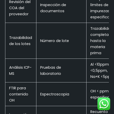
Revisión del
Inspección de
límites de
COA del
documentos
impurezas
proveedor
especificad
Trazabilidad
completa
Trazabilidad
Número de lote
hasta la
de los lotes
materia
prima
Al <10ppm, F
Análisis ICP-
Pruebas de
<0,5ppm,
MS
laboratorio
Na+K <5pp
FTIR para
OH < ppm
contenido
Espectroscopia
especificad
OH
Recuento de