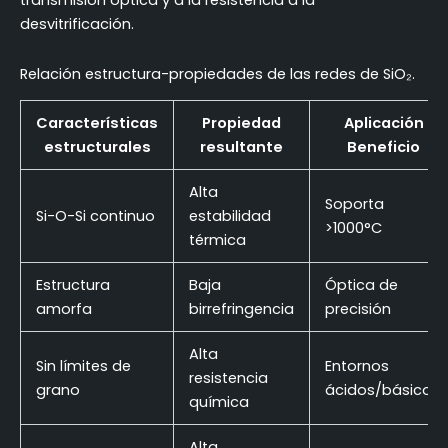
transmisión óptica y a la resistencia a la
desvitrificación.
Relación estructura-propiedades de las redes de SiO₂.
Características
Propiedad
Aplicación
estructurales
resultante
Beneficio
Alta
Soporta
Si-O-Si continuo
estabilidad
>1000°C
térmica
Estructura
Baja
Óptica de
amorfa
birrefringencia
precisión
Alta
Sin límites de
Entornos
resistencia
grano
ácidos/básicos
química
Alta