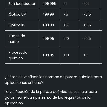
Semiconductor
>99.995
<1
<0.1
<1
Óptica UV
>99.99
<5
<0.5
<1
Óptica IR
>99.99
<5
<0.5
<1
Tubos de
>99.95
<10
<0.5
<1
horno
Procesado
>99.95
<10
<1
<
químico
¿Cómo se verifican las normas de pureza química para
aplicaciones críticas?
La verificación de la pureza química es esencial para
garantizar el cumplimiento de los requisitos de la
aplicación.