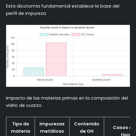
Esta dicotomía fundamental establece la base del
perfil de impureza.
Impacto de las materias primas en la composición del
vidrio de cuarzo:
Tipo de
Impurezas
Contenido
Casos de
materia
metálicas
de OH
típico