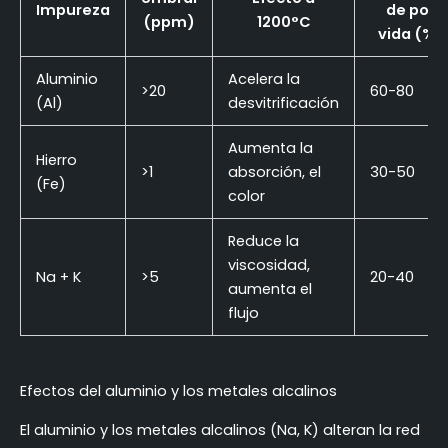
Impureza
de por
(ppm)
1200°C
vida (%)
Aluminio
Acelera la
>20
60-80
(Al)
desvitrificación
Aumenta la
Hierro
>1
absorción, el
30-50
(Fe)
color
Reduce la
viscosidad,
Na + K
>5
20-40
aumenta el
flujo
Efectos del aluminio y los metales alcalinos
El aluminio y los metales alcalinos (Na, K) alteran la red