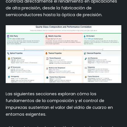
controla directamente el rendimiento en aplicaciones
de alta precisión, desde la fabricación de
¿Qué especificaciones de composición
semiconductores hasta la óptica de precisión.
determinan la selección óptima del material?
¿Cómo se verifican las normas de pureza química
para aplicaciones críticas?
¿Qué métodos analíticos confirman con precisión
los requisitos de composición?
Marco de decisión para la selección de vidrio de
cuarzo basada en la composición
Conclusión
FAQ (Preguntas más frecuentes)
Las siguientes secciones exploran cómo los
fundamentos de la composición y el control de
impurezas sustentan el valor del vidrio de cuarzo en
entornos exigentes.