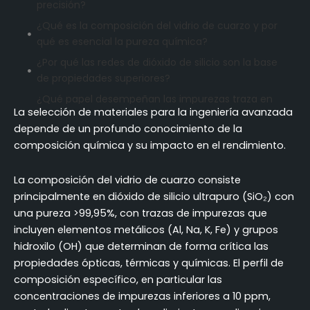
precisión?
¿Qué es la composición del vidrio de cuarzo y por
qué es esencial la pureza química?
¿Por qué las redes de dióxido de silicio son la base
de propiedades superiores?
¿Qué papel desempeñan las impurezas traza en
La selección de materiales para la ingeniería avanzada
la determinación de las características de los
depende de un profundo conocimiento de la
materiales?
composición química y su impacto en el rendimiento.
¿Cómo degradan las impurezas metálicas la
estabilidad del vidrio de cuarzo en aplicaciones de
La composición del vidrio de cuarzo consiste
alta temperatura?
principalmente en dióxido de silicio ultrapuro (SiO₂) con
¿Cómo afectan los grupos hidroxilo a la
una pureza >99,95%, con trazas de impurezas que
transmisión óptica y la estabilidad térmica del
incluyen elementos metálicos (Al, Na, K, Fe) y grupos
vidrio de cuarzo?
hidroxilo (OH) que determinan de forma crítica las
¿Qué características de composición permiten
propiedades ópticas, térmicas y químicas. El perfil de
las aplicaciones en entornos extremos?
composición específico, en particular las
Composición del cuarzo sintético frente al
concentraciones de impurezas inferiores a 10 ppm,
natural: ¿Cuál ofrece mayor pureza?