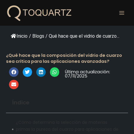
Ir
al
contenido
Inicio
/
Blogs
/
Qué hace que el vidrio de cuarzo...
¿Qué hace que la composición del vidrio de cuarzo
sea crítica para las aplicaciones avanzadas?
Última actualización:
07/11/2025
Índice
¿Cómo determina la selección de materias
primas la pureza del cuarzo para aplicaciones de