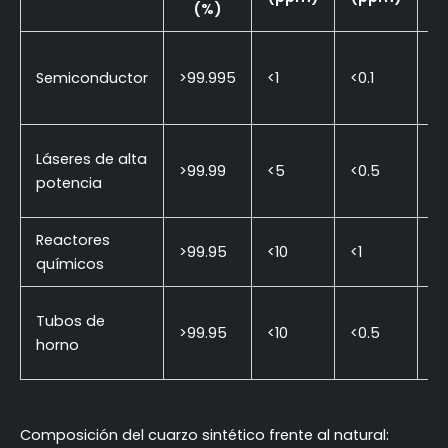
(%)
Semiconductor
>99.995
<1
<0.1
<1
Láseres de alta
>99.99
<5
<0.5
<1
potencia
Reactores
>99.95
<10
<1
<
químicos
Tubos de
>99.95
<10
<0.5
<1
horno
Composición del cuarzo sintético frente al natural: