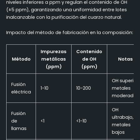
niveles inferiores a ppm y regulan el contenido de OH
(±5 ppm), garantizando una uniformidad entre lotes
inalcanzable con la purificación del cuarzo natural.
Impacto del método de fabricación en la composición:
Impurezas
Contenido
Método
metálicas
de OH
Notas
(ppm)
(ppm)
OH superior,
Fusión
1-10
10-200
metales
eléctrica
moderados
OH
Fusión
ultrabajo,
de
<1
<1-10
metales
llamas
bajos