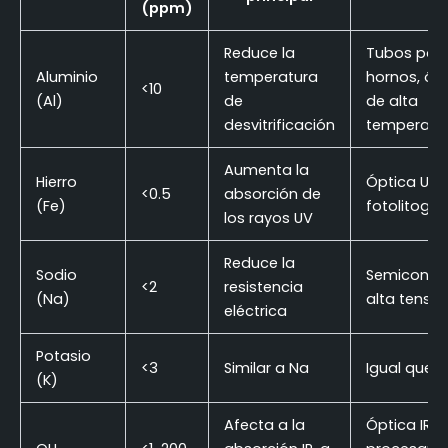
(ppm)
Reduce la
Tubos par
Aluminio
temperatura
hornos, óp
<10
(Al)
de
de alta
desvitrificación
temperatu
Aumenta la
Hierro
Óptica UV,
<0.5
absorción de
(Fe)
fotolitogra
los rayos UV
Reduce la
Sodio
Semicondu
<2
resistencia
(Na)
alta tensió
eléctrica
Potasio
<3
Similar a Na
Igual que a
(K)
Afecta a la
Óptica IR,