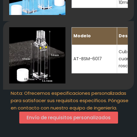
10mm
Modelo
Descrip
Cubeta 
AT-BSM-6017
cuarzo d
rosca
Nota: Ofrecemos especificaciones personalizadas
para satisfacer sus requisitos específicos. Póngase
en contacto con nuestro equipo de ingeniería.
Envío de requisitos personalizados