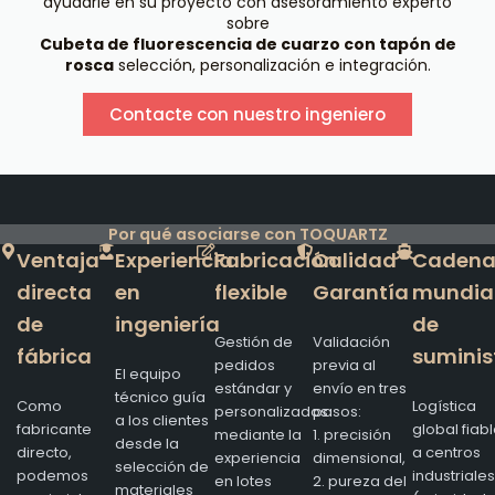
ayudarle en su proyecto con asesoramiento experto
sobre
Cubeta de fluorescencia de cuarzo con tapón de
rosca
selección, personalización e integración.
Contacte con nuestro ingeniero
Por qué asociarse con TOQUARTZ
Ventaja
Experiencia
Fabricación
Calidad
Caden
directa
en
flexible
Garantía
mundia
de
ingeniería
de
Gestión de
Validación
fábrica
suminis
pedidos
previa al
El equipo
estándar y
envío en tres
técnico guía
Como
Logística
personalizados
pasos:
a los clientes
fabricante
global fiab
mediante la
1. precisión
desde la
directo,
a centros
experiencia
dimensional,
selección de
podemos
industriales
en lotes
2. pureza del
materiales