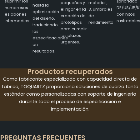
suprimir los
(prioridad
pequeños y
material ,
hasta la
numerosos
DE/US/JP/K
el rigor en la
3. umbrales
optimización
eslabones
con hitos
creación de
de
del diseño,
intermedios.
rastreables
prototipos
rendimiento
traduciendo
para cumplir
las
los plazos
especificaciones
urgentes.
en
resultados.
Productos recuperados
Como fabricante especializado con capacidad directa de
fábrica, TOQUARTZ proporciona soluciones de cuarzo tanto
estándar como personalizadas con soporte de ingeniería
durante todo el proceso de especificación e
implementación.
PREGUNTAS FRECUENTES