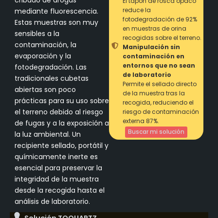
cribado de drogas
El tapón de rosca opaco
reduce la
mediante fluorescencia.
fotodegradación de 92%
Estas muestras son muy
en muestras de orina
sensibles a la
recogidas sobre el terreno.
contaminación, la
Manipulación sin
evaporación y la
contaminación en
entornos que no sean
fotodegradación. Las
de laboratorio
tradicionales cubetas
Permite el sellado directo
abiertas son poco
de la muestra tras la
prácticas para su uso sobre
recogida, reduciendo el
el terreno debido al riesgo
riesgo de contaminación
externa 87%.
de fugas y a la exposición a
Buscar mi solución
la luz ambiental. Un
recipiente sellado, portátil y
químicamente inerte es
esencial para preservar la
integridad de la muestra
desde la recogida hasta el
análisis de laboratorio.