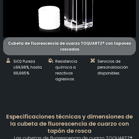
Cubeta de fluorescencia de cuarzo TOQUARTZ® con tapones
roscados
SiO2 Pureza
Resistencia
Servicios de
≥99,98%, hasta
química a
personalización
99,995%
reactivos
disponibles
agresivos
Especificaciones técnicas y dimensiones de
la cubeta de fluorescencia de cuarzo con
tapón de rosca
Las cubetas de fluorescencia de cuarzo TOQUARTZ®