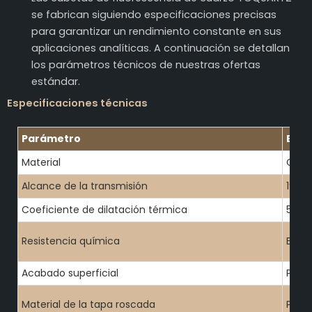
se fabrican siguiendo especificaciones precisas
para garantizar un rendimiento constante en sus
aplicaciones analíticas. A continuación se detallan
los parámetros técnicos de nuestras ofertas
estándar.
Especificaciones técnicas
Parámetro
Espe
Material
Cuar
Alcance de la transmisión
190-
Coeficiente de dilatación térmica
5.5×
Resistencia química
Exce
Acabado superficial
Pulid
Material de la tapa roscada
PTFE