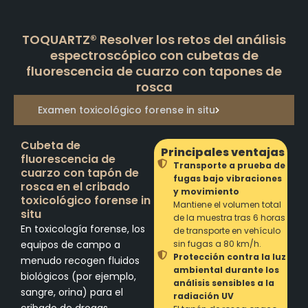
TOQUARTZ® Resolver los retos del análisis
espectroscópico con cubetas de
fluorescencia de cuarzo con tapones de
rosca
Examen toxicológico forense in situ
Cubeta de
Principales ventajas
fluorescencia de
Transporte a prueba de
cuarzo con tapón de
fugas bajo vibraciones
rosca en el cribado
y movimiento
toxicológico forense in
Mantiene el volumen total
situ
de la muestra tras 6 horas
En toxicología forense, los
de transporte en vehículo
equipos de campo a
sin fugas a 80 km/h.
Protección contra la luz
menudo recogen fluidos
ambiental durante los
biológicos (por ejemplo,
análisis sensibles a la
sangre, orina) para el
radiación UV