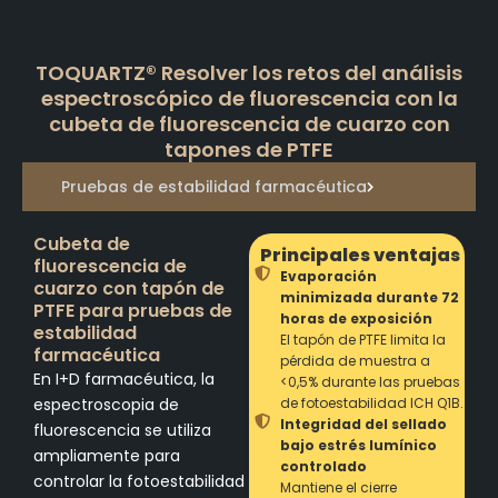
TOQUARTZ® Resolver los retos del análisis
espectroscópico de fluorescencia con la
cubeta de fluorescencia de cuarzo con
tapones de PTFE
Pruebas de estabilidad farmacéutica
Cubeta de
Principales ventajas
fluorescencia de
Evaporación
cuarzo con tapón de
minimizada durante 72
PTFE para pruebas de
horas de exposición
estabilidad
El tapón de PTFE limita la
farmacéutica
pérdida de muestra a
En I+D farmacéutica, la
<0,5% durante las pruebas
espectroscopia de
de fotoestabilidad ICH Q1B.
Integridad del sellado
fluorescencia se utiliza
bajo estrés lumínico
ampliamente para
controlado
controlar la fotoestabilidad
Mantiene el cierre