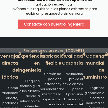
aplicación específica.
Envíenos sus requisitos o los planos existentes para
recibir un presupuesto sin demora.
Contacte con nuestro ingeniero
Por qué asociarse con TOQUARTZ
Ventaja
Experiencia
Fabricación
Calidad
Cadena
directa
en
flexible
Garantía
mundial
de
ingeniería
de
Gestión de
Validación
fábrica
suministro
pedidos
previa al
El equipo
estándar y
envío en tres
técnico guía
Como
Logística
personalizados
pasos:
a los clientes
fabricante
global fiable
mediante la
1. precisión
desde la
directo,
a centros
experiencia
dimensional,
selección de
podemos
industriales
en lotes
2. pureza del
materiales