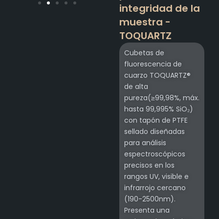
integridad de la
muestra -
TOQUARTZ
Cubetas de
fluorescencia de
cuarzo TOQUARTZ®
de alta
pureza(≥99,98%, máx.
hasta 99,995% SiO₂)
con tapón de PTFE
sellado diseñadas
para análisis
espectroscópicos
precisos en los
rangos UV, visible e
infrarrojo cercano
(190-2500nm).
Presenta una