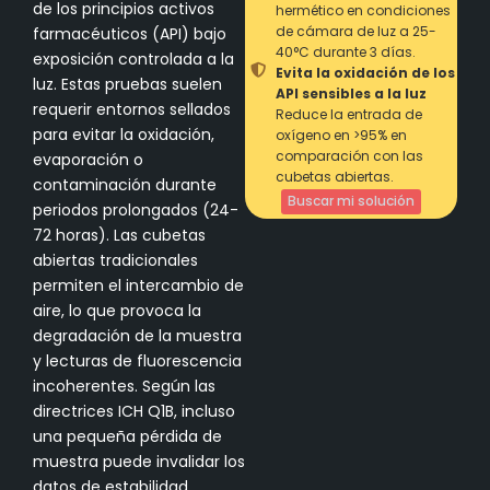
de los principios activos
hermético en condiciones
de cámara de luz a 25-
farmacéuticos (API) bajo
40°C durante 3 días.
exposición controlada a la
Evita la oxidación de los
luz. Estas pruebas suelen
API sensibles a la luz
requerir entornos sellados
Reduce la entrada de
para evitar la oxidación,
oxígeno en >95% en
comparación con las
evaporación o
cubetas abiertas.
contaminación durante
Buscar mi solución
periodos prolongados (24-
72 horas). Las cubetas
abiertas tradicionales
permiten el intercambio de
aire, lo que provoca la
degradación de la muestra
y lecturas de fluorescencia
incoherentes. Según las
directrices ICH Q1B, incluso
una pequeña pérdida de
muestra puede invalidar los
datos de estabilidad.