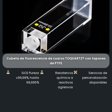
Cubeta de fluorescencia de cuarzo TOQUARTZ® con tapones
de PTFE
SiO2 Pureza
Resistencia
Servicios de
≥99,98%, hasta
química a
personalización
99,995%
reactivos
disponibles
agresivos