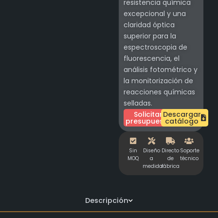
resistencia química
excepcional y una
claridad óptica
superior para la
espectroscopia de
fluorescencia, el
análisis fotométrico y
la monitorización de
reacciones químicas
selladas.
Solicitar
Descargar
presupuesto
catálogo
Sin
Diseño
Directo
Soporte
MOQ
a
de
técnico
medida
fábrica
Descripción