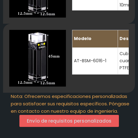
10mm
Modelo
Descrip
Cubeta 
AT-BSM-6016-1
cuarzo 
PTFE
Nota: Ofrecemos especificaciones personalizadas
para satisfacer sus requisitos específicos. Póngase
en contacto con nuestro equipo de ingeniería.
Envío de requisitos personalizados