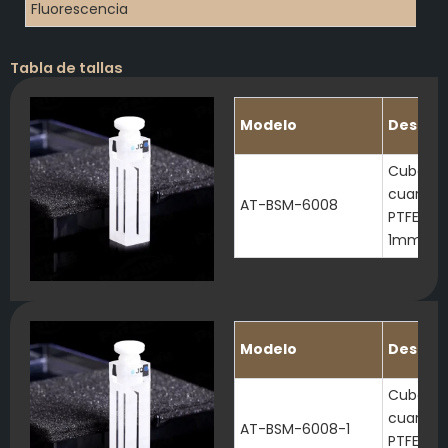
Fluorescencia
Tabla de tallas
Modelo
Descrip
Cubeta 
cuarzo d
AT-BSM-6008
PTFE Lon
1mm
Modelo
Descrip
Cubeta 
cuarzo d
AT-BSM-6008-1
PTFE Lon