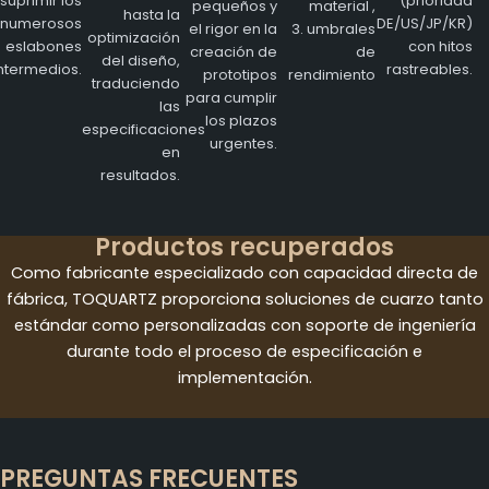
suprimir los
(prioridad
pequeños y
material ,
hasta la
numerosos
DE/US/JP/KR)
el rigor en la
3. umbrales
optimización
eslabones
con hitos
creación de
de
del diseño,
ntermedios.
rastreables.
prototipos
rendimiento
traduciendo
para cumplir
las
los plazos
especificaciones
urgentes.
en
resultados.
Productos recuperados
Como fabricante especializado con capacidad directa de
fábrica, TOQUARTZ proporciona soluciones de cuarzo tanto
estándar como personalizadas con soporte de ingeniería
durante todo el proceso de especificación e
implementación.
PREGUNTAS FRECUENTES