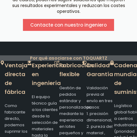
sus resultados experimentales y reduzcan los costes
operativos.
Contacte con nuestro ingeniero
Por qué asociarse con TOQUARTZ
Ventaja
Experiencia
Fabricación
Calidad
Caden
directa
en
flexible
Garantía
mundia
de
ingeniería
de
Gestión de
Validación
fábrica
suminis
pedidos
previa al
El equipo
estándar y
envío en tres
técnico guía
Como
Logística
personalizados
pasos:
a los clientes
fabricante
global fiab
mediante la
1. precisión
desde la
directo,
a centros
experiencia
dimensional,
selección de
podemos
industriales
en lotes
2. pureza del
materiales
suprimir los
(prioridad
pequeños y
material ,
hasta la