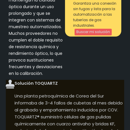
mantengan la claridad
Garantiza una conexión
óptica durante un uso
sin fugas y lista para la
prolongado y que se
automatización a las
integren con sistemas de
tuberías de gas
industriales.
muestreo automatizados.
Buscar mi solución
Muchos proveedores no
cumplen el doble requisito
de resistencia química y
rendimiento óptico, lo que
provoca sustituciones
frecuentes y desviaciones
en la calibración.
Solución TOQUARTZ
Una planta petroquímica de Corea del Sur
informaba de 3-4 fallos de cubetas al mes debido
al grabado y empañamiento inducidos por COV.
TOQUARTZ® suministró células de gas pulidas
químicamente con cuarzo antivaho y bridas KF,