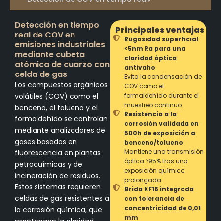
Detección en tiempo
Principales ventajas
real de COV en
Rugosidad superficial
emisiones industriales
<5nm Ra para una
mediante cubeta
claridad óptica
atómica de cuarzo con
antivaho
celda de gas
Evita la condensación de
Los compuestos orgánicos
COV como el
volátiles (COV) como el
formaldehído durante el
muestreo continuo.
benceno, el tolueno y el
Resistencia a la
formaldehído se controlan
corrosión validada en
mediante analizadores de
500h de exposición a
gases basados en
benceno/tolueno
Mantiene una transmisión
fluorescencia en plantas
óptica >95% tras una
petroquímicas y de
exposición química
incineración de residuos.
prolongada.
Estos sistemas requieren
Brida KF16 integrada
celdas de gas resistentes a
con tolerancia de
concentricidad de 0,01
la corrosión química, que
mm