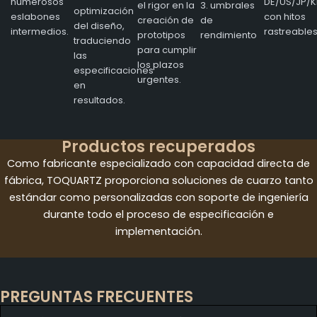
numerosos
DE/US/JP/K
el rigor en la
3. umbrales
optimización
eslabones
con hitos
creación de
de
del diseño,
intermedios.
rastreables
prototipos
rendimiento
traduciendo
para cumplir
las
los plazos
especificaciones
urgentes.
en
resultados.
Productos recuperados
Como fabricante especializado con capacidad directa de
fábrica, TOQUARTZ proporciona soluciones de cuarzo tanto
estándar como personalizadas con soporte de ingeniería
durante todo el proceso de especificación e
implementación.
PREGUNTAS FRECUENTES