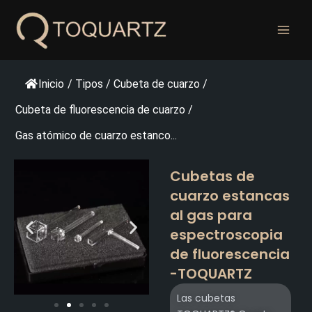
Ir
al
contenido
Inicio
/
Tipos
/
Cubeta de cuarzo
/
Cubeta de fluorescencia de cuarzo
/
Gas atómico de cuarzo estanco...
Cubetas de
cuarzo estancas
al gas para
espectroscopia
de fluorescencia
-TOQUARTZ
Las cubetas