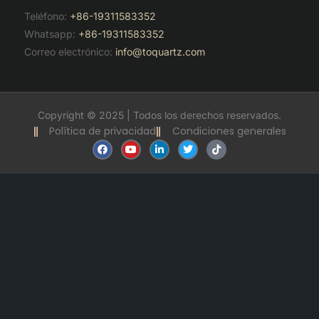
Teléfono:
+86-19311583352
Whatsapp:
+86-19311583352
Correo electrónico:
info@toquartz.com
Copyright © 2025 | Todos los derechos reservados.
Política de privacidad
Condiciones generales
F
Y
L
T
T
a
o
i
w
i
c
u
n
i
k
e
t
k
t
t
b
u
e
t
o
o
b
d
e
k
o
e
i
r
k
n
-
i
n