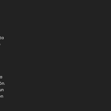
FAQ (Preguntas más frecuentes)
ta
e
La
ón.
un
én