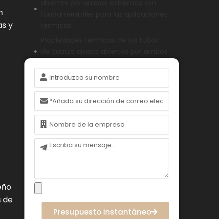
abiertos por ambos extremos son
n
fundamentales para las aplicaciones
as y
térmicas
Propiedades térmicas de los tubos
de cuarzo opaco abiertos por ambos
extremos
Nombre
Comportamiento óptico de tubos de
cuarzo opacos abiertos por ambos
Correo
extremos
electrónico
Aplicaciones de los tubos de cuarzo
Nombre
opaco en los sistemas de
calefacción por infrarrojos
Mensaje
n
Aplicaciones de los tubos de cuarzo
opacos en los sistemas de
esterilización UV
eño
Mantenimiento y limpieza de tubos
s de
de cuarzo opaco abiertos por ambos
extremos
Presupuesto instantáneo