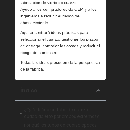
fabricación de vidrio de cuarzo,
Ayudo a los compradores de OEM y a los
ingenieros a reducir el riesgo de
abastecimiento.
Aquí encontrará ideas prácticas para
seleccionar el cuarzo, gestionar los plazos
de entrega, controlar los costes y reducir el
riesgo de suministro.
Todas las ideas proceden de la perspectiva
de la fábrica.
Índice
¿Qué define un tubo de cuarzo
opaco abierto por ambos extremos?
Por qué los tubos de cuarzo opacos