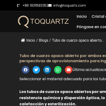
Ir
+86 19311583352
info@toquartz.com
al
contenido
Inicio
Cristal
Póngase en co
Inicio
/
Blogs
/
Tubo de cuarzo opaco abierto...
Tubo de cuarzo opaco abierto por ambos ex
perspectivas de aprovisionamiento para in
Última actualizac
Seleccionar el material adecuado para los tubo
Los tubos de cuarzo opaco abiertos por a
resistencia química y dispersión óptica, lo
calefacción y esterilización.