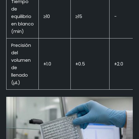
Tiempo
de
equilibrio
≥10
≥15
-
en blanco
(min)
Precisión
del
volumen
±1.0
±0.5
±2.0
de
llenado
(µL)