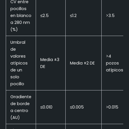
CV entre
pocillos
en blanco
≤2.5
≤1.2
>3.5
a 280 nm
(%)
Umbral
de
valores
>4
Media ±3
atípicos
Media ±2 DE
pozos
DE
de un
atípicos
solo
pocillo
Gradiente
de borde
≤0.010
≤0.005
>0.015
a centro
(AU)