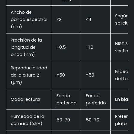
Ancho de
Según la
banda espectral
≤2
≤4
solicitud
(nm)
Precisión de la
NIST SRM
longitud de
±0.5
±1.0
verifica
onda (nm)
Reproducibilidad
Especifi
de la altura Z
±50
±50
del fabr
(µm)
Fondo
Fondo
Modo lectura
En blanc
preferido
preferido
Humedad de la
Preferib
50-70
50-70
cámara (%RH)
plato cu