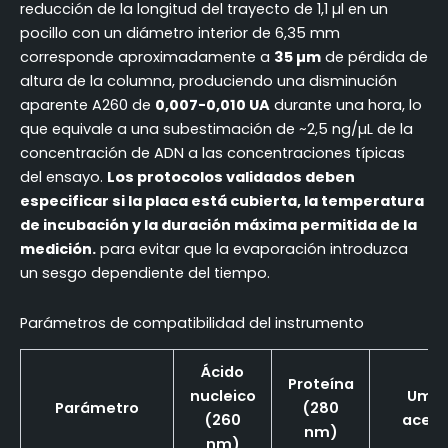
reducción de la longitud del trayecto de 1,1 µl en un
pocillo con un diámetro interior de 6,35 mm
corresponde aproximadamente a
35 µm
de pérdida de
altura de la columna, produciendo una disminución
aparente A260 de
0,007-0,010 UA
durante una hora, lo
que equivale a una subestimación de ~2,5 ng/µL de la
concentración de ADN a las concentraciones típicas
del ensayo.
Los protocolos validados deben
especificar si la placa está cubierta, la temperatura
de incubación y la duración máxima permitida de la
medición.
para evitar que la evaporación introduzca
un sesgo dependiente del tiempo.
Parámetros de compatibilidad del instrumento
Ácido
Proteína
nucleico
Umbr
Parámetro
(280
(260
acept
nm)
nm)