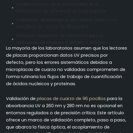
Establecimiento de la uniformidad de la
absorbancia de referencia en toda la placa
Calibración de la longitud del camino óptico con
una placa de cuarzo de 96 pocillos
Selección del patrón de referencia para la
calibración de ensayos a 260 nm y 280 nm
La mayoría de los laboratorios asumen que los lectores
Validación de ácidos nucleicos en placas de
de placas proporcionan datos UV precisos por
cuarzo de 96 pocillos
defecto, pero los errores sistemáticos debidos a
Validación de la cuantificación de proteínas a 280
microplacas de cuarzo no validadas comprometen de
nm con microplacas de cuarzo
forma rutinaria los flujos de trabajo de cuantificación
Limpieza, regeneración y cualificación para la
de ácidos nucleicos y proteínas.
reutilización de placas de pocillos de cuarzo
Validación de
placas de cuarzo de 96 pocillos
para la
Requisitos de documentación y trazabilidad de los
registros de validación de ensayos UV
absorbancia UV a 260 nm y 280 nm no es opcional en
entornos regulados o de precisión crítica. Este artículo
Conclusión
ofrece un marco de validación completo, paso a paso,
PREGUNTAS FRECUENTES
que abarca la física óptica, el acoplamiento de