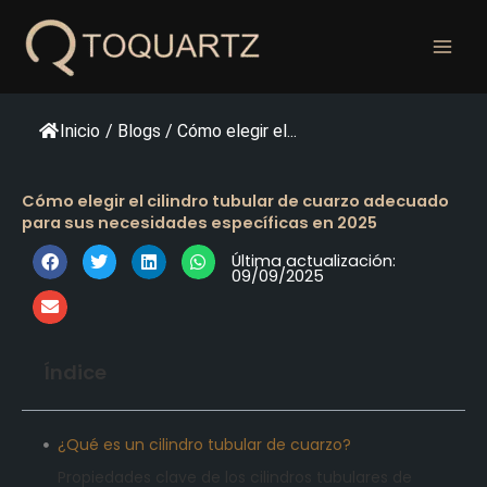
Ir
al
contenido
Inicio
/
Blogs
/
Cómo elegir el...
Cómo elegir el cilindro tubular de cuarzo adecuado
para sus necesidades específicas en 2025
Última actualización:
09/09/2025
Índice
¿Qué es un cilindro tubular de cuarzo?
Propiedades clave de los cilindros tubulares de