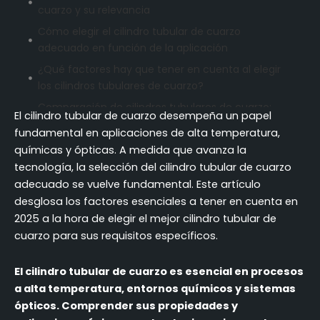
cuarzo y su relevancia
Cómo elegir el cilindro tubular de cuarzo
adecuado en función de la aplicación
¿Qué factores hay que tener en cuenta al elegir
los cilindros tubulares de cuarzo?
Comparación de cilindros tubulares de cuarzo:
El cilindro tubular de cuarzo desempeña un papel
¿Cuál se adapta mejor a sus necesidades?
fundamental en aplicaciones de alta temperatura,
Coste y rendimiento de los cilindros tubulares de
químicas y ópticas. A medida que avanza la
cuarzo
tecnología, la selección del cilindro tubular de cuarzo
¿Cómo garantizar la calidad de los cilindros
adecuado se vuelve fundamental. Este artículo
tubulares de cuarzo de su proveedor?
desglosa los factores esenciales a tener en cuenta en
2025 a la hora de elegir el mejor cilindro tubular de
¿Cuáles son los errores más comunes que hay
cuarzo para sus requisitos específicos.
que evitar al elegir cilindros tubulares de cuarzo?
Conclusión: La elección correcta para sus
El cilindro tubular de cuarzo es esencial en procesos
necesidades de cilindros de tubo de cuarzo
a alta temperatura, entornos químicos y sistemas
FAQ (Preguntas más frecuentes)
ópticos. Comprender sus propiedades y