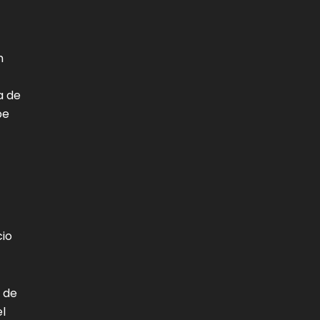
n
a de
be
cio
 de
el