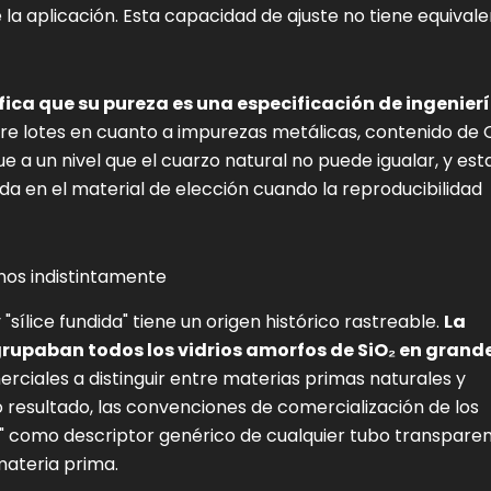
e la aplicación. Esta capacidad de ajuste no tiene equival
nifica que su pureza es una especificación de ingenierí
re lotes en cuanto a impurezas metálicas, contenido de 
e a un nivel que el cuarzo natural no puede igualar, y est
dida en el material de elección cuando la reproducibilidad
inos indistintamente
sílice fundida" tiene un origen histórico rastreable.
La
rupaban todos los vidrios amorfos de SiO₂ en grand
rciales a distinguir entre materias primas naturales y
 resultado, las convenciones de comercialización de los
" como descriptor genérico de cualquier tubo transpare
materia prima.