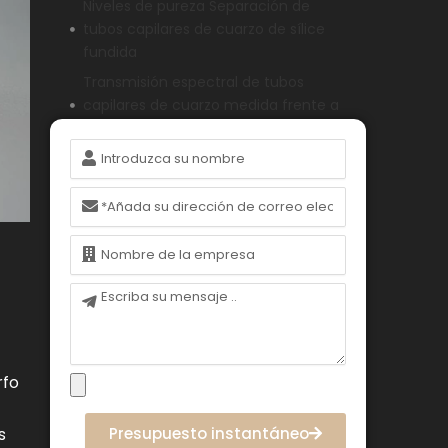
Niveles de pureza Separación de
tubos capilares de cuarzo de sílice
fundida
Transmisión espectral de tubos
capilares de cuarzo medida frente a
sílice fundida
Nombre
Comportamiento térmico de los
tubos capilares de cuarzo en
Correo
comparación con los de sílice
electrónico
fundida
Nombre
Integridad mecánica y propiedades
superficiales de los tubos capilares
Mensaje
de cuarzo
Resistencia química de los tubos
capilares de cuarzo en medios
analíticos agresivos
rfo
Escenarios de aplicación Adaptación
de los tubos capilares de cuarzo o
Presupuesto instantáneo
s