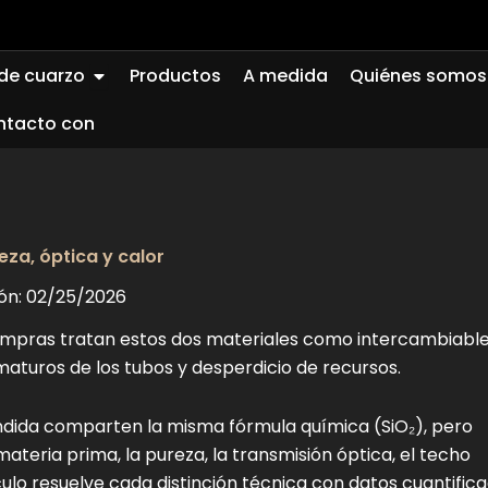
Abierto Quartz Glass
 de cuarzo
Productos
A medida
Quiénes somos
ntacto con
eza, óptica y calor
ión: 02/25/2026
compras tratan estos dos materiales como intercambiable
ematuros de los tubos y desperdicio de recursos.
fundida comparten la misma fórmula química (SiO₂), pero
ateria prima, la pureza, la transmisión óptica, el techo
ículo resuelve cada distinción técnica con datos cuantific