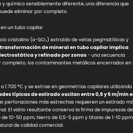
 y químico sensiblemente diferente, una diferencia que
 puede eliminar por completo.
 en un tubo capilar
icio cristalino (α-SiO₂) extraído de vetas pegmatíticas y
 transformación de mineral en tubo capilar implica
electrostática y refinado por zonas
- una secuencia
or completo, los contaminantes metálicos encerrados en 
a 1.700 °C y se extrae en geometrías capilares utilizando
ades típicas de estirado oscilan entre 0,5 y 5 m/min 
as perforaciones más estrechas requieren un estirado m
l. El vidrio resultante conserva la firma de impurezas de
 de 10-50 ppm, hierro de 0,5-5 ppm y titanio de 1-10 ppm
tural de calidad comercial.