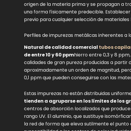
origen de la materia prima y se propagan a t
una forma físicamente predecible. Establecer e
previo para cualquier selección de materiales 
Perfiles de impurezas metálicas inherentes a l
Natural de calidad comercial
tubos capila
de entre 10 y 60 ppm
hierro entre 0,3 y 8 ppm,
calidades de gran pureza producidas a partir 
aproximadamente un orden de magnitud, pero n
0,1 ppm que pueden conseguirse con las materi
Estas impurezas no están distribuidas uniform
tienden a agruparse en los límites de los g
centros de absorción localizados que producen
rango UV. El aluminio, que sustituye isomórficam
la red de forma que eleva sutilmente el punto