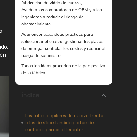
fabricación de vidrio de cuarzo,
Ayudo a los compradores de OEM y a los
ingenieros a reducir el riesgo de
abastecimiento.
a
Aquí encontrará ideas prácticas para
seleccionar el cuarzo, gestionar los plazos
ado.
de entrega, controlar los costes y reducir el
ión
riesgo de suministro.
Todas las ideas proceden de la perspectiva
de la fábrica.
Índice
Los tubos capilares de cuarzo frente
a los de sílice fundida parten de
materias primas diferentes