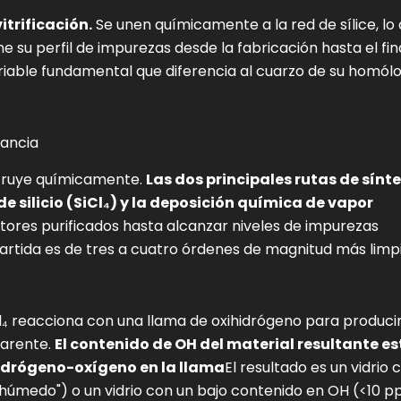
itrificación.
Se unen químicamente a la red de sílice, lo
e su perfil de impurezas desde la fabricación hasta el fin
 variable fundamental que diferencia al cuarzo de su homól
tancia
nstruye químicamente.
Las dos principales rutas de sínte
 de silicio (SiCl₄) y la deposición química de vapor
ores purificados hasta alcanzar niveles de impurezas
partida es de tres a cuatro órdenes de magnitud más limp
SiCl₄ reacciona con una llama de oxihidrógeno para produci
parente.
El contenido de OH del material resultante es
hidrógeno-oxígeno en la llama
El resultado es un vidrio 
húmedo") o un vidrio con un bajo contenido en OH (<10 p