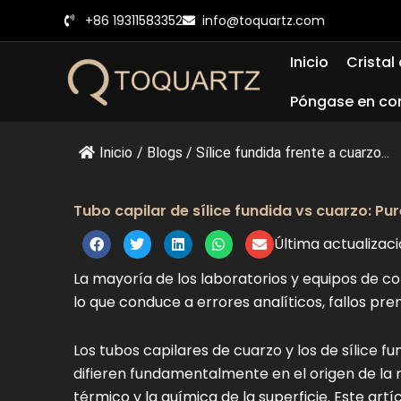
Ir
+86 19311583352
info@toquartz.com
al
contenido
Inicio
Cristal
Póngase en co
Inicio
/
Blogs
/
Sílice fundida frente a cuarzo...
Tubo capilar de sílice fundida vs cuarzo: Pur
Última actualizac
La mayoría de los laboratorios y equipos de 
lo que conduce a errores analíticos, fallos pr
Los tubos capilares de cuarzo y los de sílice 
difieren fundamentalmente en el origen de la m
térmico y la química de la superficie. Este art