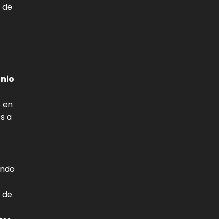
s de
inio
s en
s a
ando
d de