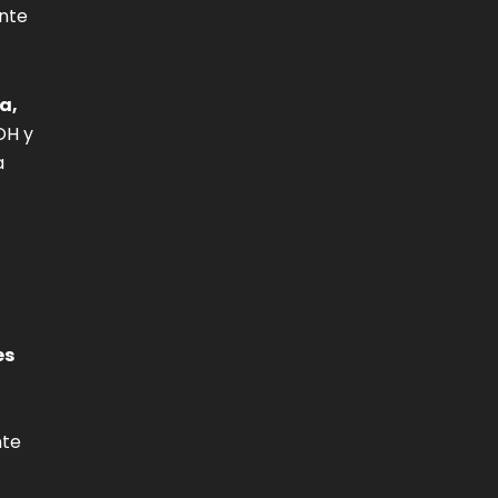
ente
a,
OH y
a
es
nte