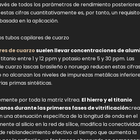
ravés de todos los parámetros de rendimiento posteriore
stas cifras cuantitativamente es, por tanto, un requisito
basada en la aplicación.
os tubos capilares de cuarzo
res de cuarzo
suelen llevar concentraciones de alum
 titanio entre 1 y 12 ppm y potasio entre 5 y 30 ppm. Las
de cuarzo lascas brasileño o noruego reducen estas cifra
o alcanzan los niveles de impurezas metálicas inferiore
as primas sintéticas.
emente por toda la matriz vítrea.
El hierro y el titanio
ranos durante las primeras fases de vitrificación
cre
 una atenuación específica de la longitud de onda en el
ente al silicio en la red de sílice, modifica la conectivida
 de reblandecimiento efectivo al tiempo que aumenta la