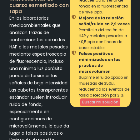
reduciendo la señal de
cuarzo esmerilado con
fondo en la fluorescencia
tapa
de nivel ppb.
En los laboratorios
Mejora de la relación
señal/ruido en 2,9 veces
medioambientales que
Permite la detección de
analizan trazas de
HAP y metales pesados a
contaminantes como los
<0,5 ppb con líneas de
HAP o los metales pesados
base estables.
mediante espectroscopia
Falsos positivos
minimizados en las
de fluorescencia, incluso
pruebas de
una mínima luz parásita
microvolumen
puede distorsionar las
Suprime el ruido óptico en
señales de baja intensidad.
muestras de 350μl,
reduciendo los eventos de
Las cubetas transparentes
falsa detección por 31%.
estándar suelen introducir
Buscar mi solución
ruido de fondo,
especialmente en
configuraciones de
microvolúmenes, lo que da
lugar a falsos positivos o