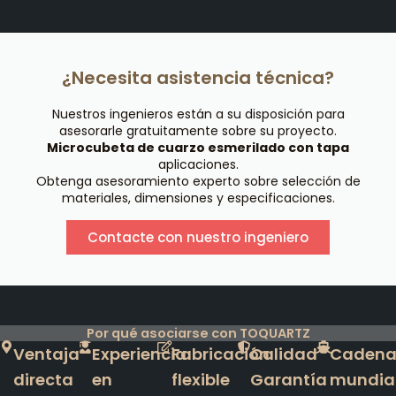
¿Necesita asistencia técnica?
Nuestros ingenieros están a su disposición para
asesorarle gratuitamente sobre su proyecto.
Microcubeta de cuarzo esmerilado con tapa
aplicaciones.
Obtenga asesoramiento experto sobre selección de
materiales, dimensiones y especificaciones.
Contacte con nuestro ingeniero
Por qué asociarse con TOQUARTZ
Ventaja
Experiencia
Fabricación
Calidad
Caden
directa
en
flexible
Garantía
mundia