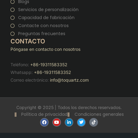
Blogs
Servicios de personalización
Capacidad de fabricación
Contacte con nosotros
Preguntas frecuentes
CONTACTO
Póngase en contacto con nosotros
Teléfono:
+86-19311583352
Whatsapp:
+86-19311583352
Correo electrónico:
info@toquartz.com
Copyright © 2025 | Todos los derechos reservados.
Política de privacidad
Condiciones generales
F
Y
L
T
T
a
o
i
w
i
c
u
n
i
k
e
t
k
t
t
b
u
e
t
o