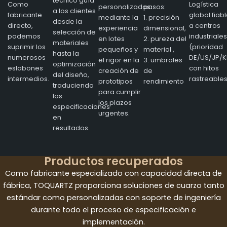
técnico guía
Como
Logística
personalizados
pasos:
a los clientes
fabricante
global fiab
mediante la
1. precisión
desde la
directo,
a centros
experiencia
dimensional,
selección de
podemos
industriales
en lotes
2. pureza del
materiales
suprimir los
(prioridad
pequeños y
material ,
hasta la
numerosos
DE/US/JP/K
el rigor en la
3. umbrales
optimización
eslabones
con hitos
creación de
de
del diseño,
intermedios.
rastreables
prototipos
rendimiento
traduciendo
para cumplir
las
los plazos
especificaciones
urgentes.
en
resultados.
Productos recuperados
Como fabricante especializado con capacidad directa de
fábrica, TOQUARTZ proporciona soluciones de cuarzo tanto
estándar como personalizadas con soporte de ingeniería
durante todo el proceso de especificación e
implementación.