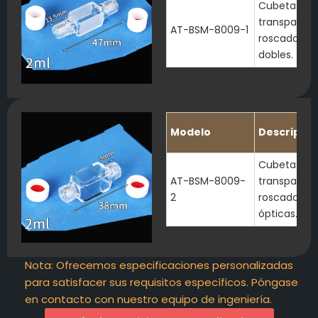
Cubeta de f
transparent
AT-BSM-8009-1
roscado M10
dobles.
Modelo
Descripció
Cubeta de f
AT-BSM-8009-
transparent
2
roscado M10
ópticas.
Nota: Ofrecemos especificaciones personalizadas
para satisfacer sus requisitos específicos. Póngase
en contacto con nuestro equipo de ingeniería.