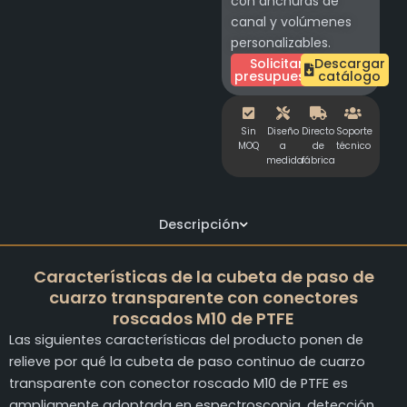
con anchuras de
canal y volúmenes
personalizables.
Solicitar
Descargar
presupuesto
catálogo
Sin
Diseño
Directo
Soporte
MOQ
a
de
técnico
medida
fábrica
Descripción
Características de la cubeta de paso de
cuarzo transparente con conectores
roscados M10 de PTFE
Las siguientes características del producto ponen de
relieve por qué la cubeta de paso continuo de cuarzo
transparente con conector roscado M10 de PTFE es
ampliamente adoptada en espectroscopia, detección