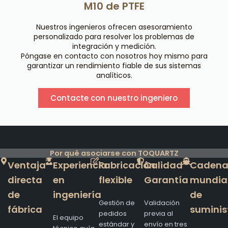
M10 de PTFE
Nuestros ingenieros ofrecen asesoramiento
personalizado para resolver los problemas de
integración y medición.
Póngase en contacto con nosotros hoy mismo para
garantizar un rendimiento fiable de sus sistemas
analíticos.
Contacte con nuestro ingeniero
Por qué asociarse con TOQUARTZ
Ventaja
Experiencia
Fabricación
Calidad
Caden
directa
en
flexible
Garantía
mundia
de
ingeniería
de
Gestión de
Validación
fábrica
suminis
pedidos
previa al
El equipo
estándar y
envío en tres