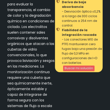
Deriva de baja
para evaluar la
absorbancia
transparencia, el cambio
- Desviación óptica ≤0,2%
de color y la degradación
a lo largo de 300 ciclos
química en condiciones de
continuos a 254 nm de
control.
ciclado. Los electrolitos
Fiabilidad de la
suelen contener sales
integración roscada
corrosivas y disolventes
- Los conectores M10 de
orgánicos que atacan a las
PTFE mantuvieron cero
fugas bajo una presión de
cubetas de vidrio
flujo de 0,3 MPa en
convencionales, lo que
configuraciones de I+D
provoca lixiviación y sesgos
con baterías.
en las mediciones. La
Buscar mi solución
monitorización continua
requiere una cubeta que
sea químicamente inerte,
ópticamente estable y
capaz de integrarse de
forma segura con los
sistemas de flujo a escala