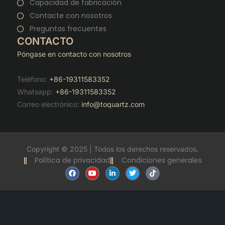
Capacidad de fabricación
Contacte con nosotros
Preguntas frecuentes
CONTACTO
Póngase en contacto con nosotros
Teléfono:
+86-19311583352
Whatsapp:
+86-19311583352
Correo electrónico:
info@toquartz.com
Copyright © 2025 | Todos los derechos reservados.
Política de privacidad
Condiciones generales
F
Y
L
T
T
a
o
i
w
i
c
u
n
i
k
e
t
k
t
t
b
u
e
t
o
o
b
d
e
k
o
e
i
r
k
n