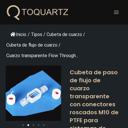
Ir
al
contenido
Inicio
/
Tipos
/
Cubeta de cuarzo
/
Cubeta de flujo de cuarzo
/
Cuarzo transparente Flow Through...
Cubeta de paso
de flujo de
cuarzo
transparente
con conectores
roscados M10 de
PTFE para