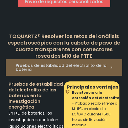
Envío de requisitos personalizados
TOQUARTZ® Resolver los retos del análisis
espectroscópico con la cubeta de paso de
cuarzo transparente con conectores
roscados M10 de PTFE
Pruebas de estabilidad del electrolito de la
batería
Pruebas de estabilidad
Principales ventajas
del electrolito de las
Resistencia a la
baterías en la
corrosión del electrolito
investigación
- Probado estable frente a 1
energética
M LiPF₆ en electrolito
En I+D de baterías, los
EC/DMC durante >500
investigadores controlan
horas sin lixiviación
medible.
las soluciones electrolíticas