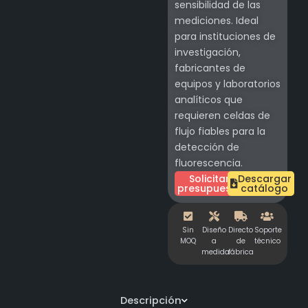
sensibilidad de las
mediciones. Ideal
para instituciones de
investigación,
fabricantes de
equipos y laboratorios
analíticos que
requieren celdas de
flujo fiables para la
detección de
fluorescencia.
Solicitar
Descargar
presupuesto
catálogo
Sin
Diseño
Directo
Soporte
MOQ
a
de
técnico
medida
fábrica
Descripción