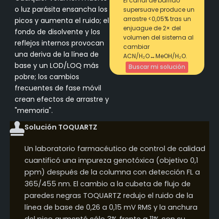
El canal de barrido
o luz parásita ensancha los
supersuave produce un
arrastre <0,05% tras un
picos y aumenta el ruido; el
enjuague de 2× del
fondo de disolvente y los
volumen del sistema al
reflejos internos provocan
cambiar
una deriva de la línea de
ACN/H₂O↔MeOH/H₂O.
base y un LOD/LOQ más
Buscar mi solución
pobre; los cambios
frecuentes de fase móvil
crean efectos de arrastre y
"memoria".
Solución TOQUARTZ
Un laboratorio farmacéutico de control de calidad
cuantificó una impureza genotóxica (objetivo 0,1
ppm) después de la columna con detección FL a
365/455 nm. El cambio a la cubeta de flujo de
paredes negras TOQUARTZ redujo el ruido de la
línea de base de 0,26 a 0,15 mV RMS y la anchura