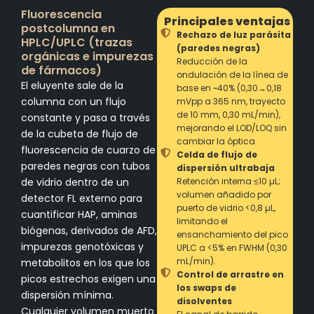
Fluorescencia
Principales ventajas
postcolumna en
Rechazo de luz parásita
HPLC/UPLC (trazas
(paredes negras)
orgánicas e impurezas
Reducción de la
de fármacos)
ondulación de la línea de
El eluyente sale de la
base en ~40% (0,30→0,18
columna con un flujo
mVpp a 365 nm, trayecto
de 10 mm, 0,30 mL/min),
constante y pasa a través
mejorando el LOD/LOQ sin
de la cubeta de flujo de
cambiar la óptica.
fluorescencia de cuarzo de
Celda de flujo de
paredes negras con tubos
dispersión ultrabaja
de vidrio dentro de un
Retención interna ≤10 µL;
volumen añadido por
detector FL externo para
puerto de vidrio <0,8 µL,
cuantificar HAP, aminas
limitando el
biógenas, derivados de AFD,
ensanchamiento del pico
impurezas genotóxicas y
UPLC a <5% en FWHM (0,30
mL/min).
metabolitos en los que los
Control de arrastre en
picos estrechos exigen una
los swaps de
dispersión mínima.
disolventes
Cualquier volumen muerto