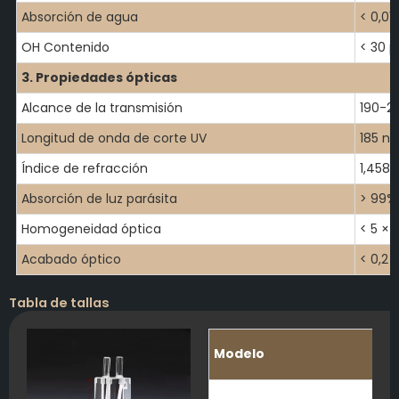
Absorción de agua
< 0,01
OH Contenido
< 30 
3. Propiedades ópticas
Alcance de la transmisión
190-2
Longitud de onda de corte UV
185 n
Índice de refracción
1,458 
Absorción de luz parásita
> 99%
Homogeneidad óptica
< 5 × 
Acabado óptico
< 0,2
Tabla de tallas
Modelo