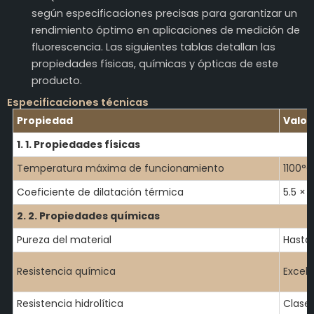
según especificaciones precisas para garantizar un
rendimiento óptimo en aplicaciones de medición de
fluorescencia. Las siguientes tablas detallan las
propiedades físicas, químicas y ópticas de este
producto.
Especificaciones técnicas
Propiedad
Valor
1. 1. Propiedades físicas
Temperatura máxima de funcionamiento
1100°C
Coeficiente de dilatación térmica
5.5 × 
2. 2. Propiedades químicas
Pureza del material
Hasta
Resistencia química
Excel
Resistencia hidrolítica
Clase 