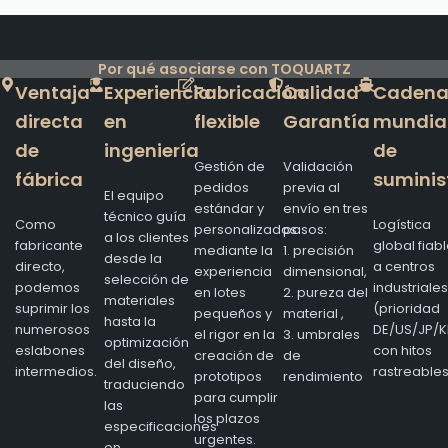
Por qué asociarse con TOQUARTZ
Ventaja
Experiencia
Fabricación
Calidad
Caden
directa
en
flexible
Garantía
mundia
de
ingeniería
de
Gestión de
Validación
fábrica
suminis
pedidos
previa al
El equipo
estándar y
envío en tres
técnico guía
Como
Logística
personalizados
pasos:
a los clientes
fabricante
global fiab
mediante la
1. precisión
desde la
directo,
a centros
experiencia
dimensional,
selección de
podemos
industriales
en lotes
2. pureza del
materiales
suprimir los
(prioridad
pequeños y
material ,
hasta la
numerosos
DE/US/JP/K
el rigor en la
3. umbrales
optimización
eslabones
con hitos
creación de
de
del diseño,
intermedios.
rastreables
prototipos
rendimiento
traduciendo
para cumplir
las
los plazos
especificaciones
urgentes.
en