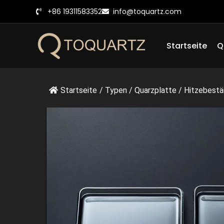
Zum
+86 19311583352
info@toquartz.com
Inhalt
springen
Startseite
Q
Startseite
/
Typen
/
Quarzplatte
/
Hitzebestän