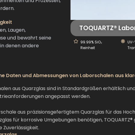
erimenten und Prozessen,
rdern.
gkeit
TOQUARTZ® Labor
en, Laugen,
ase und bewahrt seine
99.99% SiO₂
UV-
 in denen andere
Reinheit
Tra
he Daten und Abmessungen von Laborschalen aus kla
n aus Quarzglas sind in Standardgrößen erhältlich und k
strieanforderungen angepasst werden.
orschale aus präzisionsgefertigtem Quarzglas für das Ho
zglas für korrosive Umgebungen benötigen, TOQUARTZ® g
 Zuverlässigkeit.
arzglas