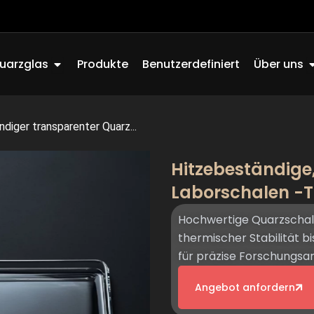
Offen Quartz Glass
O
uarzglas
Produkte
Benutzerdefiniert
Über uns
diger transparenter Quarz...
Hitzebeständige
Laborschalen -
Hochwertige Quarzschale
thermischer Stabilität bi
für präzise Forschungs
Angebot anfordern