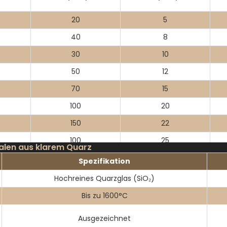
20
5
40
8
30
10
50
12
70
15
100
20
150
22
100
25
halen aus klarem Quarz
200
13
Spezifikation
300
18
Hochreines Quarzglas (SiO₂)
200
25
Bis zu 1600°C
400
30
Ausgezeichnet