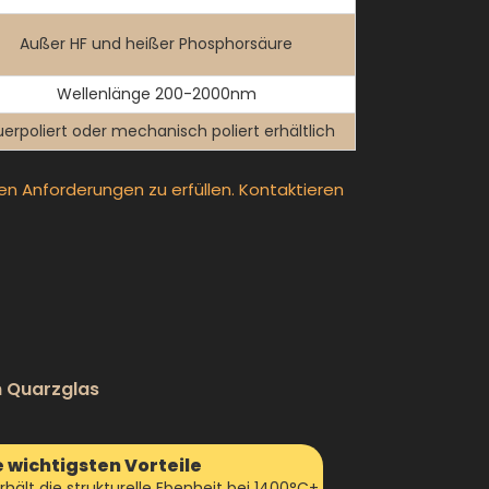
Außer HF und heißer Phosphorsäure
Wellenlänge 200-2000nm
erpoliert oder mechanisch poliert erhältlich
en Anforderungen zu erfüllen. Kontaktieren
m Quarzglas
e wichtigsten Vorteile
rhält die strukturelle Ebenheit bei 1400°C+