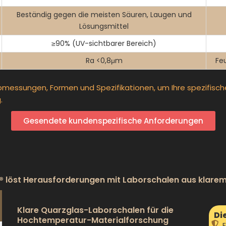
Beständig gegen die meisten Säuren, Laugen und
Lösungsmittel
≥90% (UV-sichtbarer Bereich)
Ra <0,8μm
Feu
bmessungen, Formen und Spezifikationen, um Ihre spezifisch
.
Gesendete kundenspezifische Anforderungen
löst Herausforderungen mit Laborschalen aus klare
Klare Quarzglas-Laborschalen für die
Di
Hochtemperatur-Materialforschung
E