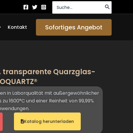
Suche
nach:
ffen About Us
Sofortiges Angebot
Kontakt
, transparente Quarzglas-
TOQUARTZ®
n in Laborqualität mit außergewöhnlicher
s zu 1600°C und einer Reinheit von 99,99%
anwendungen.
Katalog herunterladen