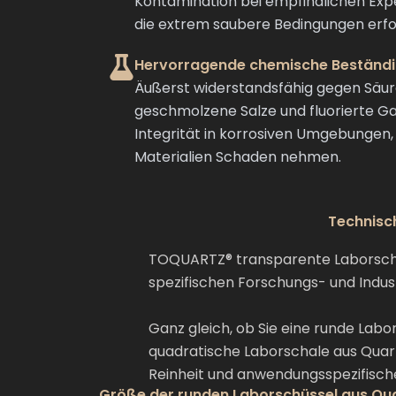
Kontamination bei empfindlichen Exp
die extrem saubere Bedingungen erfo
Hervorragende chemische Beständi
Äußerst widerstandsfähig gegen Säur
geschmolzene Salze und fluorierte G
Integrität in korrosiven Umgebungen,
Materialien Schaden nehmen.
Technisc
TOQUARTZ® transparente Laborschale
spezifischen Forschungs- und Indu
Ganz gleich, ob Sie eine runde Lab
quadratische Laborschale aus Quar
Reinheit und anwendungsspezifische
Größe der runden Laborschüssel aus Qu