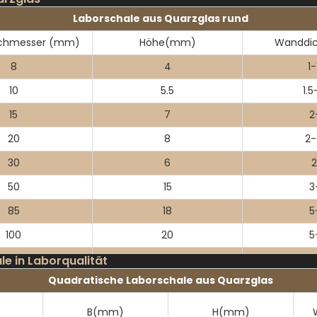
Laborschale aus Quarzglas rund
chmesser (mm)
Höhe(mm)
Wanddi
8
4
1-
10
5.5
1.5
15
7
2
20
8
2-
30
6
2
50
15
3
85
18
5
100
20
5
120
25
7
e in Laborqualität
Quadratische Laborschale aus Quarzglas
180
30
7
260
35
7
B(mm)
H(mm)