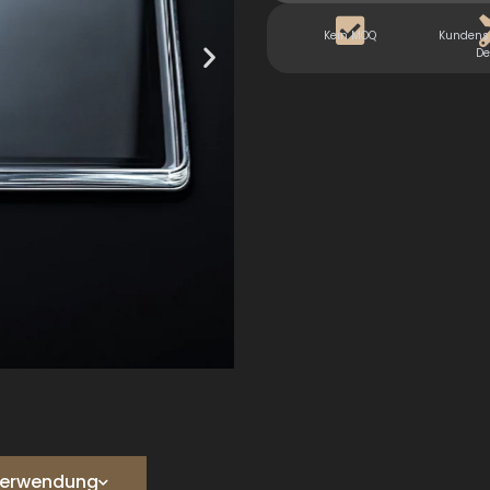
Kein MOQ
Kundensp
De
e Verwendung