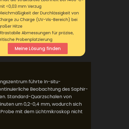
mit <0,03 mm Verzug
Gleichmäßigkeit der Durchlässigkeit von
Charge zu Charge (UV-Vis-Bereich) bei
großer Hitze
Ultrastabile Abmessungen für präzise,
kritische Probenplatzierung
Meine Lösung finden
ngszentrum führte In-situ-
kontinuierliche Beobachtung des Saphir-
ten. Standard-Quarzschalen von
inuten um 0,2-0,4 mm, wodurch sich
 Probe mit dem Lichtmikroskop nicht