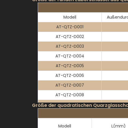
Modell
Außendur
AT-QTZ-D001
AT-QTZ-D002
AT-QTZ-D003
AT-QTZ-D004
AT-QTZ-D005
AT-QTZ-D006
AT-QTZ-D007
AT-QTZ-D008
AT-QTZ-D009
Größe der quadratischen Quarzglasschal
AT-QTZ-D010
AT-QTZ-D011
Modell
L(mm)