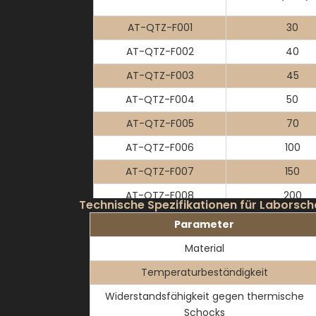
AT-QTZ-F001
30
AT-QTZ-F002
40
AT-QTZ-F003
45
AT-QTZ-F004
50
AT-QTZ-F005
70
AT-QTZ-F006
100
AT-QTZ-F007
150
AT-QTZ-F008
200
Technische Spezifikationen für Laborsc
AT-QTZ-F009
200
Parameter
AT-QTZ-F010
300
Material
AT-QTZ-F011
350
Temperaturbeständigkeit
AT-QTZ-F012
400
Widerstandsfähigkeit gegen thermische
Schocks