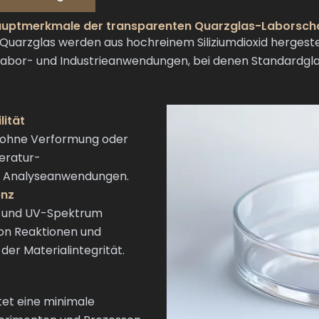
uptmerkmale der transparenten Quarzglas-Laborsch
arzglas werden aus hochreinem Siliziumdioxid hergestel
Labor- und Industrieanwendungen, bei denen Standardgl
lität
C ohne Verformung oder
peratur-
e Analyseanwendungen.
enz
n und UV-Spektrum
on Reaktionen und
der Materialintegrität.
stet eine minimale