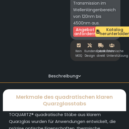
Transmission im
Wellenlängenbereich
von 120nm bis
4500nm aus.
Angebot
Katalog
anfordern
herunterlade
Kein
Kundenspezifisches
Fabrik
Technische
MOQ
Design
direkt
Unterstützung
Beschreibung
Merkmale des quadratischen klaren
Quarzglasstabs
TOQUARTZ® quadratische Stäbe aus klarem
Quarzglas wurden für Anwendungen entwickelt, die
präzise optische Eigenschaften, thermische