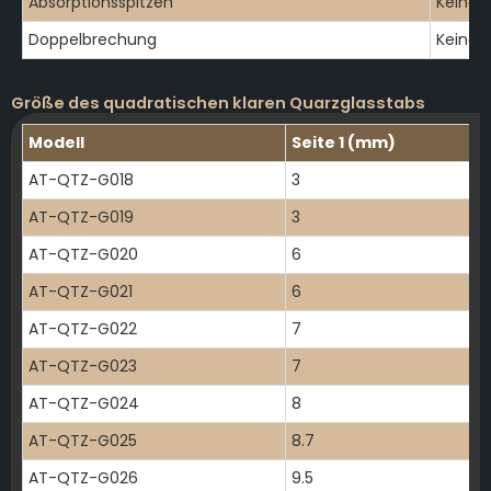
Absorptionsspitzen
Keine
Doppelbrechung
Keine
Größe des quadratischen klaren Quarzglasstabs
Modell
Seite 1 (mm)
AT-QTZ-G018
3
AT-QTZ-G019
3
AT-QTZ-G020
6
AT-QTZ-G021
6
AT-QTZ-G022
7
AT-QTZ-G023
7
AT-QTZ-G024
8
AT-QTZ-G025
8.7
AT-QTZ-G026
9.5