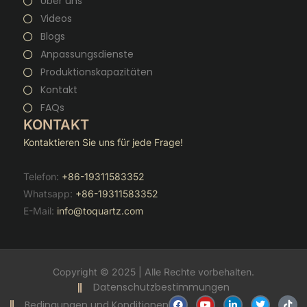
Über uns
Videos
Blogs
Anpassungsdienste
Produktionskapazitäten
Kontakt
FAQs
KONTAKT
Kontaktieren Sie uns für jede Frage!
Telefon:
+86-19311583352
Whatsapp:
+86-19311583352
E-Mail:
info@toquartz.com
Copyright © 2025 | Alle Rechte vorbehalten.
Datenschutzbestimmungen
F
Y
V
T
T
Bedingungen und Konditionen