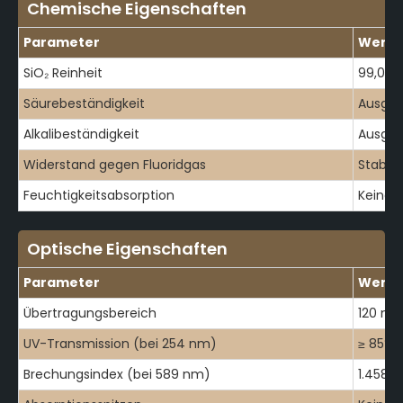
Chemische Eigenschaften
Parameter
Wert /
SiO₂ Reinheit
99,00%
Säurebeständigkeit
Ausgez
Alkalibeständigkeit
Ausgez
Widerstand gegen Fluoridgas
Stabil
Feuchtigkeitsabsorption
Keine
Optische Eigenschaften
Parameter
Wert /
Übertragungsbereich
120 nm
UV-Transmission (bei 254 nm)
≥ 85%
Brechungsindex (bei 589 nm)
1.4585