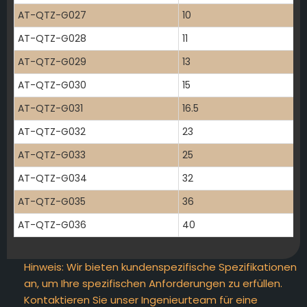
AT-QTZ-G027
10
AT-QTZ-G028
11
AT-QTZ-G029
13
AT-QTZ-G030
15
AT-QTZ-G031
16.5
AT-QTZ-G032
23
AT-QTZ-G033
25
AT-QTZ-G034
32
AT-QTZ-G035
36
AT-QTZ-G036
40
Hinweis: Wir bieten kundenspezifische Spezifikationen
an, um Ihre spezifischen Anforderungen zu erfüllen.
Kontaktieren Sie unser Ingenieurteam für eine