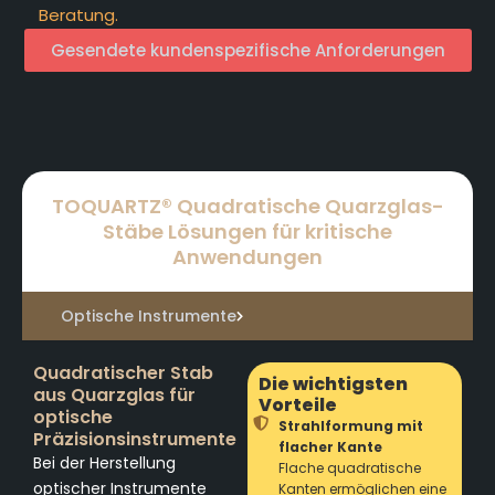
Beratung.
Gesendete kundenspezifische Anforderungen
TOQUARTZ® Quadratische Quarzglas-
Stäbe Lösungen für kritische
Anwendungen
Optische Instrumente
Quadratischer Stab
Die wichtigsten
aus Quarzglas für
Vorteile
optische
Strahlformung mit
Präzisionsinstrumente
flacher Kante
Bei der Herstellung
Flache quadratische
optischer Instrumente
Kanten ermöglichen eine