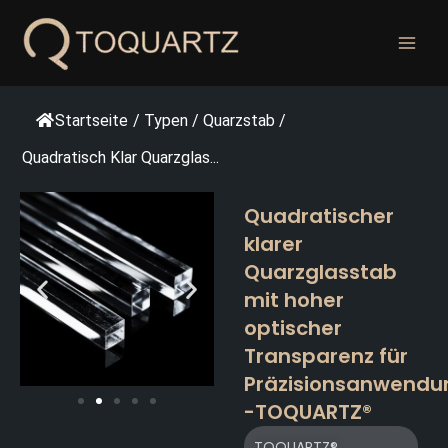
Zum
Inhalt
springen
Startseite
/
Typen
/
Quarzstab
/
Quadratisch Klar Quarzglas...
Quadratischer
klarer
Quarzglasstab
mit hoher
optischer
Transparenz für
Präzisionsanwendu
-TOQUARTZ®
TOQUARTZ®