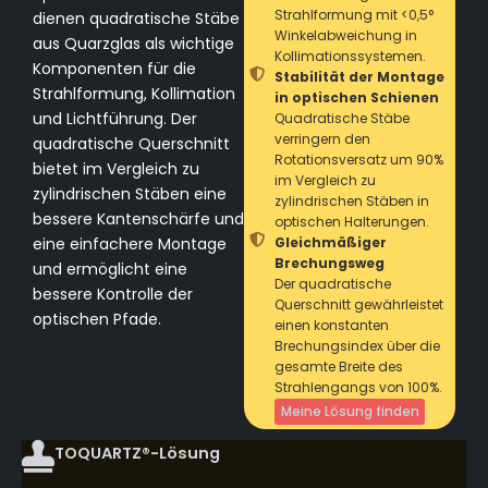
Strahlformung mit <0,5°
dienen quadratische Stäbe
Winkelabweichung in
aus Quarzglas als wichtige
Kollimationssystemen.
Komponenten für die
Stabilität der Montage
Strahlformung, Kollimation
in optischen Schienen
und Lichtführung. Der
Quadratische Stäbe
verringern den
quadratische Querschnitt
Rotationsversatz um 90%
bietet im Vergleich zu
im Vergleich zu
zylindrischen Stäben eine
zylindrischen Stäben in
bessere Kantenschärfe und
optischen Halterungen.
eine einfachere Montage
Gleichmäßiger
Brechungsweg
und ermöglicht eine
Der quadratische
bessere Kontrolle der
Querschnitt gewährleistet
optischen Pfade.
einen konstanten
Brechungsindex über die
gesamte Breite des
Strahlengangs von 100%.
Meine Lösung finden
TOQUARTZ®-Lösung