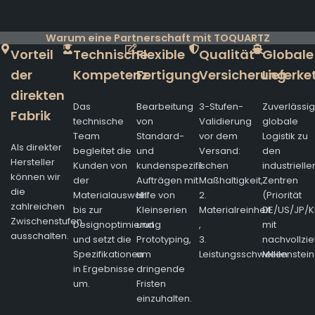
Warum eine Partnerschaft mit TOQUARTZ
Vorteil
Technische
Flexible
Qualität
Globale
der
Kompetenz
Fertigung
Versicherung
Lieferke
direkten
Das
Bearbeitung
3-Stufen-
Zuverlässi
Fabrik
technische
von
Validierung
globale
Team
Standard-
vor dem
Logistik zu
Als direkter
begleitet die
und
Versand:
den
Hersteller
Kunden von
kundenspezifischen
1.
industrielle
können wir
der
Aufträgen mit
Maßhaltigkeit,
Zentren
die
Materialauswahl
Hilfe von
2.
(Priorität
zahlreichen
bis zur
Kleinserien
Materialreinheit
DE/US/JP/K
Zwischenstufen
Designoptimierung
und
,
mit
ausschalten.
und setzt die
Prototyping,
3.
nachvollzi
Spezifikationen
um
Leistungsschwellen
Meilenstein
in Ergebnisse
dringende
um.
Fristen
einzuhalten.