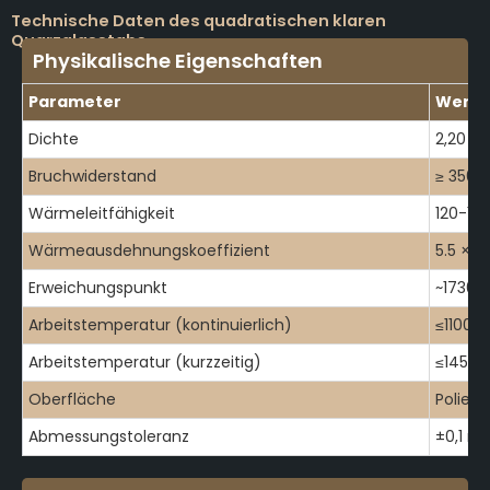
Technische Daten des quadratischen klaren
Quarzglasstabs
Physikalische Eigenschaften
Parameter
Wert /
Dichte
2,20 g
Bruchwiderstand
≥ 350 
Wärmeleitfähigkeit
120-16
Wärmeausdehnungskoeffizient
5.5 × 1
Erweichungspunkt
~1730°
Arbeitstemperatur (kontinuierlich)
≤1100°
Arbeitstemperatur (kurzzeitig)
≤1450°
Oberfläche
Poliert
Abmessungstoleranz
±0,1 m