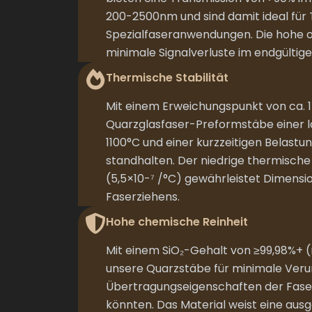
200-2500nm und sind damit ideal für
Spezialfaseranwendungen. Die hohe op
minimale Signalverluste im endgültig
Thermische Stabilität
Mit einem Erweichungspunkt von ca. 
Quarzglasfaser-Preformstäbe einer 
1100°C und einer kurzzeitigen Belastu
standhalten. Der niedrige thermische
(5,5×10-⁷ /°C) gewährleistet Dimensi
Faserziehens.
Hohe chemische Reinheit
Mit einem SiO₂-Gehalt von ≥99,98%+ (
unsere Quarzstäbe für minimale Verun
Übertragungseigenschaften der Fase
könnten. Das Material weist eine aus