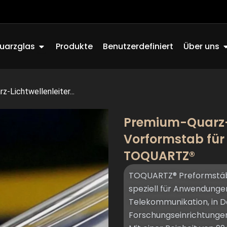
Offen Quartz Glass
O
uarzglas
Produkte
Benutzerdefiniert
Über uns
-Lichtwellenleiter...
Premium-Quarz-L
Vorformstab für
TOQUARTZ®
TOQUARTZ® Preformstäb
speziell für Anwendunge
Telekommunikation, in D
Forschungseinrichtungen