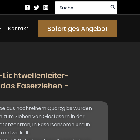
Suche
nach:
ffen About Us
Sofortiges Angebot
Kontakt
ichtwellenleiter-
 das Faserziehen -
e aus hochreinem Quarzglas wurden
n zum Ziehen von Glasfasern in der
atenzentren, in Fasersensoren und in
 entwickelt.