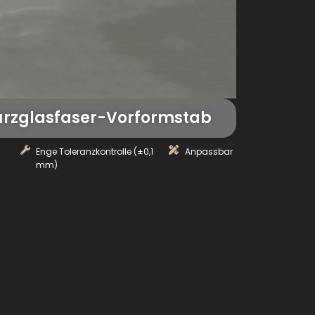
rzglasfaser-Vorformstab
-
Enge Toleranzkontrolle (±0,1
Anpassbar
mm)