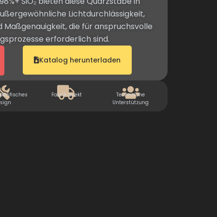
9,98%+ SiO₂ bieten diese Quarzstäbe in
außergewöhnliche Lichtdurchlässigkeit,
d Maßgenauigkeit, die für anspruchsvolle
gsprozesse erforderlich sind.
Katalog herunterladen
ezifisches
Fabrik direkt
Technische
sign
Unterstützung