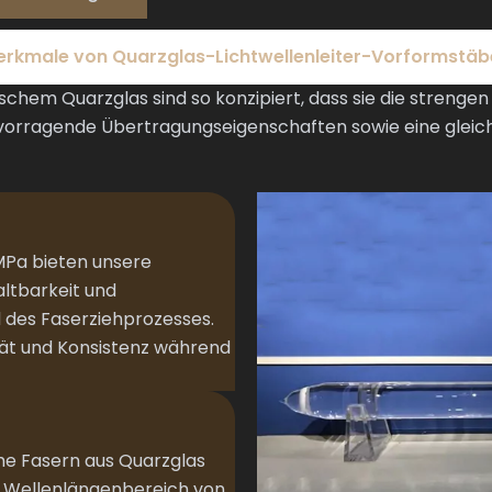
rkmale von Quarzglas-Lichtwellenleiter-Vorformstä
hem Quarzglas sind so konzipiert, dass sie die strenge
rvorragende Übertragungseigenschaften sowie eine gleich
MPa bieten unsere
ltbarkeit und
des Faserziehprozesses.
ität und Konsistenz während
e Fasern aus Quarzglas
m Wellenlängenbereich von