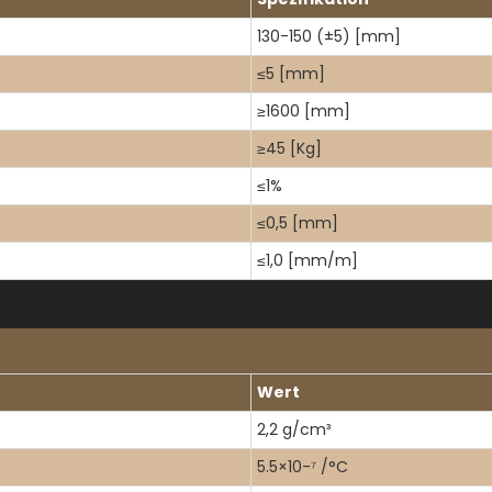
130-150 (±5) [mm]
≤5 [mm]
≥1600 [mm]
≥45 [Kg]
≤1%
≤0,5 [mm]
≤1,0 [mm/m]
Wert
2,2 g/cm³
5.5×10-⁷ /°C