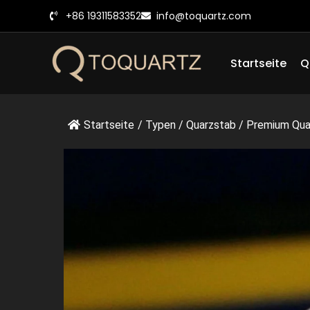
Zum
+86 19311583352
info@toquartz.com
Inhalt
springen
Startseite
Q
Startseite
/
Typen
/
Quarzstab
/
Premium Quarz