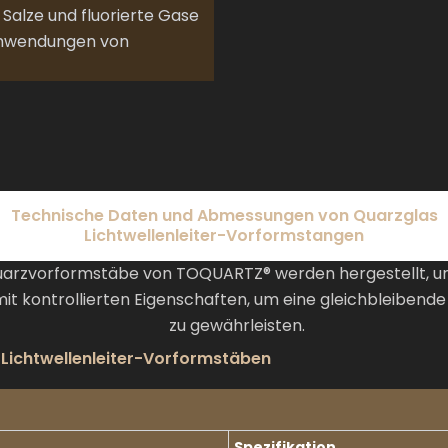
Salze und fluorierte Gase
ranwendungen von
Technische Daten und Abmessungen von Quarzglas
Lichtwellenleiter-Vorformstangen
uarzvorformstäbe von TOQUARTZ® werden hergestellt, u
 mit kontrollierten Eigenschaften, um eine gleichbleiben
zu gewährleisten.
-Lichtwellenleiter-Vorformstäben
Spezifikation