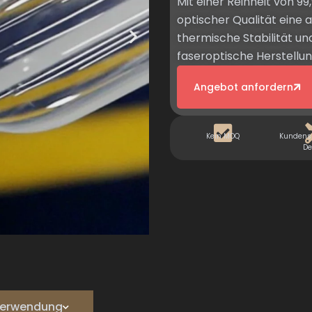
Mit einer Reinheit von 9
optischer Qualität eine 
thermische Stabilität un
faseroptische Herstellun
Angebot anfordern
Kein MOQ
Kundensp
De
e Verwendung