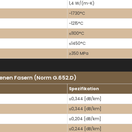
1,4 W/(m-K)
~1730°C
~1215°C
≤1100°C
≤1450°C
≥350 MPa
enen Fasern (Norm G.652.D)
Spezifikation
≤0,344 [dB/km]
≤0,344 [dB/km]
≤0,204 [dB/km]
≤0,244 [dB/km]