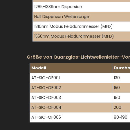
1285-1339nm Dispersion
Null Dispersion Wellenlänge
1310nm Modus Felddurchmesser (MFD)
1550nm Modus Felddurchmesser (MFD)
Größe von Quarzglas-Lichtwellenleiter-V
Modell
Durch
AT-SIO-OF001
130
AT-SIO-OF002
150
AT-SIO-OF003
180
AT-SIO-OF004
200
AT-SIO-OF005
80~190