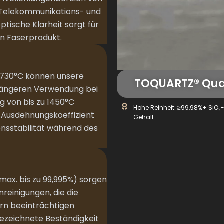
 Telekommunikations- und
tische Klarheit sorgt für
en Faserprodukt.
1730°C können unsere
TOQUARTZ® Qua
längeren Verwendung bei
ng von bis zu 1450°C
Hohe Reinheit: ≥99,98%+ SiO₂
 Ausdehnungskoeffizient
Gehalt
onsstabilität während des
max. bis zu 99,995%) sorgen
reinigungen, die die
rn beeinträchtigen
gezeichnete Beständigkeit