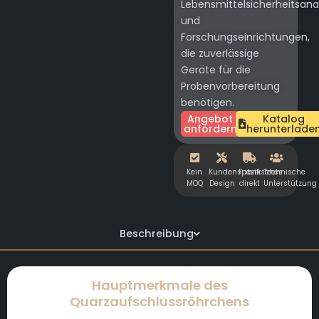
Lebensmittelsicherheitsana
und
Forschungseinrichtungen,
die zuverlässige
Geräte für die
Probenvorbereitung
benötigen.
Angebot
Katalog
anfordern
herunterlade
Kein
Kundenspezifisches
Fabrik
Technische
MOQ
Design
direkt
Unterstützung
Beschreibung
Hauptmerkmale des
Quarzaufschlussröhrchens