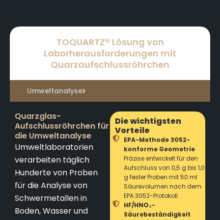
TOQUARTZ® Lösung von
Laborherausforderungen mit
Quarzaufschlussröhrchen
Umweltanalyse
Quarzglas-
Die wichtigsten
Aufschlussröhrchen für
Vorteile
die Umweltanalyse
EPA-Methode 3052-
Umweltlaboratorien
konforme Geometrie
verarbeiten täglich
Präzise entwickelt für den
Aufschluss von 0,5 g bis 1,0
Hunderte von Proben
g fester Proben mit 50 ml
für die Analyse von
Säurevolumen nach dem
EPA 3052-Protokoll.
Schwermetallen in
HF/HNO₃-
Boden, Wasser und
Säurebeständigkeit