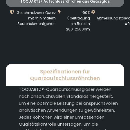
TOQUARTZ® Aufschlussröhrchen aus Quarzglas
Geschmolzener Quarz
>90%
mit minimalem
Übertragung
Abmessungstolera
Spurenelementgehalt
im Bereich
±0
200-2500nm
Spezifikationen für
Quarzaufschlussröhrchen
TOQUARTZ®-Quarzaufschlussgläser werden
nach anspruchsvollen Standards hergestellt,
um eine optimale Leistung bei anspruchsvollen
analytischen Anwendungen zu gewährleisten.
Jedes Röhrchen wird einer umfassenden
Qualitätskontrolle unterzogen, um die