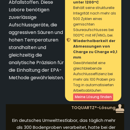
Abfallstoffen. Diese
unter 1200°C
Behält seine strukturelle
Labore benötigen
Integrität nach mehr als
zuverlässige
500 Zyklen eines
Aufschlussgeräte, die
gemischten
Säureaufschlusses bei
aggressiven Säuren und
1100°C mit HF/HNO₃ bei.
hohen Temperaturen
Wiederholbarkeit der
Abmessungen von
standhalten und
Charge zu Charge ±0,1
gleichzeitig die
mm
analytische Präzision für
Gewährleistet eine
gleichbleibende
die Einhaltung der EPA-
Aufschlusseffizienz bei
Methode gewährleisten.
mehr als 100 Proben pro
Tag in automatisierten
Arbeitsabläufen.
Meine Lösung finden
TOQUARTZ®-Lösung
Ein deutsches Umwelttestlabor, das täglich mehr
als 300 Bodenproben verarbeitet, hatte bei der