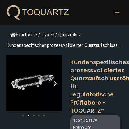
Zum
Inhalt
springen
Startseite
/
Typen
/
Quarzrohr
/
Kundenspezifischer prozessvalidierter Quarzaufschluss...
Kundenspezifisches
prozessvalidiertes
Quarzaufschlussrö
für
regulatorische
Prüflabore -
TOQUARTZ®
TOQUARTZ®
Premium-