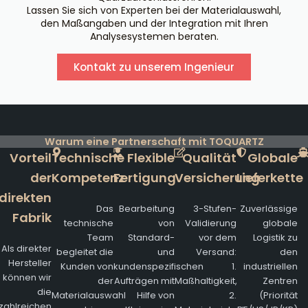
Lassen Sie sich von Experten bei der Materialauswahl,
den Maßangaben und der Integration mit Ihren
Analysesystemen beraten.
Kontakt zu unserem Ingenieur
Warum eine Partnerschaft mit TOQUARTZ
Vorteil
Technische
Flexible
Qualität
Globale
der
Kompetenz
Fertigung
Versicherung
Lieferkette
direkten
Das
Bearbeitung
3-Stufen-
Zuverlässige
Fabrik
technische
von
Validierung
globale
Team
Standard-
vor dem
Logistik zu
Als direkter
begleitet die
und
Versand:
den
Hersteller
Kunden von
kundenspezifischen
1.
industriellen
können wir
der
Aufträgen mit
Maßhaltigkeit,
Zentren
die
Materialauswahl
Hilfe von
2.
(Priorität
zahlreichen