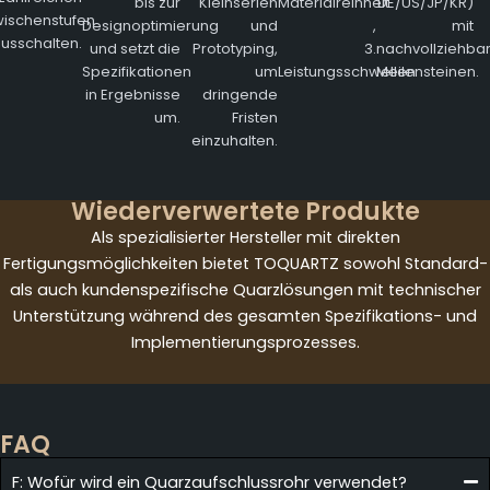
bis zur
Kleinserien
Materialreinheit
DE/US/JP/KR)
ischenstufen
Designoptimierung
und
,
mit
usschalten.
und setzt die
Prototyping,
3.
nachvollziehba
Spezifikationen
um
Leistungsschwellen
Meilensteinen.
in Ergebnisse
dringende
um.
Fristen
einzuhalten.
Wiederverwertete Produkte
Als spezialisierter Hersteller mit direkten
Fertigungsmöglichkeiten bietet TOQUARTZ sowohl Standard-
als auch kundenspezifische Quarzlösungen mit technischer
Unterstützung während des gesamten Spezifikations- und
Implementierungsprozesses.
FAQ
F: Wofür wird ein Quarzaufschlussrohr verwendet?