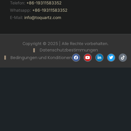
Telefon:
+86-19311583352
Whatsapp:
+86-19311583352
E-Mail:
info@toquartz.com
Copyright © 2025 | Alle Rechte vorbehalten.
Datenschutzbestimmungen
F
Y
V
T
T
Bedingungen und Konditionen
a
o
e
w
i
c
u
r
i
k
e
t
l
t
t
b
u
i
t
o
o
b
n
e
k
o
e
k
r
k
t
i
n