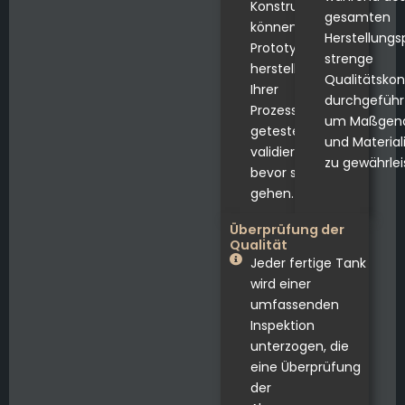
Konstruktionen
gesamten
können wir
Herstellungs
Prototypen
strenge
herstellen, die in
Qualitätskon
Ihrer
durchgeführ
Prozessumgebung
um Maßgena
getestet und
und Material
validiert werden,
zu gewährlei
bevor sie in Serie
gehen.
Überprüfung der
Qualität
Jeder fertige Tank
wird einer
umfassenden
Inspektion
unterzogen, die
eine Überprüfung
der