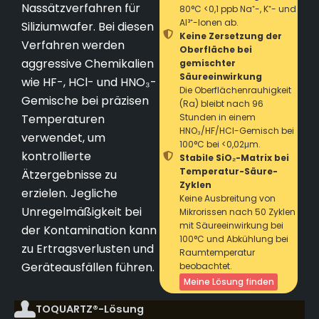
Nassätzverfahren für
80°C <0,1 ppb Na⁺-, K⁺- und
Al³⁺-Ionen ab.
Siliziumwafer. Bei diesen
Keine Zersetzung der
Verfahren werden
Oberfläche bei
aggressive Chemikalien
gemischter
Säureeinwirkung
wie HF-, HCl- und HNO₃-
Die Oberflächenrauhigkeit
Gemische bei präzisen
(Ra) bleibt nach 96
Temperaturen
Stunden in einem
HNO₃/HF/HCl-Gemisch bei
verwendet, um
100°C bei <0,02μm.
kontrollierte
Stabile SiO₂-Matrix bei
Temperatur-Säure-
Ätzergebnisse zu
Zyklen
erzielen. Jegliche
Keine Ausbreitung von
Unregelmäßigkeit bei
Mikrorissen nach 50 Zyklen
mit Säureeinwirkung bei
der Kontamination kann
100°C und Abkühlung bei
zu Ertragsverlusten und
Raumtemperatur
Geräteausfällen führen.
beobachtet.
Meine Lösung finden
TOQUARTZ®-Lösung