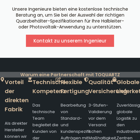
Unsere Ingenieure bieten eine kostenlose technische
Beratung an, um Sie bei der Auswahl der richtigen
Quarzbehälter-Spezifikationen für Ihre Halbleiter-
oder Photovoltaik-Anwendung zu unterstützen.
Kontakt zu unserem Ingenieur
Warum eine Partnerschaft mit TOQUARTZ
Vorteil
Technische
Flexible
Qualität
Globale
der
Kompetenz
Fertigung
Versicherung
Lieferke
direkten
Das
Bearbeitung
3-Stufen-
Zuverlässi
Fabrik
technische
von
Validierung
globale
Team
Standard-
vor dem
Logistik zu
Als direkter
begleitet die
und
Versand:
den
Hersteller
Kunden von
kundenspezifischen
1.
industrielle
können wir
der
Aufträgen mit
Maßhaltigkeit,
Zentren