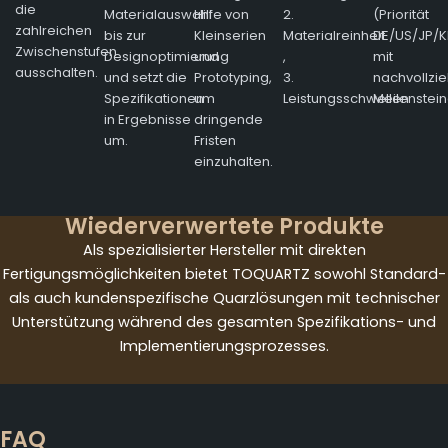
die
Materialauswahl
Hilfe von
2.
(Priorität
zahlreichen
bis zur
Kleinserien
Materialreinheit
DE/US/JP/K
Zwischenstufen
Designoptimierung
und
,
mit
ausschalten.
und setzt die
Prototyping,
3.
nachvollzi
Spezifikationen
um
Leistungsschwellen
Meilenstein
in Ergebnisse
dringende
um.
Fristen
einzuhalten.
Wiederverwertete Produkte
Als spezialisierter Hersteller mit direkten
Fertigungsmöglichkeiten bietet TOQUARTZ sowohl Standard-
als auch kundenspezifische Quarzlösungen mit technischer
Unterstützung während des gesamten Spezifikations- und
Implementierungsprozesses.
FAQ