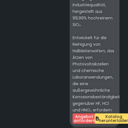
Industriequalität,
hergestellt aus
99,99% hochreinem
SiO₂.
Entwickelt für die
Reinigung von
Halbleiterwafern, das
Ätzen von
Photovoltaikzellen
und chemische
Laboranwendungen,
die eine
außergewöhnliche
Korrosionsbeständigkeit
gegenüber HF, HCl
und HNO₃ erfordern.
Angebot
Katalog
anfordern
herunterlade