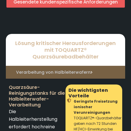
Gesendete kundenspezifische Anforderungen
Lösung kritischer Herausforderungen
mit TOQUARTZ®
Quarzsäurebadbehälter
Verarbeitung von Halbleiterwafern
Quarzsäure-
Die wichtigsten
Reinigungstanks für die
Vorteile
Halbleiterwafer-
Geringste Freisetzung
Verarbeitung
ionischer
Die
Verunreinigungen
TOQUARTZ®-Quarzbehälter
Halbleiterherstellung
geben nach 72 Stunden
erfordert hochreine
HF/HCl-Einwirkung bei