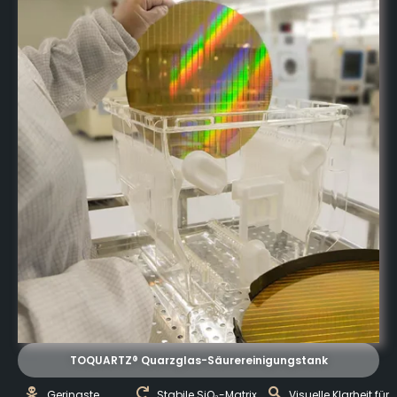
TOQUARTZ® Quarzglas-Säurereinigungstank
Geringste
Stabile SiO₂-Matrix
Visuelle Klarheit für