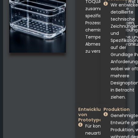
TOQUARTZ arbeitet mit 
Wir entwicke
zusammen, um Ihre
detaillierte
spezifischen
technische
Prozessanforderungen,
Zeichnunge
chemischen Umgebung
und
Temperaturbereiche un
Spezifikatio
Abmessungsbeschränk
auf der
zu verstehen.
Grundlage Ih
Anforderung
wobei wir oft
mehrere
Designoptio
in Betracht
ziehen.
Entwicklung
Produktion
von
Genehmigte
Prototypen
Entwürfe geh
Für komplexe oder
Produktion, 
neuartige
während de