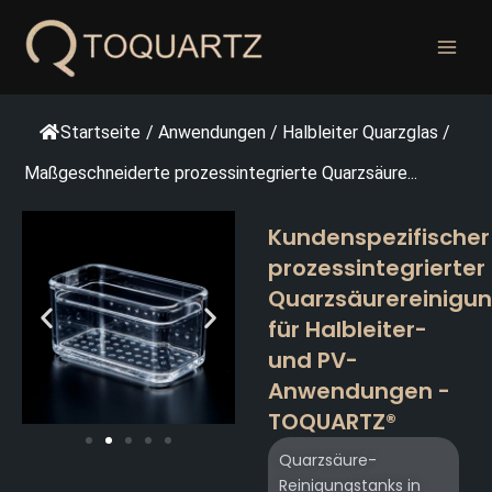
Zum
Inhalt
springen
Startseite
/
Anwendungen
/
Halbleiter Quarzglas
/
Maßgeschneiderte prozessintegrierte Quarzsäure...
Kundenspezifischer
prozessintegrierter
Quarzsäurereinigu
für Halbleiter-
und PV-
Anwendungen -
TOQUARTZ®
Quarzsäure-
Reinigungstanks in