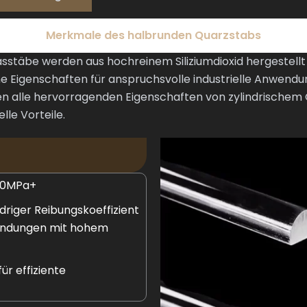
Merkmale des halbrunden Quarzstabs
sstäbe werden aus hochreinem Siliziumdioxid hergestell
he Eigenschaften für anspruchsvolle industrielle Anwendu
 alle hervorragenden Eigenschaften von zylindrischem Q
lle Vorteile.
50MPa+
driger Reibungskoeffizient
wendungen mit hohem
r effiziente