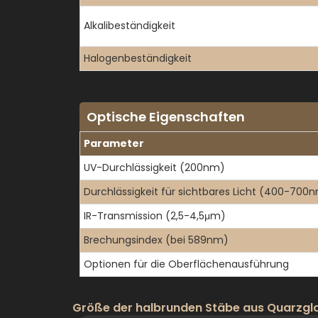
Alkalibeständigkeit
Halogenbeständigkeit
Optische Eigenschaften
Parameter
UV-Durchlässigkeit (200nm)
Durchlässigkeit für sichtbares Licht (400-700
IR-Transmission (2,5-4,5μm)
Brechungsindex (bei 589nm)
Optionen für die Oberflächenausführung
Größe der halbrunden Stäbe aus Quarzgl