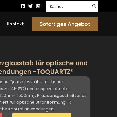
Suche
nach:
ffen About Us
Sofortiges Angebot
Kontakt
zglasstab für optische und
wendungen -TOQUARTZ®
sche Quarzglasstäbe mit hoher
bis zu 1450°C) und ausgezeichneter
 (120nm-4500nm). Präzisionsgeschnittenes
iert für optische Strahlformung, IR-
sche Kontrollanwendungen.