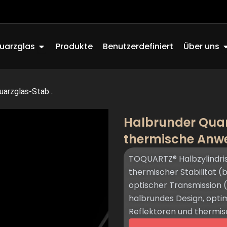
Offen Quartz Glass
O
uarzglas
Produkte
Benutzerdefiniert
Über uns
arzglas-Stab...
Halbrunder Quar
thermische An
TOQUARTZ® Halbzylindri
thermischer Stabilität (
optischer Transmission
halbrundes Design, optim
Reflektoren und thermi