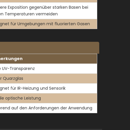
ere Exposition gegenüber starken Basen bei
en Temperaturen vermeiden
gnet für Umgebungen mit fluorierten Gasen
erkungen
 UV-Transparenz
er Quarzglas
gnet für IR-Heizung und Sensorik
ile optische Leistung
erend auf den Anforderungen der Anwendung