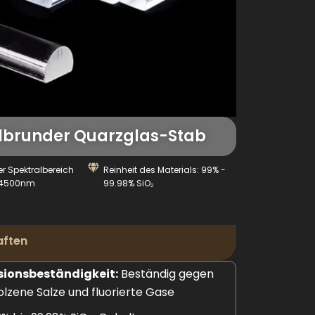
lbrunder Quarzglas-Stab
er Spektralbereich
Reinheit des Materials: 99% -
-4500nm
99.98% SiO₂
aften
sionsbeständigkeit:
Beständig gegen
lzene Salze und fluorierte Gase