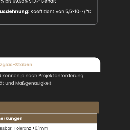
% bis 99,98% SiO₂-Gehalt
Ausdehnung:
Koeffizient von 5,5×10-⁷/°C
rzglas-Stäben
 können je nach Projektanforderung
tät und Maßgenauigkeit.
erkungen
ssbar, Toleranz ±0,1mm