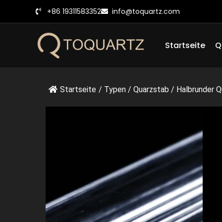
Zum
+86 19311583352
info@toquartz.com
Inhalt
springen
Startseite
Q
Startseite
/
Typen
/
Quarzstab
/
Halbrunder Qu