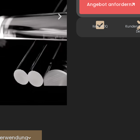
Angebot anfordern
Kein MOQ
Kundensp
De
e Verwendung