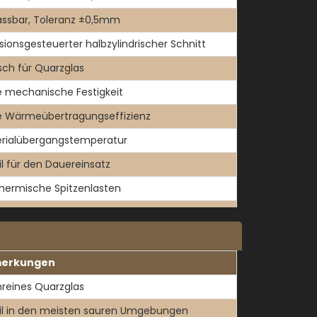
ssbar, Toleranz ±0,5mm
isionsgesteuerter halbzylindrischer Schnitt
sch für Quarzglas
 mechanische Festigkeit
 Wärmeübertragungseffizienz
rialübergangstemperatur
il für den Dauereinsatz
thermische Spitzenlasten
nge Ausdehnung, hohe Formbeständigkeit
erkungen
reines Quarzglas
il in den meisten sauren Umgebungen