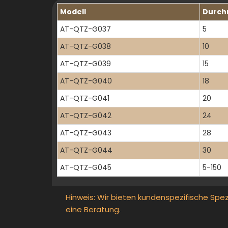
Modell
Durch
AT-QTZ-G037
5
AT-QTZ-G038
10
AT-QTZ-G039
15
AT-QTZ-G040
18
AT-QTZ-G041
20
AT-QTZ-G042
24
AT-QTZ-G043
28
AT-QTZ-G044
30
AT-QTZ-G045
5-150
Hinweis: Wir bieten kundenspezifische Spez
eine Beratung.