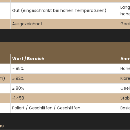
Läng
Gut (eingeschränkt bei hohen Temperaturen)
hoh
Ausgezeichnet
Geei
Wert / Bereich
Anm
≥ 85%
Hohe
nm)
≥ 92%
Klar
≥ 80%
Geei
~1.458
Stab
Poliert / Geschliffen / Geschliffen
Basi
as