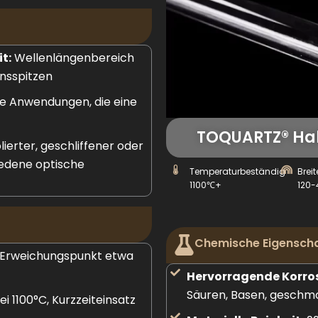
t:
Wellenlängenbereich
nsspitzen
tte Anwendungen, die eine
TOQUARTZ® Ha
olierter, geschliffener oder
iedene optische
Temperaturbeständig
Breit
1100℃+
120
Chemische Eigensch
Erweichungspunkt etwa
Hervorragende Korro
Säuren, Basen, geschmo
i 1100°C, Kurzzeiteinsatz