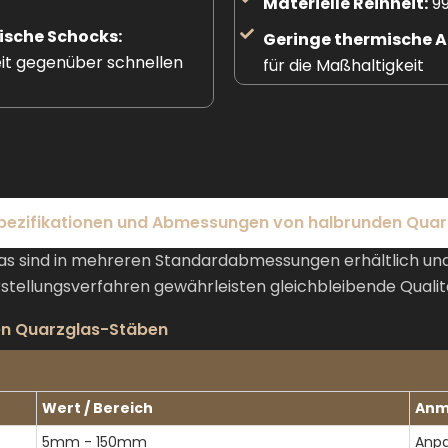
Materielle Reinheit:
99
ische Schocks:
Geringe thermische 
it gegenüber schnellen
für die Maßhaltigkeit
pezifikationen und Abmessungen von halbrunden Qua
 sind in mehreren Standardabmessungen erhältlich und
rstellungsverfahren gewährleisten gleichbleibende Quali
en Quarzglas-Stäben
Wert / Bereich
Anm
5mm - 150mm
Anpa