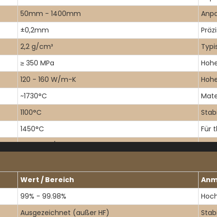
50mm - 1400mm
Anpa
±0,2mm
Präz
2,2 g/cm³
Typi
≥ 350 MPa
Hohe
120 - 160 W/m-K
Hohe
~1730°C
Mate
1100°C
Stab
1450°C
Für 
5.5 × 10-⁷ /°C
Geri
Wert / Bereich
Anm
99% - 99.98%
Hoch
Ausgezeichnet (außer HF)
Stab