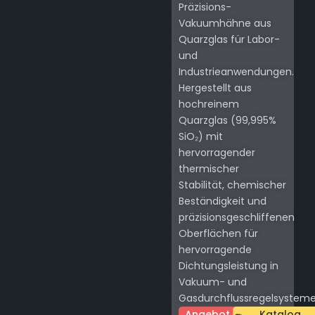
Präzisions-
Vakuumhähne aus
Quarzglas für Labor-
und
Industrieanwendungen.
Hergestellt aus
hochreinem
Quarzglas (99,995%
SiO₂) mit
hervorragender
thermischer
Stabilität, chemischer
Beständigkeit und
präzisionsgeschliffenen
Oberflächen für
hervorragende
Dichtungsleistung in
Vakuum- und
Gasdurchflussregelsysteme
Angebot
Katalog