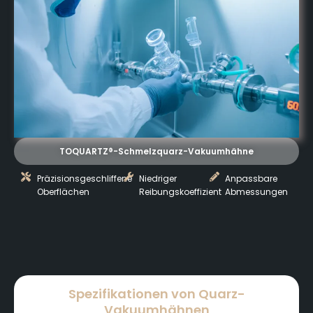
TOQUARTZ®-Schmelzquarz-Vakuumhähne
Präzisionsgeschliffene
Niedriger
Anpassbare
Oberflächen
Reibungskoeffizient
Abmessungen
Spezifikationen von Quarz-
Vakuumhähnen