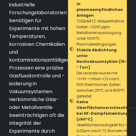
industrielle
in
plasmaempfindlichen
Forschungslaboratorien
Anlagen
benötigen für
TOQUARTZ-Absperrhähne
halten <0,001 ppm
Experimente mit hohen
Metallionenauslaugung
Temperaturen,
unter 1000°C
korrosiven Chemikalien
Plasmabedingungen.
Stabile Abdichtung
und
unter
kontaminationsanfälligen
Hochvakuumzyklen (10-
Prozessen eine präzise
⁶ Torr)
Die Leckrate wurde mit
Gasflusskontrolle und -
<1×10-⁹ mbar-L/s nach
isolierung in
500 thermischen Zyklen
zwischen 25°C und 800°C
Vakuumsystemen.
getestet.
Herkömmliche Glas-
Keine
oder Metallventile
Oberflächenverschlechteru
bei HF-Dampfeinwirkung
beeinträchtigen oft die
(≤60°C)
Integrität der
Oberflächenrauhigkeit Ra <
Experimente durch
0,02μm nach 72 Stunden HF-