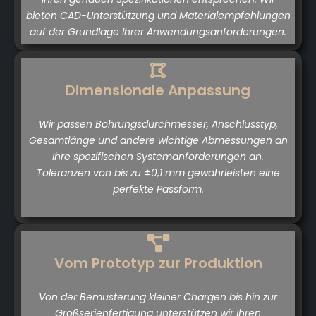
bieten CAD-Unterstützung und Materialempfehlungen
auf der Grundlage Ihrer Anwendungsanforderungen.
Dimensionale Anpassung
Wir passen Bohrungsdurchmesser, Anschlusstyp,
Gesamtlänge und andere wichtige Abmessungen an
Ihre spezifischen Systemanforderungen an.
Toleranzen von bis zu ±0,1 mm gewährleisten eine
perfekte Passform.
Vom Prototyp zur Produktion
Von der Bemusterung kleiner Chargen bis hin zur
Großserienfertigung unterstützen wir Ihren