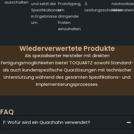
ausschalten.
und setzt die
Prototyping,
3.
nachvollzi
Spezifikationen
um
Leistungsschwellen
Meilenstein
in Ergebnisse
dringende
um.
Fristen
einzuhalten.
Wiederverwertete Produkte
Als spezialisierter Hersteller mit direkten
Fertigungsmöglichkeiten bietet TOQUARTZ sowohl Standard-
als auch kundenspezifische Quarzlösungen mit technischer
Unterstützung während des gesamten Spezifikations- und
Implementierungsprozesses.
FAQ
F: Wofür wird ein Quarzhahn verwendet?