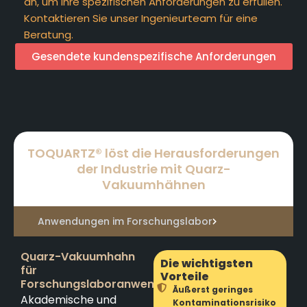
an, um Ihre spezifischen Anforderungen zu erfüllen.
Kontaktieren Sie unser Ingenieurteam für eine
Beratung.
Gesendete kundenspezifische Anforderungen
TOQUARTZ® löst die Herausforderungen
der Industrie mit Quarz-
Vakuumhähnen
Anwendungen im Forschungslabor
Quarz-Vakuumhahn
Die wichtigsten
für
Vorteile
Forschungslaboranwendungen
Äußerst geringes
Akademische und
Kontaminationsrisiko