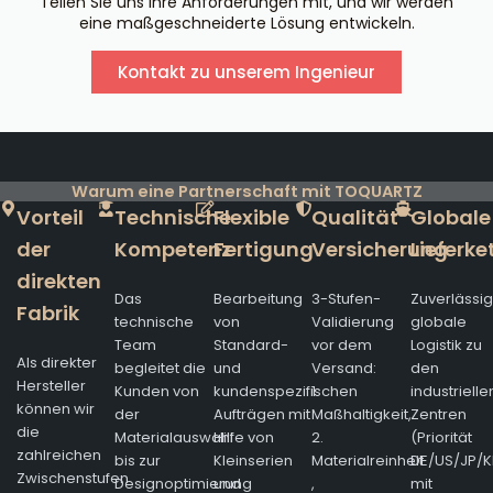
Teilen Sie uns Ihre Anforderungen mit, und wir werden
eine maßgeschneiderte Lösung entwickeln.
Kontakt zu unserem Ingenieur
Warum eine Partnerschaft mit TOQUARTZ
Vorteil
Technische
Flexible
Qualität
Globale
der
Kompetenz
Fertigung
Versicherung
Lieferke
direkten
Das
Bearbeitung
3-Stufen-
Zuverlässi
Fabrik
technische
von
Validierung
globale
Team
Standard-
vor dem
Logistik zu
Als direkter
begleitet die
und
Versand:
den
Hersteller
Kunden von
kundenspezifischen
1.
industrielle
können wir
der
Aufträgen mit
Maßhaltigkeit,
Zentren
die
Materialauswahl
Hilfe von
2.
(Priorität
zahlreichen
bis zur
Kleinserien
Materialreinheit
DE/US/JP/K
Zwischenstufen
Designoptimierung
und
,
mit