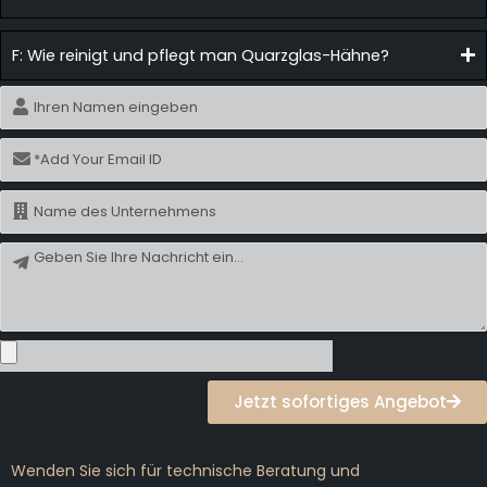
F: Wie reinigt und pflegt man Quarzglas-Hähne?
Name
E-
Mail
Name
Nachricht
Jetzt sofortiges Angebot
Wenden Sie sich für technische Beratung und