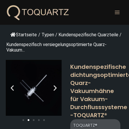
Zum
Inhalt
springen
Startseite
/
Typen
/
Kundenspezifische Quarzteile
/
Kundenspezifisch versiegelungsoptimierte Quarz-
Vakuum...
Kundenspezifische
dichtungsoptimiert
Quarz-
Vakuumhähne
für Vakuum-
Durchflusssysteme
-TOQUARTZ®
TOQUARTZ®