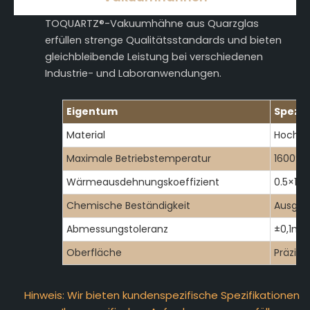
TOQUARTZ®-Vakuumhähne aus Quarzglas
erfüllen strenge Qualitätsstandards und bieten
gleichbleibende Leistung bei verschiedenen
Industrie- und Laboranwendungen.
Eigentum
Spezif
Material
Hochre
Maximale Betriebstemperatur
1600°C
Wärmeausdehnungskoeffizient
0.5×10-
Chemische Beständigkeit
Ausgez
Abmessungstoleranz
±0,1m
Oberfläche
Präzisio
Hinweis: Wir bieten kundenspezifische Spezifikationen