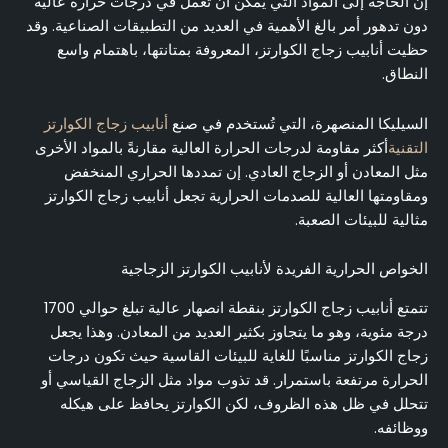
إن الحاجة إلى المواد التي يمكن أن تعمل في درجات حرارة عالية
دون تدهور أمر بالغ الأهمية في العديد من التطبيقات الصناعية. وقد
حظيت أنابيب زجاج الكوارتز، المعروفة بمتانتها، باهتمام واسع
النطاق.
السيليكا المنصهرة، التي تُستخدم في صنع
أنابيب زجاج الكوارتز
التقنية
أكثر مقاومة لدرجات الحرارة العالية مقارنةً بالمواد الأخرى
مثل المعادن أو الزجاج العادي. إن تمددها الحراري المنخفض
ومقاومتها العالية للصدمات الحرارية تجعل أنابيب زجاج الكوارتز
مثالية للبيئات الصعبة.
الخواص الحرارية الفريدة لأنابيب الكوارتز الزجاجية
تتمتع أنابيب زجاج الكوارتز بنقطة انصهار عالية تبلغ حوالي 1700
درجة مئوية، وهو ما يتجاوز بكثير العديد من المعادن. وهذا يجعل
زجاج الكوارتز مناسبًا للغاية للبيئات القاسية حيث تكون درجات
الحرارة مرتفعة باستمرار. قد تذوب مواد مثل الزجاج القياسي أو
تتحلل في ظل هذه الظروف، لكن الكوارتز يحافظ على هيكله
ووظائفه.