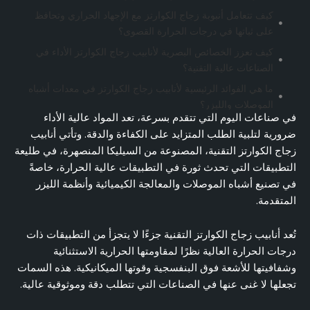
كيف تتعامل أنبوبة زجاج الكوارتز مع الإجهاد الحراري وتحافظ
على ثباتها في درجات الحرارة القصوى؟
كيف تعزز الخصائص البصرية لأنابيب زجاج الكوارتز الأداء في
الصناعات عالية التقنية؟
ما هي الفوائد الرئيسية لأنابيب زجاج الكوارتز في معدات أشباه
الموصلات والليزر؟
في صناعات اليوم التي تتقدم بسرعة، تعد المواد عالية الأداء
ما الذي يجعل أنابيب زجاج الكوارتز مثالية للتطبيقات الدقيقة
ضرورية لتلبية الطلب المتزايد على الكفاءة والدقة. وتأتي أنابيب
في أنظمة درجات الحرارة العالية؟
زجاج الكوارتز التقنية، المصنوعة من السيليكا المنصهرة، في طليعة
الخاتمة
التطبيقات التي تحدث ثورة في التطبيقات عالية الحرارة، خاصةً
الأسئلة الشائعة (الأسئلة الشائعة)
في تصنيع أشباه الموصلات والمعالجة الكيميائية وأنظمة الليزر
المتقدمة.
تُعد أنابيب زجاج الكوارتز التقنية جزءًا لا يتجزأ من التطبيقات ذات
درجات الحرارة العالية نظرًا لمقاومتها الحرارية الاستثنائية
وشفافيتها للأشعة فوق البنفسجية وقوتها الميكانيكية. هذه السمات
تجعلها لا غنى عنها في الصناعات التي تتطلب دقة وموثوقية عالية.