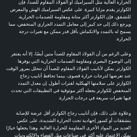
الحرارة العالية مثل السيراميك أو الفولاذ المقاوم للصدأ، فإن
الكوارتز يقدم مزايا كبيرة. على عكس السيراميك الهش والمعرض
للتشقق، فإن الكوارتز أكثر متانة ومقاومة للصدمات الحرارية.
ويرجع ذلك إلى حد كبير إلى معامل التمدد الحراري المنخفض، مما
يسمح له بالتمدد والانكماش بأقل قدر ممكن مع تغيرات درجة
الحرارة.
وعلى الرغم من أن الفولاذ المقاوم للصدأ متين أيضًا، إلا أنه يفتقر
إلى الوضوح البصري ومقاومة الصدمات الحرارية التي يوفرها
الكوارتز. يمكن لأنابيب الفولاذ المقاوم للصدأ أن تتحلل بمرور الوقت
عند تعرضها لدرجات حرارة قصوى، بينما تحافظ أنابيب زجاج
الكوارتز على سلامتها الهيكلية لفترات أطول. إن معدل التمدد
المنخفض للكوارتز يجعله أكثر موثوقية في التطبيقات التي تحدث
فيها تغيرات سريعة في درجات الحرارة.
وعلاوة على ذلك، فإن أنابيب زجاج الكوارتز أقل عرضة للإصابة
بتشققات أو كسور إجهادية تحت الحرارة الشديدة، على عكس
العديد من المواد الأخرى المقاومة للحرارة العالية. وهذا يجعلها خيارًا
يمكن الاعتماد عليه أكثر في صناعات مثل الفضاء والإلكترونيات