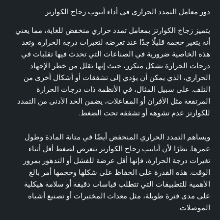
دور معامل التمدد الحراري في أداء أنبوب زجاج الكوارتز
يتميز زجاج الكوارتز بمعامل تمدد حراري منخفض للغاية، مما يعني
أنه يتغير حجمه قليلًا جدًا عند تعرضه لتغيرات درجة الحرارة. وتعد
هذه الخاصية ضرورية في الصناعات التي تحدث فيها تقلبات في
درجات الحرارة بشكل متكرر، حيث إنها تقلل من خطر الإجهاد
الحراري، الذي يمكن أن يؤدي إلى تشققات أو أشكال أخرى من
التلف. على سبيل المثال، في الأنظمة ذات درجات الحرارة
المرتفعة مثل الأفران أو المفاعلات، يضمن الحد الأدنى من التمدد
للكوارتز عدم تشوهه أو تشققه تحت الضغط.
ويساهم التمدد الحراري المنخفض أيضًا في متانة المادة وطول
عمرها. نظرًا لأن أنابيب زجاج الكوارتز تتعرض لضغط أقل أثناء
تغيرات درجة الحرارة، فإنها أقل عرضة للفشل أو التدهور بمرور
الوقت. هذه القدرة على الحفاظ على شكلها وحجمها أمر بالغ
الأهمية للتطبيقات التي تتطلب قياسات دقيقة أو سلامة هيكلية
على مدى فترة طويلة، مثل معدات المختبرات أو تصنيع أشباه
الموصلات.