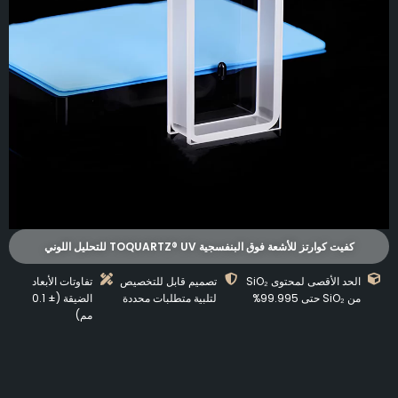
كفيت كوارتز للأشعة فوق البنفسجية TOQUARTZ® UV للتحليل اللوني
الحد الأقصى لمحتوى SiO₂
تصميم قابل للتخصيص
تفاوتات الأبعاد
من SiO₂ حتى 99.995%
لتلبية متطلبات محددة
الضيقة (± 0.1
مم)