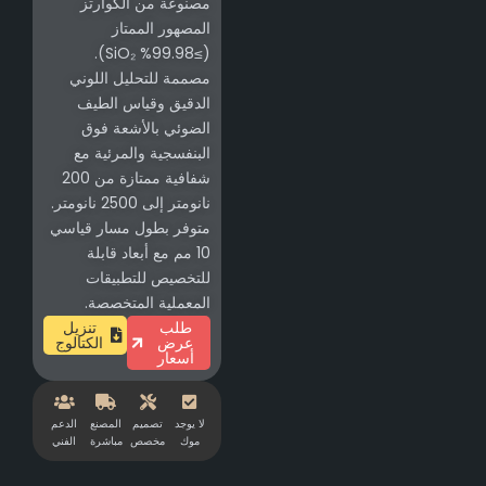
مصنوعة من الكوارتز
المصهور الممتاز
(≥99.98% SiO₂).
مصممة للتحليل اللوني
الدقيق وقياس الطيف
الضوئي بالأشعة فوق
البنفسجية والمرئية مع
شفافية ممتازة من 200
نانومتر إلى 2500 نانومتر.
متوفر بطول مسار قياسي
10 مم مع أبعاد قابلة
للتخصيص للتطبيقات
المعملية المتخصصة.
طلب
تنزيل
عرض
الكتالوج
أسعار
لا يوجد
تصميم
المصنع
الدعم
موك
مخصص
مباشرة
الفني