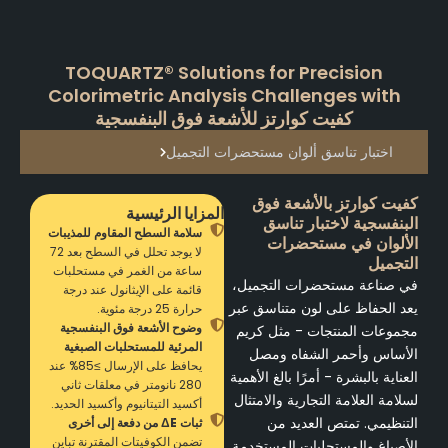
TOQUARTZ® Solutions for Precision
Colorimetric Analysis Challenges with
كفيت كوارتز للأشعة فوق البنفسجية
اختبار تناسق ألوان مستحضرات التجميل
كفيت كوارتز بالأشعة فوق
المزايا الرئيسية
البنفسجية لاختبار تناسق
سلامة السطح المقاوم للمذيبات
الألوان في مستحضرات
لا يوجد تحلل في السطح بعد 72
التجميل
ساعة من الغمر في مستحلبات
في صناعة مستحضرات التجميل،
قائمة على الإيثانول عند درجة
يعد الحفاظ على لون متناسق عبر
حرارة 25 درجة مئوية.
وضوح الأشعة فوق البنفسجية
مجموعات المنتجات - مثل كريم
المرئية للمستحلبات الصبغية
الأساس وأحمر الشفاه ومصل
يحافظ على الإرسال ≥85% عند
العناية بالبشرة - أمرًا بالغ الأهمية
280 نانومتر في معلقات ثاني
لسلامة العلامة التجارية والامتثال
أكسيد التيتانيوم وأكسيد الحديد.
التنظيمي. تمتص العديد من
ثبات ΔE من دفعة إلى أخرى
تضمن الكوفيتات المقترنة تباين
الأصباغ والمستحلبات المستخدمة