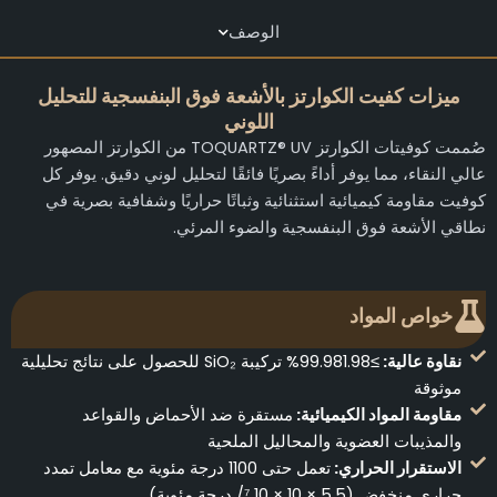
الوصف
ميزات كفيت الكوارتز بالأشعة فوق البنفسجية للتحليل
اللوني
صُممت كوفيتات الكوارتز TOQUARTZ® UV من الكوارتز المصهور
الي النقاء، مما يوفر أداءً بصريًا فائقًا لتحليل لوني دقيق. يوفر كل
وفيت مقاومة كيميائية استثنائية وثباتًا حراريًا وشفافية بصرية في
طاقي الأشعة فوق البنفسجية والضوء المرئي.
خواص المواد
نقاوة عالية:
≥99.981.98% تركيبة SiO₂ للحصول على نتائج تحليلية
موثوقة
مقاومة المواد الكيميائية:
مستقرة ضد الأحماض والقواعد
والمذيبات العضوية والمحاليل الملحية
الاستقرار الحراري:
تعمل حتى 1100 درجة مئوية مع معامل تمدد
حراري منخفض (5.5 × 10 × 10 ⁷/ درجة مئوية)