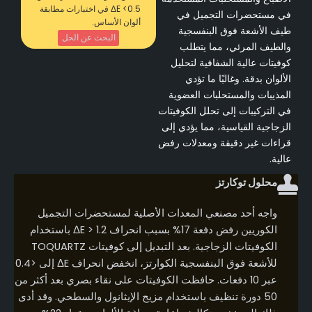
ΔE <0.5 في اختبارات مطابقة
في مستحضرات التجميل في
ألوان الأساس.
طيف الأشعة فوق البنفسجية
البحث عن الحل
والطيف المرئي، مما يتطلب
كوفيتات عالية الشفافية لتحليل
الألوان بدقة. وغالبًا ما تؤدي
المذيبات والمستحلبات العضوية
في التركيبات إلى تحلل الكوفيتات
الزجاجية القياسية، مما يؤدي إلى
قراءات غير دقيقة ومعدلات رفض
عالية.
محلول توكارتز
واجه أحد مصنعي المعدات الأصلية لمستحضرات التجميل
الكوريين رفض دفعة 17% بسبب انحراف ΔE > 1.2 باستخدام
الكوفيتات الزجاجية. بعد التبديل إلى كوفيتات TOQUARTZ
للأشعة فوق البنفسجية الكوارتز، انخفض انحراف ΔE إلى <0.4
عبر 10 دفعات. حافظت الكوفيتات على نقاء بصري بعد أكثر من
50 دورة تنظيف باستخدام مزيج الإيثانول والسطحي. وقد أدى