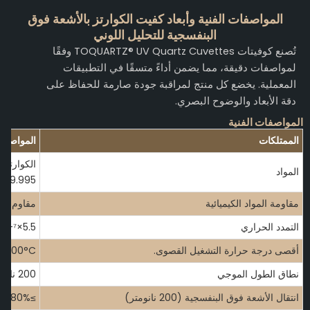
المواصفات الفنية وأبعاد كفيت الكوارتز بالأشعة فوق
البنفسجية للتحليل اللوني
تُصنع كوفيتات TOQUARTZ® UV Quartz Cuvettes وفقًا
لمواصفات دقيقة، مما يضمن أداءً متسقًا في التطبيقات
المعملية. يخضع كل منتج لمراقبة جودة صارمة للحفاظ على
دقة الأبعاد والوضوح البصري.
لمواصفات الفنية
الممتلكات
المواصفات
المواد
99.995%)
مقاومة المواد الكيميائية
مقاوم للأحم
التمدد الحراري
5.5×10-⁷/°C
أقصى درجة حرارة التشغيل القصوى.
1100°C
نطاق الطول الموجي
200 نانومتر - 2500 نانومتر
انتقال الأشعة فوق البنفسجية (200 نانومتر)
≥80%