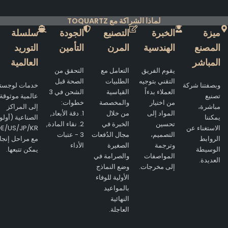
لماذا الشراكة مع TOQUARTZ
ميزة
الخبرة
التصنيع
الجودة
سلسلة
المصنع
الهندسية
المرن
التأمين
التوريد
المباشر
العالمية
يقوم الفريق
التعامل مع
التحقق من
التقني بتوجيه
الطلبيات
الصحة قبل
وبصفتنا شركة
خدمات لوجستية
العملاء بدءاً
القياسية
الشحن في 3
تصنيع
عالمية موثوقة
من اختيار
والمخصصة
خطوات:
مباشرة،
إلى المراكز
المواد إلى
من خلال
1. دقة الأبعاد,
يمكننا
الصناعية (أولوية
تحسين
الخبرة في
2. نقاء المادة,
الاستغناء عن
E/US/JP/KR)
التصميم،
مجال الدُفعات
3 - عتبات
الروابط
مع مراحل إنجاز
وترجمة
الصغيرة
الأداء
الوسيطة
يمكن تتبعها.
المواصفات
والصرامة في
العديدة.
إلى مخرجات.
وضع النماذج
الأولية للوفاء
بالمواعيد
النهائية
العاجلة.