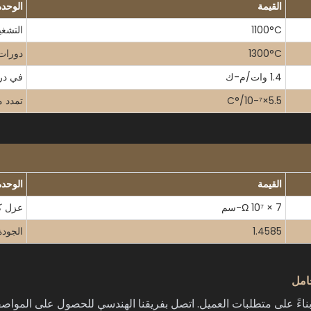
القيمة
الوحدة
1100°C
التشغي
1300°C
دورات 
1.4 وات/م-ك
في در
5.5×10-⁷/°C
تمدد م
القيمة
الوحدة
7 × 10⁷ Ω-سم
عزل كه
1.4585
الجودة
امل