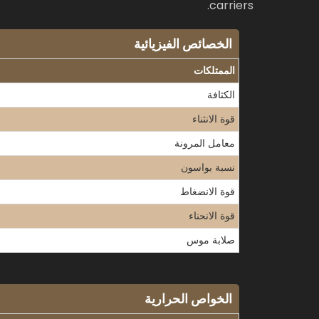
carriers.
الخصائص الفيزيائية
الممتلكات
الكثافة
قوة الانثناء
معامل المرونة
نسبة بواسون
قوة الانضغاط
قوة الانحناء
صلابة موس
الخواص الحرارية