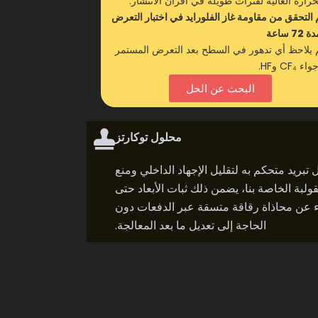
حرارة العالية لفترات طويلة في أفران الانتشار.
 التحقق من مقاومة غاز الفلورايد في اختبار التعرض
 72 ساعة
 يلاحظ أي تدهور في السطح بعد التعرض المستمر
اء CF₄ وHF.
البحث عن الحل
محلول توكارتز
وتوكول تبريد متحكم به لتقليل الإجهاد الداخلي ومنع
لقولبة الخاصة بنا، يضمن ذلك ثبات الأبعاد حتى
1 درجة مئوية. أبلغ العملاء عن محاذاة رقاقة متسقة عبر الدفعات دون
الحاجة إلى تعديل ما بعد المعالجة.