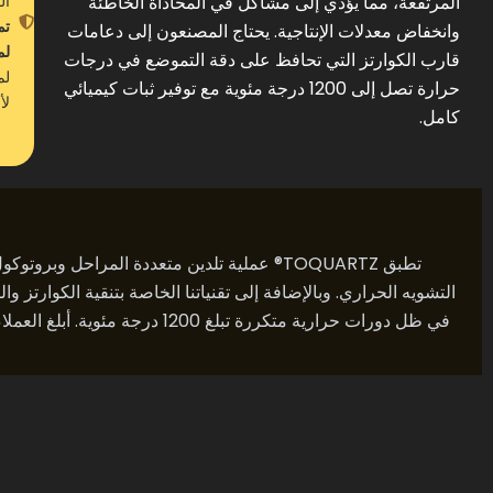
المرتفعة، مما يؤدي إلى مشاكل في المحاذاة الخاطئة
ال
تم
وانخفاض معدلات الإنتاجية. يحتاج المصنعون إلى دعامات
لمدة
قارب الكوارتز التي تحافظ على دقة التموضع في درجات
لم
حرارة تصل إلى 1200 درجة مئوية مع توفير ثبات كيميائي
لأجو
كامل.
تطبق TOQUARTZ® عملية تلدين متعددة المراحل وبر
التشويه الحراري. وبالإضافة إلى تقنياتنا الخاصة بتنقية الكوارتز وا
في ظل دورات حرارية متكررة تبلغ 200