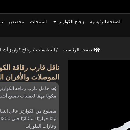
افتح Quartz Glass
الصفحة الرئيسية
زجاج الكوارتز
المنتجات
مخصص
نب
الصفحة الرئيسية
/
التطبيقات
/
زجاج كوارتز أشبا
ناقل قارب رقاقة الكو
الموصلات والأفران الكهروض
مكونًا مهمًا لعمليات تصنيع أش
ث
وغازات الفلورايد.