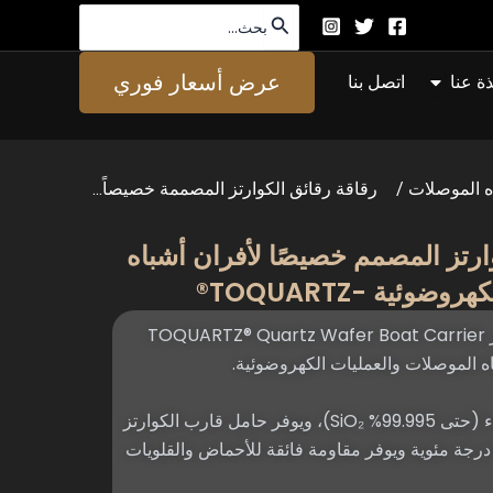
البحث
عن:
افتح About Us
عرض أسعار فوري
ذة عنا
اتصل بنا
ه الموصلات
/
رقاقة رقائق الكوارتز المصممة خصيصاً...
ارتز المصمم خصيصًا لأفران أشباه
وئية -TOQUARTZ®
يُعد حامل قارب رقاقة الكوارتز TOQUARTZ® Quartz Wafer Boat Carrier
باه الموصلات والعمليات الكهروضوئية.
مصنوع من الكوارتز عالي النقاء (حتى 99.995% SiO₂)، ويوفر حامل قارب الكوارتز
باتًا حراريًا استثنائيًا حتى 1300 درجة مئوية ويوفر مقاومة فائقة للأحماض والقلويات