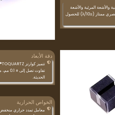
 والأشعة المرئية والأشعة
تحت الحمراء (200-2500 نانومتر) مع تسطيح بصري ممتاز (≤λ/10) للحصول
دقة الأبعاد
تت
تفاوت تصل
الحديثة.
الخواص الحرارية