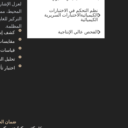
لعزل الإشار
نظم التحكم في الاختبارات
المحيط، مم
الكيميائيةالاختبارات السريرية
التركيز للغ
الكيميائية
المظلمة.
الفحص عالي الإنتاجية
كشف إشار
مقايسات 
قياسات ع
تحليل ال
اختبار ت
ضمان الجودة لخل