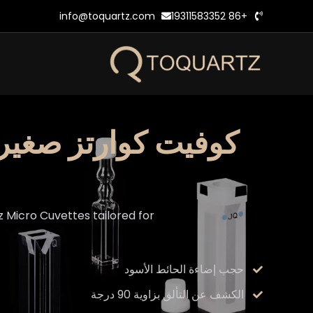
خطي
info@toquartz.com
+86 19311583352
لى
لمحتوى
كوفيت كوارتز صغير 
 Micro Cuvettes tailored for
حجب إضاءة الحائط الأسود
الكشف عن التألق بزاوية 90 درجة