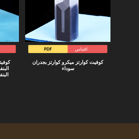
اقتباس
PDF
كوفيت كوارتز ميكرو كوارتز بجدران
كوفيت
سوداء
البنف
البن