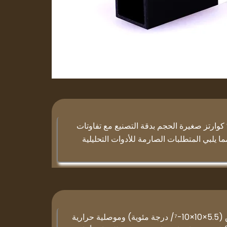
ميز كوارتز TOQUARTZ® كوارتز صغيرة الحجم بدقة التصنيع مع تفاوتات
 إلى ± 0.1 مم، مما يلبي المتطلبات الصارمة للأدوات التحليلية
معامل تمدد حراري منخفض (5.5×10×10-⁷/ درجة مئوية) وموصلية حرارية