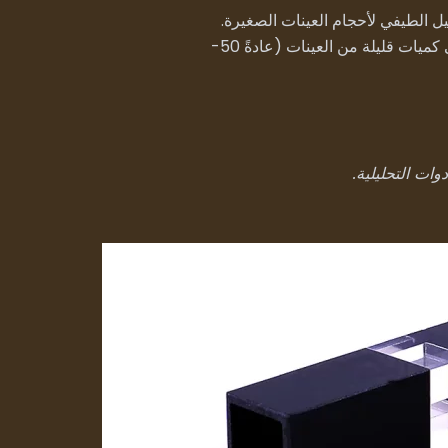
 الطيفي لأحجام العينات الصغيرة.
تتيح هذه الأوعية المصممة بدقة قياسًا دقيقًا لامتصاص العينة والتألق والخصائص البصرية الأخرى مع الحاجة إلى كميات قليلة من العينات (عادةً 50-