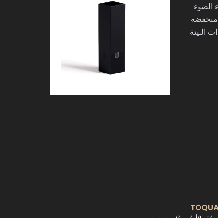
ء الضوء
 منخفضة
ت البيئة