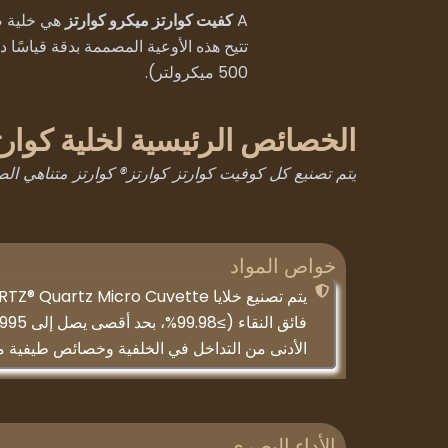
A
كفيت كوارتز ميكرو كوارتز
هي خلية ض
500 ميكرولتر).
الخصائص الرئيسية لخلية كوارت
يتم تصنيع كل كوفيت كوارتز كوارتز® كوارتز متناهي الصغر TOQUARTZ بتفاوت أبعاد ± 0.1 مم، مما يضمن ملاءمة دقيقة للأدوات ال
خواص المواد
الأدنى من التداخل في الخلفية وخصائص طيفية مم
الأداء البصري