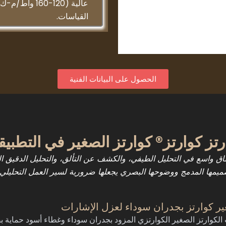
عالية (120-60
القياسات.
الحصول على البيانات الفنية
ز كوارتز® كوارتز الصغير في التطبيقا
ق واسع في التحليل الطيفي، والكشف عن التألق، والتحليل الدقيق ال
تصميمها المدمج ووضوحها البصري يجعلها ضرورية لسير العمل التحليلي 
ر كوارتز بجدران سوداء لعزل الإشارات
الكوارتز الصغير الكوارتزي المزود بجدران سوداء وغطاء أسود حماية ب