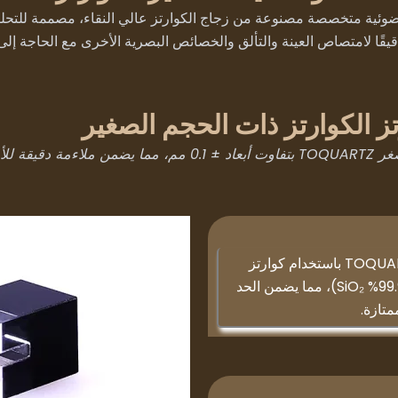
وئية متخصصة مصنوعة من زجاج الكوارتز عالي النقاء، مصممة للتحليل
ز الكوارتز ذات الحجم الصغير
تحليلية.
يتم تصنيع خلايا TOQUARTZ® Quartz Micro Cuvette باستخدام كوارتز
فائق النقاء (≥99.98%، بحد أقصى يصل إلى 99.995% SiO₂)، مما يضمن الحد
تازة.