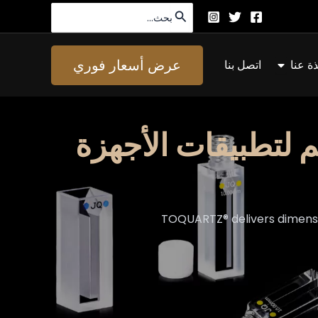
البحث
عن:
افتح About Us
عرض أسعار فوري
ذة عنا
اتصل بنا
 لتطبيقات الأجهزة
TOQUARTZ® delivers dimensio