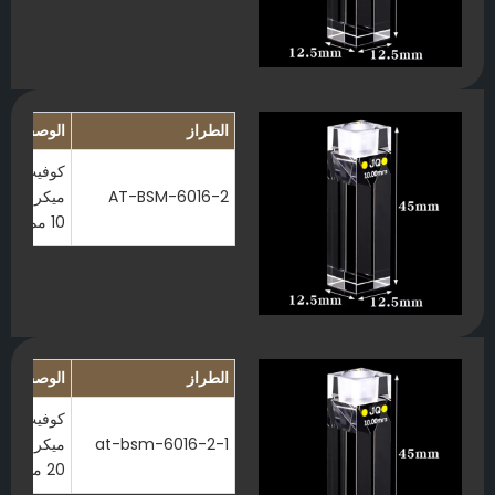
الطراز
الوصف
AT-BSM-6016-2
10 مم
الطراز
الوصف
at-bsm-6016-2-1
20 مم