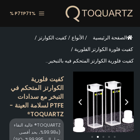
خطي
لى
%P7TP7T %
لمحتوى
الصفحة الرئيسية
/
الأنواع
/
كفيت الكوارتز
/
كفيت فلورة الكوارتز الفلورية
/
كفيت فلورية الكوارتز المتحكم فيه بالتبخير...
كفيت فلورية
الكوارتز المتحكم في
التبخر مع سدادات
PTFE لسلامة العينة -
TOQUARTZ®
TOQUARTZ® عالية النقاء
(≥99.98%، بحد أقصى
يصل إلى 99.995% SiO₂)