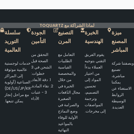
لماذا الشراكة مع TOQUARTZ
ميزة
الخبرة
التصنيع
الجودة
سلسلة
المصنع
الهندسية
المرن
التأمين
التوريد
المباشر
العالمية
يقوم الفريق
التعامل مع
التحقق من
التقني بتوجيه
الطلبيات
الصحة قبل
وبصفتنا شركة
خدمات لوجستية
العملاء بدءاً
القياسية
الشحن في 3
تصنيع
عالمية موثوقة
من اختيار
والمخصصة
خطوات:
مباشرة،
إلى المراكز
المواد إلى
من خلال
1. دقة الأبعاد,
يمكننا
الصناعية (أولوية
تحسين
الخبرة في
2. نقاء المادة,
الاستغناء عن
DE/US/JP/KR)
التصميم،
مجال الدُفعات
3 - عتبات
الروابط
مع مراحل إنجاز
وترجمة
الصغيرة
الأداء
الوسيطة
يمكن تتبعها.
المواصفات
والصرامة في
العديدة.
إلى مخرجات.
وضع النماذج
الأولية للوفاء
بالمواعيد
النهائية