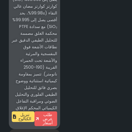
كوارتز كوارتز مضان عالي
النقاء (≥99.98%، بحد
أقصى يصل إلى 99.995%
SiO₂) مع سدادة PTFE
محكمة الغلق مصممة
للتحليل الطيفي الدقيق عبر
نطاقات الأشعة فوق
البنفسجية والمرئية
والأشعة تحت الحمراء
القريبة (190-2500
نانومتر). تتميز بمقاومة
كيميائية استثنائية ووضوح
بصري فائق للتحليل
الطيفي الفلوري والتحليل
الضوئي ومراقبة التفاعل
الكيميائي المحكم الإغلاق.
طلب
تنزيل
عرض
الكتالوج
أسعار