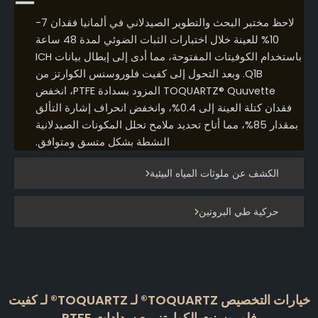
لاحظ مختبر البحث والتطوير الصيدلاني في ألمانيا فقدان 7-
10% للعينة خلال اختبارات الثبات الضوئي لمدة 48 ساعة
باستخدام الكوفيتات المفتوحة، مما أدى إلى إبطال بيانات ICH
Q1B. وبعد التحول إلى كفيت فلوروسنس الكوارتز من
TOQUARTZ® Quuvette المزود بسدادة PTFE، انخفض
فقدان كتلة العينة إلى 0.4%، وانخفض انحراف إشارة التألق
بمقدار 85%، مما أتاح تحديد ملامح تحلل المكونات الصيدلانية
النشطة بشكل متسق ومتوافق.
الكشف عن ملوثات المياه البيئية
حركية طي البروتين
خيارات التخصيص TOQUARTZ® لـ TOQUARTZ® لـ كفيت
فلوروسنت الكوارتز مع سدادات PTFE