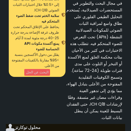
في مجال البحث والتطوير في
إلى <0.5% خلال اختبارات الثبات
المستحضرات الصيدلانية، يُستخدم
الضوئي ICH Q1B.
سلامة الختم تحت ضغط الضوء
التحليل الطيفي الفلوري على
المتحكم فيه
نطاق واسع لمراقبة الثبات
يحافظ على الإغلاق المحكم تحت
الضوئي للمكونات الصيدلانية
ظروف غرفة الإضاءة بدرجة حرارة
النشطة (APIs) تحت التعرض
25-40 درجة مئوية لمدة 3 أيام.
للضوء المتحكم فيه. تتطلب هذه
يمنع أكسدة مكونات API
الحساسة للضوء
الاختبارات في كثير من الأحيان
يقلل من دخول الأكسجين بنسبة
بيئات محكمة الغلق لمنع الأكسدة
>95% مقارنةً بالكفيتات المفتوحة
أو التبخر أو التلوث على مدى
من الأعلى.
فترات طويلة (24-72 ساعة).
البحث عن الحل
وتسمح الكوفيتات التقليدية
المفتوحة من الأعلى بتبادل الهواء،
مما يؤدي إلى تدهور العينة
وقراءات مضان غير متسقة. وفقًا
لإرشادات ICH Q1B، حتى الفقدان
البسيط للعينة يمكن أن يبطل
بيانات الثبات.
محلول توكارتز