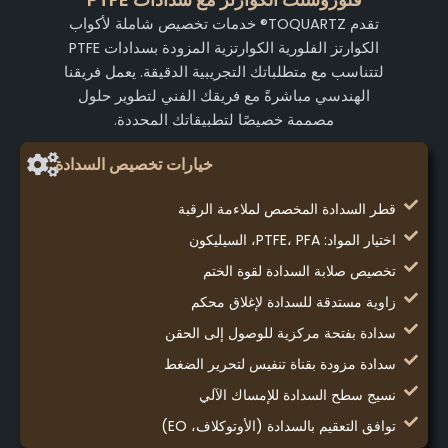
تقدم TOQUARTZ® خدمات تخصيص شاملة لأكواب
الكوارتز الفلورية الكوارتزية المزودة بسدادات PTFE
لتتناسب مع متطلباتك التجريبية الدقيقة. يعمل فريقنا
الهندسي مباشرةً مع فريقك الفني لتطوير حلول
مصممة خصيصًا لتطبيقاتك المحددة.
خيارات تخصيص السدادة
قطر السدادة المخصص لملاءمة الرقبة
اختيار المواد: PTFE، PFA، السيليكون
تخصيص صلابة السدادة لقوة الختم
زاوية مستدقة للسدادة لإغلاق محكم
سدادة بفتحة مركزية للوصول إلى الحقن
سدادة مزودة بقناة تنفيس لتحرير الضغط
نسيج سطح السدادة للإمساك الآلي
توافق التعقيم بالسدادة (الأوتوكلاف، EO)