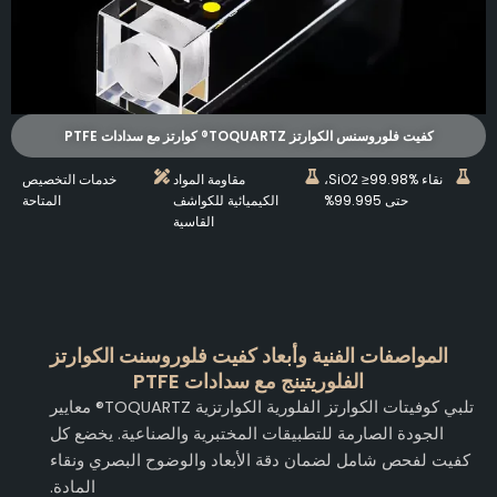
كفيت فلوروسنس الكوارتز TOQUARTZ® كوارتز مع سدادات PTFE
نقاء SiO2 ≥99.98%،
مقاومة المواد
خدمات التخصيص
حتى 99.995%
الكيميائية للكواشف
المتاحة
القاسية
المواصفات الفنية وأبعاد كفيت فلوروسنت الكوارتز
الفلوريتينج مع سدادات PTFE
تلبي كوفيتات الكوارتز الفلورية الكوارتزية TOQUARTZ® معايير
الجودة الصارمة للتطبيقات المختبرية والصناعية. يخضع كل
كفيت لفحص شامل لضمان دقة الأبعاد والوضوح البصري ونقاء
المادة.