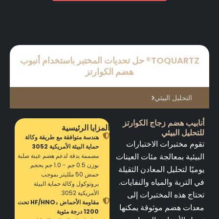
TOQUARTZ® حل تحديات المختبر باستخدام أنبوب
هضم الكوارتز
التحليل البيئي
أنابيب هضم زجاج الكوارتز
المزايا الرئيسية
للتحليل البيئي
هندسة متوافقة مع طريقة وكالة
تقوم مختبرات الاختبارات
حماية البيئة الأمريكية 3052
البيئية بمعالجة مئات العينات
مصممة بدقة لدعم هضم عينة صلبة
بوزن 0.5 جم - 1.0 جم بحجم
يوميًا لتحليل المعادن الثقيلة
حمض 50 ملليتر بموجب
في التربة والمياه والنفايات.
بروتوكول وكالة حماية البيئة
الأمريكية 3052.
تحتاج هذه المختبرات إلى
مقاومة الأحماض HF/HNO₃ تحت
معدات هضم موثوقة يمكنها
1200 درجة مئوية