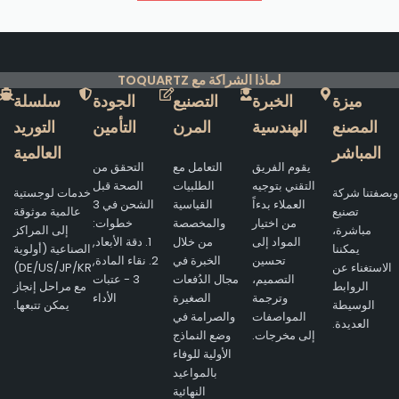
لماذا الشراكة مع TOQUARTZ
ميزة
الخبرة
التصنيع
الجودة
سلسلة
المصنع
الهندسية
المرن
التأمين
التوريد
المباشر
العالمية
يقوم الفريق
التعامل مع
التحقق من
التقني بتوجيه
الطلبيات
الصحة قبل
وبصفتنا شركة
خدمات لوجستية
العملاء بدءاً
القياسية
الشحن في 3
تصنيع
عالمية موثوقة
من اختيار
والمخصصة
خطوات:
مباشرة،
إلى المراكز
المواد إلى
من خلال
1. دقة الأبعاد,
يمكننا
الصناعية (أولوية
تحسين
الخبرة في
2. نقاء المادة,
الاستغناء عن
DE/US/JP/KR)
التصميم،
مجال الدُفعات
3 - عتبات
الروابط
مع مراحل إنجاز
وترجمة
الصغيرة
الأداء
الوسيطة
يمكن تتبعها.
المواصفات
والصرامة في
العديدة.
إلى مخرجات.
وضع النماذج
الأولية للوفاء
بالمواعيد
النهائية