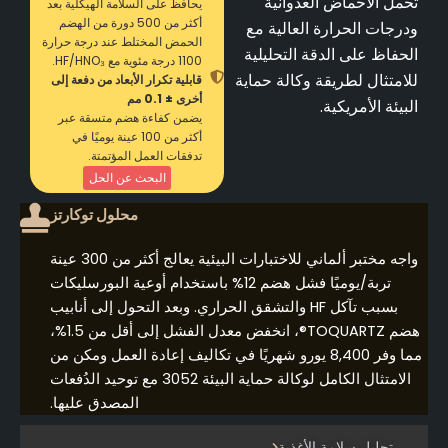
تحمل الأحماض العدوانية
يحافظ على السلامة الهيكلية بعد
أكثر من 500 دورة من الهضم
ودرجات الحرارة العالية مع
الحمض المختلط عند درجة حرارة
الحفاظ على الدقة التحليلية
1100 درجة مئوية مع HF/HNO₃.
للامتثال لطريقة وكالة حماية
قابلية تكرار الأبعاد من دفعة إلى
أخرى ± 0.1 مم
البيئة الأمريكية.
يضمن كفاءة هضم متسقة عبر
أكثر من 100 عينة يوميًا في
تدفقات العمل المؤتمتة.
البحث عن الحل
محلول توكارتز
واجه مختبر ألماني للاختبارات البيئية يعالج أكثر من 300 عينة
تربة/يوميًا فشل هضم 12% باستخدام أوعية البورسليكات
بسبب تآكل HF والتشقق الحراري. وبعد التحول إلى أنابيب
هضم TOQUARTZ®، انخفض معدل الفشل إلى أقل من 1.5%،
مما وفر 8,400 يورو شهريًا في تكاليف إعادة العمل ومكن من
الامتثال الكامل لوكالة حماية البيئة 3052 مع توحيد الدُفعات
المصدق عليها.
تحليل سلامة الأغذية