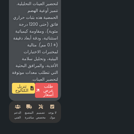
لتحضير العينات التحليلية.
تتميز أوعية الهضم
الحمضية هذه بثبات حراري
فائق (حتى 1200 درجة
مئوية)، ومقاومة كيميائية
استثنائية، ودقة أبعاد دقيقة
(± 0.1 مم). مثالية
لمختبرات الاختبارات
البيئية، وتحليل سلامة
الأغذية، والمرافق البحثية
التي تتطلب معدات موثوقة
لتحضير العينات.
طلب
تنزيل
عرض
الكتالوج
أسعار
لا يوجد
تصميم
المصنع
الدعم
موك
مخصص
مباشرة
الفني