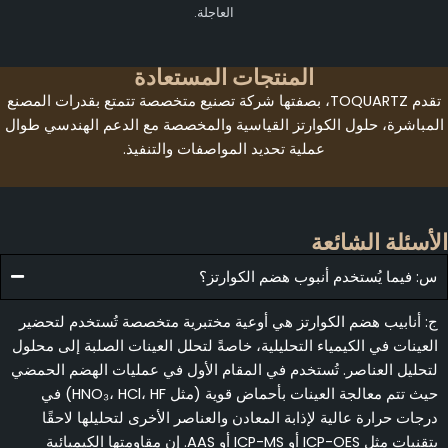
العاجلة.
المنتجات المستعادة
تقدم TOQUARTZ، بصفتها شركة تصنيع متخصصة تتمتع بقدرات المصنع
المباشرة، حلول الكوارتز القياسية والمخصصة مع الدعم الهندسي طوال
عملية تحديد المواصفات والتنفيذ.
لأسئلة الشائعة
س: فيما يُستخدم أنبوب هضم الكوارتز؟
ج: أنابيب هضم الكوارتز هي أوعية مختبرية متخصصة تُستخدم لتحضير
العينات في الكيمياء التحليلية، خاصةً لتحلل العينات الصلبة إلى محلول
لتحليل العناصر. تُستخدم في المقام الأول في عمليات الهضم الحمضي
حيث تتم معالجة العينات بأحماض قوية (مثل HNO₃، HCl، HF) في
درجات حرارة عالية لإذابة المعادن والعناصر الأخرى لتحليلها لاحقًا
بتقنيات مثل ICP-OES أو ICP-MS أو AAS. إن مقاومتها الكيميائية