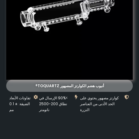
أنبوب هضم الكوارتز المصهور TOQUARTZ®
كوارتز مصهور يحتوي على
>90% الإرسال في
تفاوتات الأبعاد
الحد الأدنى من العناصر
نطاق 200-2500
الضيقة: ± 0.1
النزرة
نانومتر
مم