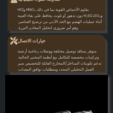
يقاوم الأحماض القوية بما في ذلك HNO₃ وHCl
وH₂SO₄SO₄ دون تدهور أو تلوث. يحافظ على نقاء العينة
أثناء عمليات الهضم مع الحد الأدنى من ترشيح العناصر،
وهو أمر ضروري لتحليل المعادن النزرة.
خيارات الاتصال
متوفر بمنافذ توصيل مختلفة ووصلات زجاجية أرضية
وتركيبات مخصصة للتكامل مع أنظمة المختبر الحالية.
تدعم تكوينات المداخل/المخارج القابلة للتخصيص سير
العمل التحليلي المحدد ومتطلبات توافق المعدات.