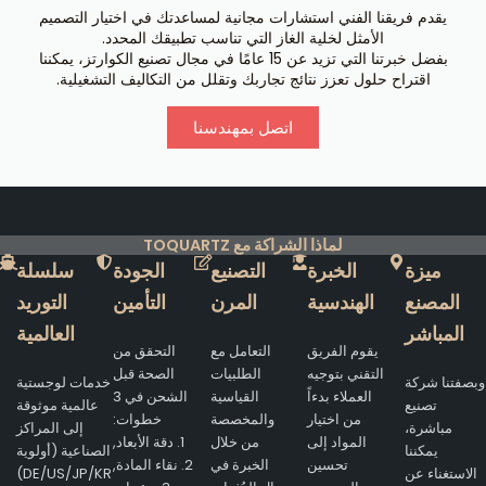
يقدم فريقنا الفني استشارات مجانية لمساعدتك في اختيار التصميم
الأمثل لخلية الغاز التي تناسب تطبيقك المحدد.
بفضل خبرتنا التي تزيد عن 15 عامًا في مجال تصنيع الكوارتز، يمكننا
اقتراح حلول تعزز نتائج تجاربك وتقلل من التكاليف التشغيلية.
اتصل بمهندسنا
لماذا الشراكة مع TOQUARTZ
ميزة
الخبرة
التصنيع
الجودة
سلسلة
المصنع
الهندسية
المرن
التأمين
التوريد
المباشر
العالمية
يقوم الفريق
التعامل مع
التحقق من
التقني بتوجيه
الطلبيات
الصحة قبل
وبصفتنا شركة
خدمات لوجستية
العملاء بدءاً
القياسية
الشحن في 3
تصنيع
عالمية موثوقة
من اختيار
والمخصصة
خطوات:
مباشرة،
إلى المراكز
المواد إلى
من خلال
1. دقة الأبعاد,
يمكننا
الصناعية (أولوية
تحسين
الخبرة في
2. نقاء المادة,
الاستغناء عن
DE/US/JP/KR)