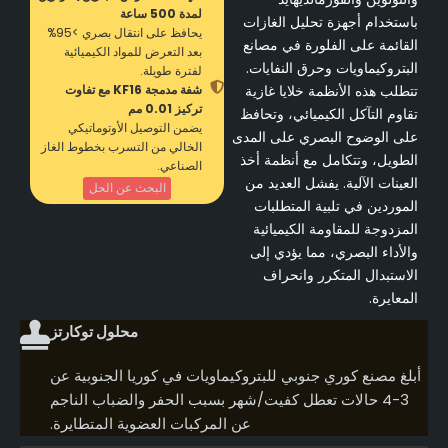
لمدة 500 ساعة
باستخدام أجهزة تحليل الغازات
يحافظ على انتقال بصري >95%
القائمة على الفلورة في مصانع
بعد التعرض للمواد الكيميائية
البتروكيماويات وحرق النفايات.
لفترة طويلة.
تتطلب هذه الأنظمة خلايا غازية
شفة مدمجة KF16 مع تفاوت
تركيز 0.01 مم
تقاوم التآكل الكيميائي، وتحافظ
يضمن التوصيل الأوتوماتيكي
على الوضوح البصري على المدى
الخالي من التسرب بخطوط الغاز
الطويل، وتتكامل مع أنظمة أخذ
الصناعي.
العينات الآلية. يفشل العديد من
البحث عن الحل
الموردين في تلبية المتطلبات
المزدوجة للمقاومة الكيميائية
والأداء البصري، مما يؤدي إلى
الاستبدال المتكرر وانحراف
المعايرة.
محلول توكارتز
أبلغ مصنع كوري جنوبي للبتروكيماويات في كوريا الجنوبية عن
3-4 حالات تعطل كفيت/شهر بسبب الحفر والضباب الناجم
عن المركبات العضوية المتطايرة.