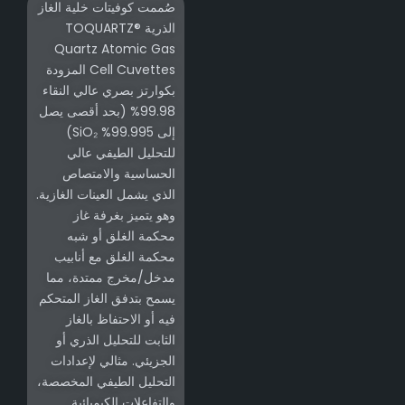
صُممت كوفيتات خلية الغاز
الذرية TOQUARTZ®
Quartz Atomic Gas
Cell Cuvettes المزودة
بكوارتز بصري عالي النقاء
99.98% (بحد أقصى يصل
إلى 99.995% SiO₂)
للتحليل الطيفي عالي
الحساسية والامتصاص
الذي يشمل العينات الغازية.
وهو يتميز بغرفة غاز
محكمة الغلق أو شبه
محكمة الغلق مع أنابيب
مدخل/مخرج ممتدة، مما
يسمح بتدفق الغاز المتحكم
فيه أو الاحتفاظ بالغاز
الثابت للتحليل الذري أو
الجزيئي. مثالي لإعدادات
التحليل الطيفي المخصصة،
والتفاعلات الكيميائية