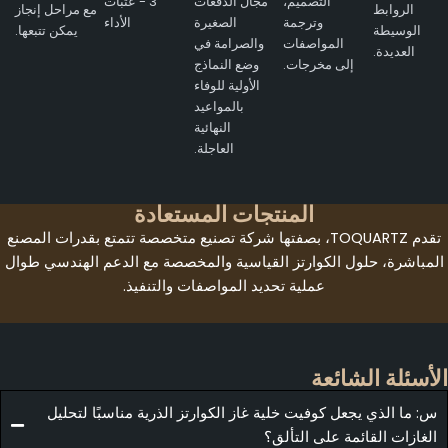
التصميم،
مجال الدُفعات
3 - عتبات
الروابط
مع مراحل إنجاز
وترجمة
الصغيرة
الأداء
الوسيطة
يمكن تتبعها.
المواصفات
والصرامة في
العديدة.
إلى مخرجات.
وضع النماذج
الأولية للوفاء
بالمواعيد
النهائية
العاجلة.
المنتجات المستعادة
تقدم TOQUARTZ، بصفتها شركة تصنيع متخصصة تتمتع بقدرات المصنع
المباشرة، حلول الكوارتز القياسية والمخصصة مع الدعم الهندسي طوال
عملية تحديد المواصفات والتنفيذ.
لأسئلة الشائعة
س: ما الذي يجعل كوفيت خلية غاز الكوارتز الذرية مناسبًا لتحليل
الغازات القائمة على التألق؟