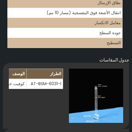
نطاق الإرسال
انتقال الأشعة فوق البنفسجية (مسار 10 مم)
معامل الانكسار
جودة السطح
التسطيح
جدول المقاسات
الطراز
الوصف
AT-BSM-6031-1
كوفيت خلية غاز