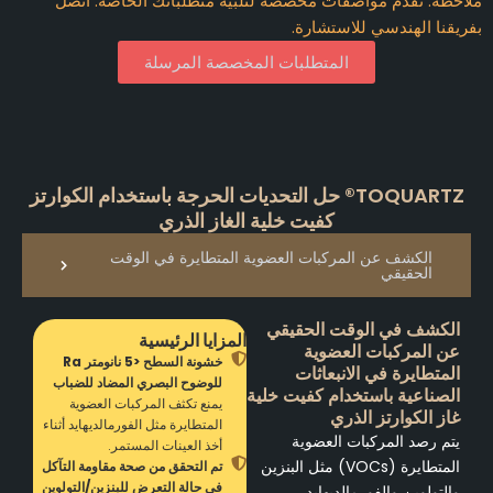
ملاحظة: نقدم مواصفات مخصصة لتلبية متطلباتك الخاصة. اتصل
بفريقنا الهندسي للاستشارة.
المتطلبات المخصصة المرسلة
TOQUARTZ® حل التحديات الحرجة باستخدام الكوارتز
كفيت خلية الغاز الذري
الكشف عن المركبات العضوية المتطايرة في الوقت
الحقيقي
الكشف في الوقت الحقيقي
المزايا الرئيسية
عن المركبات العضوية
خشونة السطح <5 نانومتر Ra
المتطايرة في الانبعاثات
للوضوح البصري المضاد للضباب
الصناعية باستخدام كفيت خلية
يمنع تكثف المركبات العضوية
غاز الكوارتز الذري
المتطايرة مثل الفورمالديهايد أثناء
يتم رصد المركبات العضوية
أخذ العينات المستمر.
المتطايرة (VOCs) مثل البنزين
تم التحقق من صحة مقاومة التآكل
في حالة التعرض للبنزين/التولوين
والتولوين والفورمالديهايد