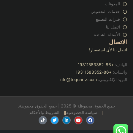
المدونات
خدمات التخصيص
قدرات التصنيع
اتصل بنا
الأسئلة الشائعة
الاتصال
اتصل بنا لأي استفسار!
الهاتف:
+86-19311583352
واتساب:
+86-19311583352
البريد الإلكتروني:
info@toquartz.com
جميع الحقوق محفوظة © 2025 | جميع الحقوق محفوظة.
سياسة الخصوصية
الشروط والأحكام
ف
ي
ل
ت
ت
ي
و
ي
و
ي
س
ت
ن
ي
ك
ب
ي
ك
ت
ت