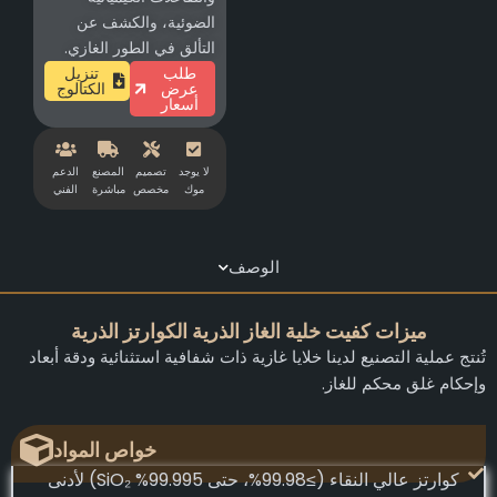
الضوئية، والكشف عن
التألق في الطور الغازي.
طلب
تنزيل
عرض
الكتالوج
أسعار
لا يوجد
تصميم
المصنع
الدعم
موك
مخصص
مباشرة
الفني
الوصف
ميزات كفيت خلية الغاز الذرية الكوارتز الذرية
تُنتج عملية التصنيع لدينا خلايا غازية ذات شفافية استثنائية ودقة أبعاد
وإحكام غلق محكم للغاز.
خواص المواد
كوارتز عالي النقاء (≥99.98%، حتى 99.995% SiO₂) لأدنى