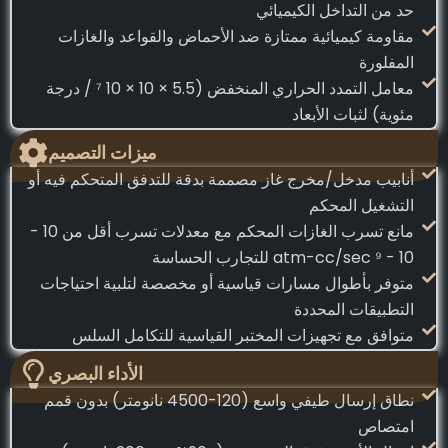
حد من التداخل الكيميائي
مقاومة كيميائية ممتازة ضد الأحماض والقواعد والغازات
المفلورة
معامل التمدد الحراري المنخفض (5.5 × 10 × 10 ⁷ / درجة
مئوية) لثبات الأبعاد
ميزات التصميم
أنابيب مدخل/مخرج غاز مصممة بدقة للتدفق المتحكم فيه أو
التشغيل المحكم
مانع تسرب الغازات المحكم مع معدلات تسرب أقل من 10 -
10 - ⁹ atm-cc/sec للتجارب الحساسة
متوفر بأطوال مسارات قياسية أو مخصصة لتلبية احتياجات
التطبيقات المحددة
متوافق مع تجهيزات المختبر القياسية للتكامل السلس
الأداء البصري
نطاق إرسال طيفي واسع (120-4500 نانومتر) بدون قمم
امتصاص