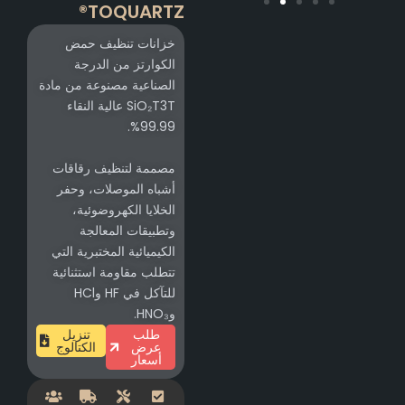
TOQUARTZ®
خزانات تنظيف حمض
الكوارتز من الدرجة
الصناعية مصنوعة من مادة
SiO₂T3T عالية النقاء
99.99%.
مصممة لتنظيف رقاقات
أشباه الموصلات، وحفر
الخلايا الكهروضوئية،
وتطبيقات المعالجة
الكيميائية المختبرية التي
تتطلب مقاومة استثنائية
للتآكل في HF وHCl
وHNO₃.
طلب
تنزيل
عرض
الكتالوج
أسعار