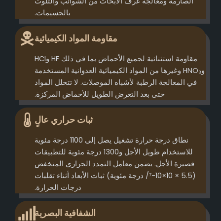
الصارمة ومعالجة غرف الأبحاث من الشوائب والتلوث
بالجسيمات.
مقاومة المواد الكيميائية
مقاومة استثنائية لجميع الأحماض بما في ذلك HF وHCl
وHNO₃ وغيرها من المواد الكيميائية العدوانية المستخدمة
في المعالجة الرطبة لأشباه الموصلات. لا تتحلل المواد
حتى بعد التعرض الطويل للأحماض المركزة.
ثبات حراري عالٍ
نطاق درجة حرارة تشغيل يصل إلى 1100 درجة مئوية
للاستخدام طويل الأجل و1300 درجة مئوية للتطبيقات
قصيرة الأجل. يضمن معامل التمدد الحراري المنخفض
(5.5 × 10×10-⁷/ درجة مئوية) ثبات الأبعاد أثناء تقلبات
درجات الحرارة.
الشفافية البصرية