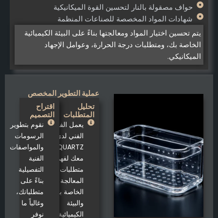
حواف مصقولة بالنار لتحسين القوة الميكانيكية
شهادات المواد المخصصة للصناعات المنظمة
يتم تحسين اختيار المواد ومعالجتها بناءً على البيئة الكيميائية
الخاصة بك، ومتطلبات درجة الحرارة، وعوامل الإجهاد
الميكانيكي.
عملية التطوير المخصص
تحليل
اقتراح
المتطلبات
التصميم
يعمل الفريق
نقوم بتطوير
الفني لدى
الرسومات
TOQUARTZ
والمواصفات
معك لفهم
الفنية
متطلبات
التفصيلية
المعالجة
بناءً على
الخاصة بك،
متطلباتك،
والبيئة
وغالباً ما
الكيميائية،
نوفر