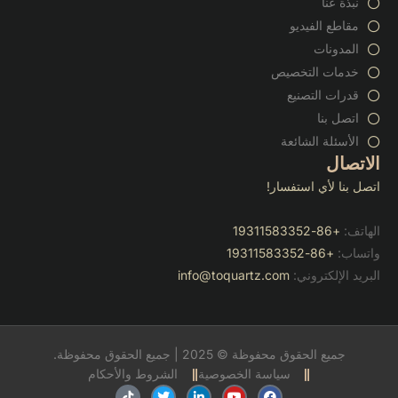
نبذة عنا
مقاطع الفيديو
المدونات
خدمات التخصيص
قدرات التصنيع
اتصل بنا
الأسئلة الشائعة
الاتصال
اتصل بنا لأي استفسار!
الهاتف:
+86-19311583352
واتساب:
+86-19311583352
البريد الإلكتروني:
info@toquartz.com
جميع الحقوق محفوظة © 2025 | جميع الحقوق محفوظة.
سياسة الخصوصية
الشروط والأحكام
ف
ي
ل
ت
ت