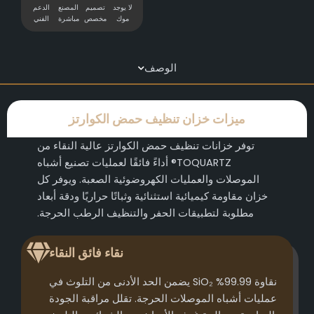
لا يوجد
تصميم
المصنع
الدعم
موك
مخصص
مباشرة
الفني
الوصف
ميزات خزان تنظيف حمض الكوارتز
توفر خزانات تنظيف حمض الكوارتز عالية النقاء من
TOQUARTZ® أداءً فائقًا لعمليات تصنيع أشباه
الموصلات والعمليات الكهروضوئية الصعبة. ويوفر كل
خزان مقاومة كيميائية استثنائية وثباتًا حراريًا ودقة أبعاد
مطلوبة لتطبيقات الحفر والتنظيف الرطب الحرجة.
نقاء فائق النقاء
نقاوة 99.99% SiO₂ يضمن الحد الأدنى من التلوث في
عمليات أشباه الموصلات الحرجة. تقلل مراقبة الجودة