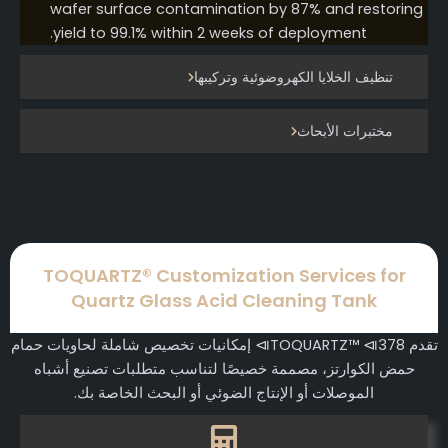
wafer surface contamination by 87% and restoring
yield to 99.1% within 2 weeks of deployment.
تنظيف الخلايا الكهروضوئية وتركيبها
مختبرات الأبحاث
TOQUARTZ® Customization Services for
Quartz Glass Acid Cleaning Tank
تقدم TOQUARTZ™ ⧏378⧐ إمكانيات تخصيص شاملة لحاويات حمام
حمض الكوارتز، مصممة خصيصًا لتناسب متطلبات تصنيع أشباه
الموصلات أو الإنتاج الضوئي أو البحث الخاصة بك.