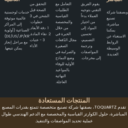
يقوم الفريق
التعامل مع
التحقق من
التقني بتوجيه
الطلبيات
الصحة قبل
وبصفتنا شركة
خدمات لوجستية
العملاء بدءاً
القياسية
الشحن في 3
تصنيع
عالمية موثوقة
من اختيار
والمخصصة
خطوات:
مباشرة،
إلى المراكز
المواد إلى
من خلال
1. دقة الأبعاد,
يمكننا
الصناعية (أولوية
تحسين
الخبرة في
2. نقاء المادة,
الاستغناء عن
DE/US/JP/KR)
التصميم،
مجال الدُفعات
3 - عتبات
الروابط
مع مراحل إنجاز
وترجمة
الصغيرة
الأداء
الوسيطة
يمكن تتبعها.
المواصفات
والصرامة في
العديدة.
إلى مخرجات.
وضع النماذج
الأولية للوفاء
بالمواعيد
النهائية
العاجلة.
المنتجات المستعادة
تقدم TOQUARTZ، بصفتها شركة تصنيع متخصصة تتمتع بقدرات المصنع
المباشرة، حلول الكوارتز القياسية والمخصصة مع الدعم الهندسي طوال
عملية تحديد المواصفات والتنفيذ.