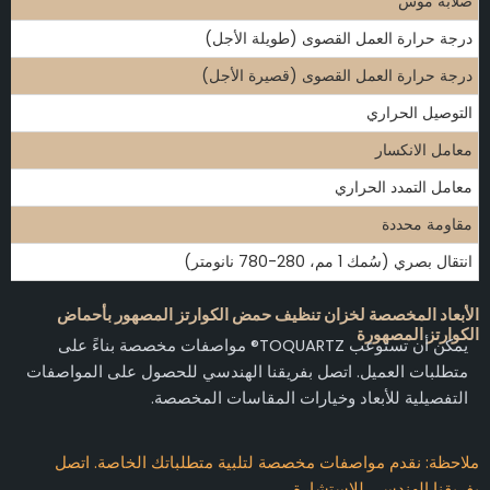
صلابة موس
درجة حرارة العمل القصوى (طويلة الأجل)
درجة حرارة العمل القصوى (قصيرة الأجل)
التوصيل الحراري
معامل الانكسار
معامل التمدد الحراري
مقاومة محددة
انتقال بصري (سُمك 1 مم، 280-780 نانومتر)
الأبعاد المخصصة لخزان تنظيف حمض الكوارتز المصهور بأحماض
الكوارتز المصهورة
يمكن أن تستوعب TOQUARTZ® مواصفات مخصصة بناءً على
متطلبات العميل. اتصل بفريقنا الهندسي للحصول على المواصفات
التفصيلية للأبعاد وخيارات المقاسات المخصصة.
ملاحظة: نقدم مواصفات مخصصة لتلبية متطلباتك الخاصة. اتصل
بفريقنا الهندسي للاستشارة.