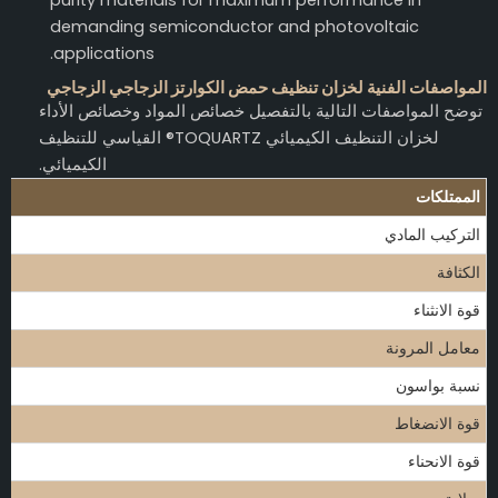
purity materials for maximum performance in
demanding semiconductor and photovoltaic
applications.
المواصفات الفنية لخزان تنظيف حمض الكوارتز الزجاجي الزجاجي
توضح المواصفات التالية بالتفصيل خصائص المواد وخصائص الأداء
لخزان التنظيف الكيميائي TOQUARTZ® القياسي للتنظيف
الكيميائي.
الممتلكات
التركيب المادي
الكثافة
قوة الانثناء
معامل المرونة
نسبة بواسون
قوة الانضغاط
قوة الانحناء