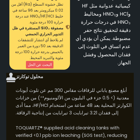
تظل خشونة السطح (Ra) أقل من
كيميائية عدوانية مثل HF
0.02 ميكرومتر بعد 96 ساعة في
وHCl وHNO₃ ومخاليط
خليط HNO₃/HF/HCl عند درجة
HNO₃ في درجات حرارة
حرارة 100 درجة مئوية.
مصفوفة SiO₂ المستقرة في ظل
دقيقة لتحقيق نتائج حفر
التدوير الحراري الحمضي
مضبوطة. يمكن أن يؤدي أي
لم يلاحظ أي انتشار للتشققات
عدم اتساق في التلوث إلى
الدقيقة بعد 50 دورة من الغمر
بالحمض بدرجة حرارة 100 درجة
فقدان المحصول وفشل
مئوية والتبريد المحيط.
الجهاز.
البحث عن الحل
محلول توكارتز
أبلغ مصنع ياباني للرقاقات مقاس 300 مم عن تلوث أيونات
معدنية (> 0.5 جزء في البليون من الألومنيوم³⁺) من خزانات
الكوارتز المحلية بعد 48 ساعة من استخدام HF/HCl، مما أدى
إلى فقدان 3.21 تيرابايت 3 تيرابايت من إنتاجية الرقاقة.
TOQUARTZ® supplied acid cleaning tanks with
verified <0.1 ppb ion leaching (SGS test), reducing