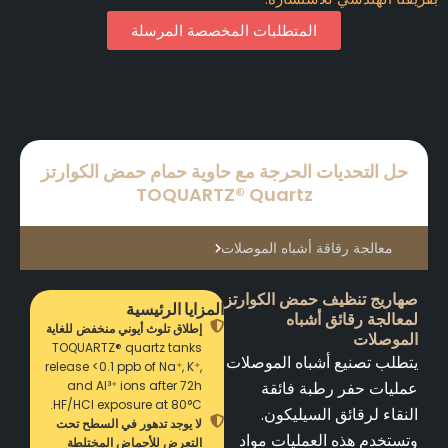
المتطلبات المخصصة المرسلة
حل التحديات الحرجة مع حاوية حمام حمض الكوارتز
TOQUARTZ® Quartz
معالجة رقاقة أشباه الموصلات
صهاريج تنظيف حمض الكوارتز
المزايا الرئيسية
لمعالجة رقائق أشباه
إطلاق تلوث أيوني منخفض للغاية
الموصلات
TOQUARTZ® quartz tanks
يتطلب تصنيع أشباه الموصلات
release <0.1 ppb of Na⁺, K⁺,
عمليات حفر رطبة فائقة
and Al³⁺ ions after 72h
HF/HCl exposure at 80°C.
النقاء لرقائق السيليكون.
لا يوجد تدهور في السطح تحت
وتستخدم هذه العمليات مواد
التعرض للأحماض المختلطة