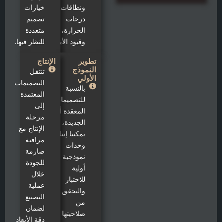
ونطاقات
خيارات
درجات
تصميم
الحرارة،
متعددة
وقيود الأبعاد.
للنظر فيها.
تطوير
الإنتاج
النموذج
تنتقل
الأولي
التصميمات
بالنسبة
المعتمدة
للتصميمات
إلى
المعقدة أو
مرحلة
الجديدة،
الإنتاج مع
يمكننا إنتاج
مراقبة
وحدات
صارمة
نموذجية
للجودة
أولية
خلال
للاختبار
عملية
والتحقق
التصنيع
من
لضمان
صلاحيتها
دقة الأبعاد