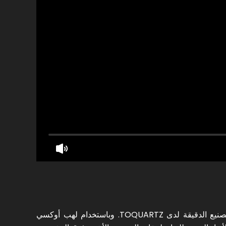
شاهد عملية اللحام باللهب في درجات الحرارة العالية لأنابيب الكوارتز الأسطوانية الشفافة المنصهرة المنصهرة في ورشة التصنيع الدقيقة لدى TOQUARTZ. وباستخدام لهب أوكسي