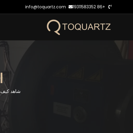
خطي
info@toquartz.com
+86 19311583352
لى
لمحتوى
ا
شاهد كيف ن