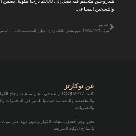
هيدروجين متحكم فيه يصل إلى
والتسخين الصناعي.
السابق
السابق
شركة TOQUARTZ تقوم بشحن طلبات زجاج الكوارتز المخصصة عالمياً 丨 المصنع مباشرة
عن توكارتز
كانت TOQUARTZ رائدة في مجال منتجات زجاج الك
والمخصصة والمصممة هندسيًا للتميز في المختبرات وال
والبصريات.
نحن نوفر أفضل منتجات الكوارتز دون قيود على موك مع
بالنماذج الأولية السريعة.