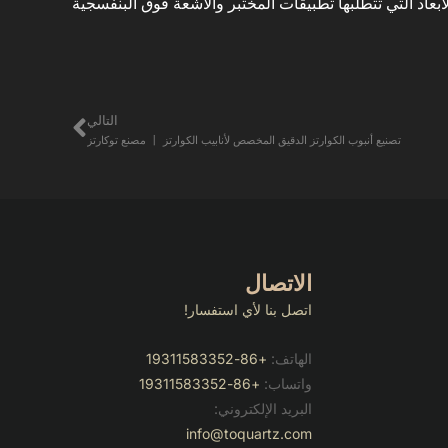
تًا شديدًا في الأبعاد التي تتطلبها تطبيقات المختبر والأشعة فوق البنفسجية
التالي
التالي
تصنيع أنبوب الكوارتز الدقيق المخصص لأنابيب الكوارتز 丨 مصنع توكارتز
الاتصال
اتصل بنا لأي استفسار!
الهاتف:
+86-19311583352
واتساب:
+86-19311583352
البريد الإلكتروني:
info@toquartz.com