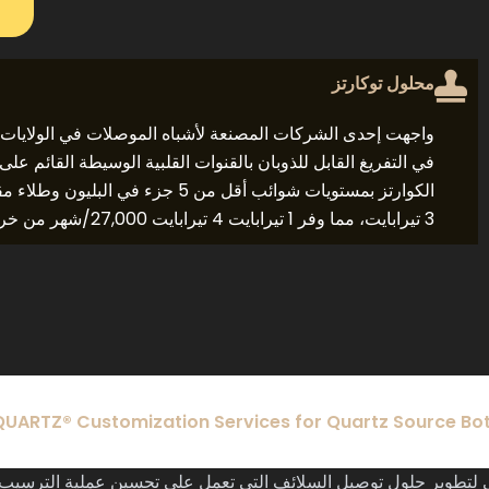
محلول توكارتز
3 تيرابايت، مما وفر 1 تيرابايت 4 تيرابايت 27,000/شهر من خردة الرقائق.
UARTZ® Customization Services for Quartz Source Bot
ي لتطوير حلول توصيل السلائف التي تعمل على تحسين عملية الترسيب 