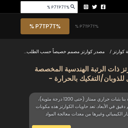
البحث
عن:
%P7TP7T %
%P7TP7T %
 كوارتز
/
مصدر كوارتز مصمم خصيصاً حسب الطلب...
ز ذات الرتبة الهندسية المخصصة
 للذوبان/التفكيك بالحرارة -
تتميز زجاجات السلائف الخاصة بنا بثبات حراري ممتاز (حتى 1200 درجة مئوية)،
 دقيق في الأبعاد. تعد حاويات الكوارتز هذه مكونات
 الكيميائي وغيرها من معدات معالجة المواد