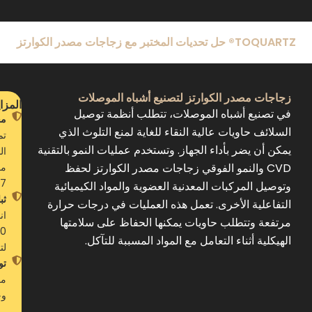
TOQUARTZ® حل تحديات المختبر مع زجاجات مصدر الكوارتز
زجاجات مصدر الكوارتز لتصنيع أشباه الموصلات
المزاي
في تصنيع أشباه الموصلات، تتطلب أنظمة توصيل
مح
السلائف حاويات عالية النقاء للغاية لمنع التلوث الذي
يمكن أن يضر بأداء الجهاز. وتستخدم عمليات النمو بالتقنية
ال
CVD والنمو الفوقي زجاجات مصدر الكوارتز لحفظ
مم
7 نانومتر.
وتوصيل المركبات المعدنية العضوية والمواد الكيميائية
ثب
التفاعلية الأخرى. تعمل هذه العمليات في درجات حرارة
مرتفعة وتتطلب حاويات يمكنها الحفاظ على سلامتها
الهيكلية أثناء التعامل مع المواد المسببة للتآكل.
لت
تو
وج