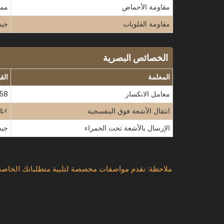
مقاومة الأحماض
ممتاز (باستث
مقاومة القلويات
جيد تحت 600 درجة مئ
الخصائص البصرية
المعلمة
الق
معامل الانكسار
1.458 (عند 589.3 نانومتر) - يتيح
انتقال الأشعة فوق البنفسجية
>80% (200-2000 نانومتر) - يدعم الفحص البصري وتشخيص العمليات القائمة على الأشعة فوق البنفسجية
الإرسال بالأشعة تحت الحمراء
جيد حتى 3.5 ميكرومتر - يس
ملاحظة: نقدم مواصفات مخصصة لتلبية متطلباتك الخاصة.