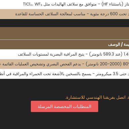
ناء HF) - متوافق مع سلائف الهاليدات مثل TiCl₄، WF₆
وية - مناسب لمعالجة السلائف الحساسة للقاعدة
يمة / الوصف
 المراقبة البصرية لمستويات السلائف
مح بالتسخين بالأشعة تحت الحمراء والمراقبة في أنظمة MOCVD
 اتصل بفريقنا الهندسي للاستشارة.
المتطلبات المخصصة المرسلة