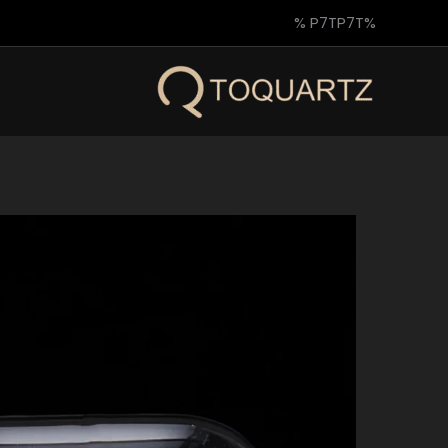
خطي
%P7TP7T %
لى
لمحتوى