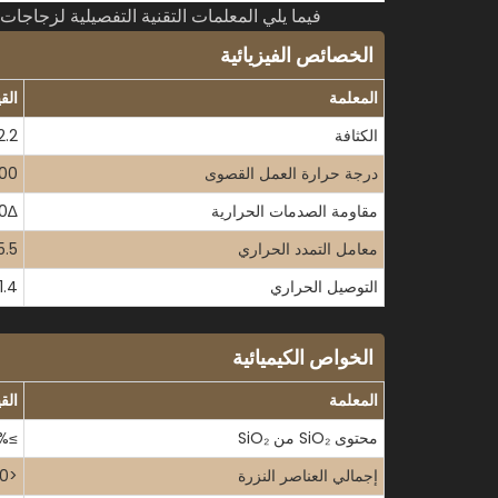
فيما يلي المعلمات التقنية التفصيلية لزجاجات 
الخصائص الفيزيائية
المعلمة
الق
الكثافة
2.2 جم/سم مكعب - يضمن الثبات الميكانيكي تحت التفريغ والدور
درجة حرارة العمل القصوى
1200 درجة مئوية - مناسبة لتبخير السلائف ذات درجة الحرارة
مقاومة الصدمات الحرارية
∆T ≥ 900 درجة مئوية - يتحمل التسخين/التبريد السريع في الدورات النبضية للتجريد المستطيل
معامل التمدد الحراري
5.5 × 10 × 10 ⁷ / درجة مئوية (20-800 درجة مئوية) - يقلل من الإجهاد أثناء ا
التوصيل الحراري
1.4 واط/م كلفن (عند 20 درجة مئوية) - يدعم التوزيع الحراري المنتظم في مناطق الس
الخواص الكيميائية
المعلمة
الق
محتوى SiO₂ من SiO₂
≥99.991.99% - يمنع التلوث المعدني في عمليات أشباه الموصلات دون 10 نانومتر
إجمالي العناصر النزرة
<10 جزء في المليون - تم التحقق من ذلك بواسطة GDMS لبيئات الترسيب فائقة النظافة