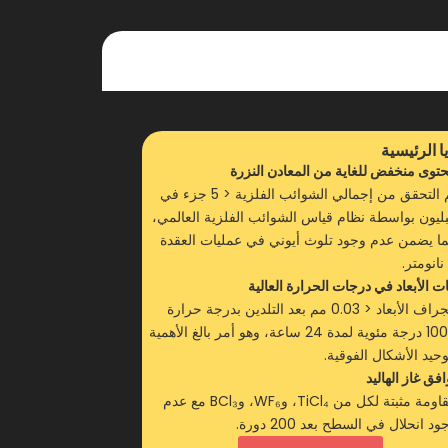
ا الرئيسية
توى منخفض للغاية من المعادن النزرة
تم التحقق من إجمالي الشوائب الفلزية < 5 جزء في
بليون بواسطة نظام قياس الشوائب الفلزية العالمي،
ا يضمن عدم وجود تلوث أيوني في عمليات العقدة
ات الأبعاد في درجات الحرارة العالية
انجراف الأبعاد < 0.03 مم بعد التلدين بدرجة حرارة
1000 درجة مئوية لمدة 24 ساعة، وهو أمر بالغ الأهمية
وحيد الأشكال الفوقية.
افق غاز الهاليد
مقاومة مثبتة لكل من TiCl₄، وWF₆، وBCl₃ مع عدم
ود انحلال في السطح بعد 200 دورة.