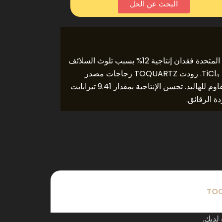
البحث عن الحل
واجهت إحدى الشركات المصنعة لأشباه الموصلات في الولايات المتحدة فقدان إنتاجية 12% بسبب تلوث السلائف
في التفريغ القابل للذوبان بالقنوات القلبية الوسيطة القائم على TiCl₄. زودت TOQUARTZ زجاجات مصدر
الكوارتز بمستويات شوائب أقل من 5 جزء في البليون وطلاء مقاوم للهاليد. تحسن الإنتاجية بمقدار 9.41 تيرابايت
TOQ
لديك.