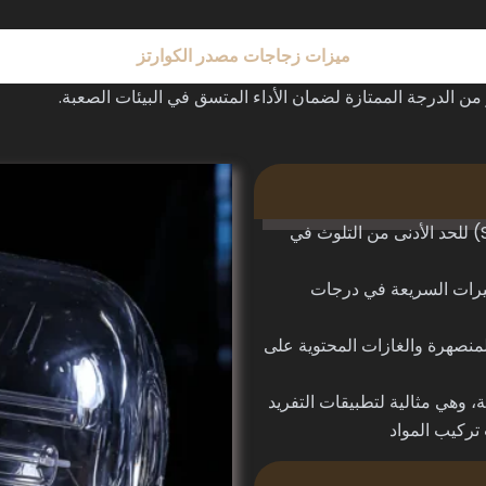
ميزات زجاجات مصدر الكوارتز
 من الدرجة الممتازة لضمان الأداء المتسق في البيئات الصعبة.
مادة كوارتز عالية النقاء (تصل إلى 99.995% SiO₂) للحد الأدنى من التلوث في
غيرات السريعة في درجات
المنصهرة والغازات المحتوية على
ية تصل إلى 1200 درجة مئوية، وهي مثالية لتطبيقات التفريد
 تركيب المواد