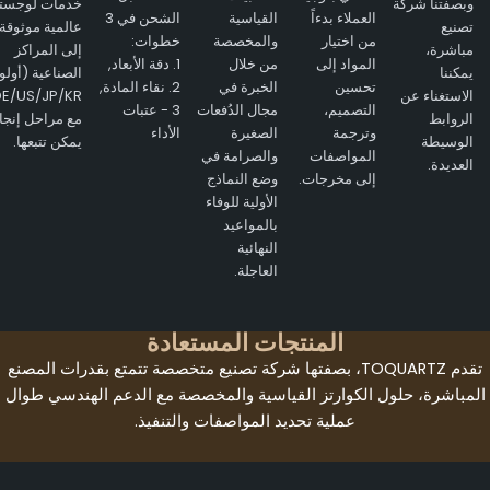
وبصفتنا شركة
خدمات لوجستية
العملاء بدءاً
القياسية
الشحن في 3
تصنيع
عالمية موثوقة
من اختيار
والمخصصة
خطوات:
مباشرة،
إلى المراكز
المواد إلى
من خلال
1. دقة الأبعاد,
يمكننا
الصناعية (أولوية
تحسين
الخبرة في
2. نقاء المادة,
الاستغناء عن
E/US/JP/KR)
التصميم،
مجال الدُفعات
3 - عتبات
الروابط
مع مراحل إنجاز
وترجمة
الصغيرة
الأداء
الوسيطة
يمكن تتبعها.
المواصفات
والصرامة في
العديدة.
إلى مخرجات.
وضع النماذج
الأولية للوفاء
بالمواعيد
النهائية
العاجلة.
المنتجات المستعادة
تقدم TOQUARTZ، بصفتها شركة تصنيع متخصصة تتمتع بقدرات المصنع
مباشرة، حلول الكوارتز القياسية والمخصصة مع الدعم الهندسي طوال
عملية تحديد المواصفات والتنفيذ.