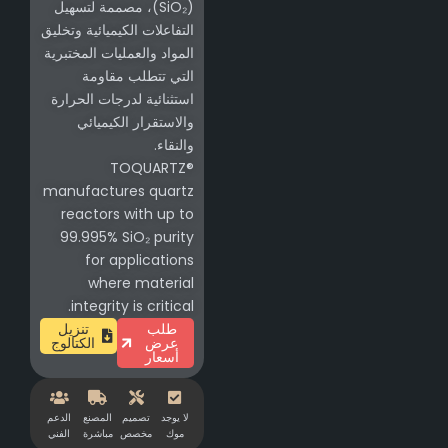
(SiO₂)، مصممة لتسهيل
التفاعلات الكيميائية وتخليق
المواد والعمليات المختبرية
التي تتطلب مقاومة
استثنائية لدرجات الحرارة
والاستقرار الكيميائي
والنقاء.
TOQUARTZ®
manufactures quartz
reactors with up to
99.995% SiO₂ purity
for applications
where material
integrity is critical.
طلب
تنزيل
عرض
الكتالوج
أسعار
لا يوجد
تصميم
المصنع
الدعم
موك
مخصص
مباشرة
الفني