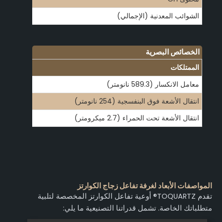
الشوائب المعدنية (الإجمالي)
≤50 جزء في المليون
الخصائص البصرية
الممتلكات
القيمة
معامل الانكسار (589.3 نانومتر)
1.4585
انتقال الأشعة فوق البنفسجية (254 نانومتر)
≥80% (سمك 2 مم)
انتقال الأشعة تحت الحمراء (2.7 ميكرومتر)
≥85% (سمك 2 مم)
المواصفات الأبعاد لغرفة تفاعل زجاج الكوارتز
تقدم TOQUARTZ® أوعية تفاعل الكوارتز المخصصة لتلبية
متطلباتك الخاصة. تشمل قدراتنا التصنيعية ما يلي: