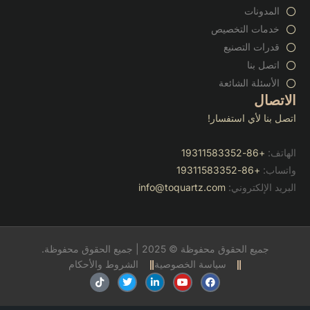
المدونات
خدمات التخصيص
قدرات التصنيع
اتصل بنا
الأسئلة الشائعة
الاتصال
اتصل بنا لأي استفسار!
الهاتف:
+86-19311583352
واتساب:
+86-19311583352
البريد الإلكتروني:
info@toquartz.com
جميع الحقوق محفوظة © 2025 | جميع الحقوق محفوظة.
سياسة الخصوصية
الشروط والأحكام
ف
ي
ل
ت
ت
ي
و
ي
و
ي
س
ت
ن
ي
ك
ب
ي
ك
ت
ت