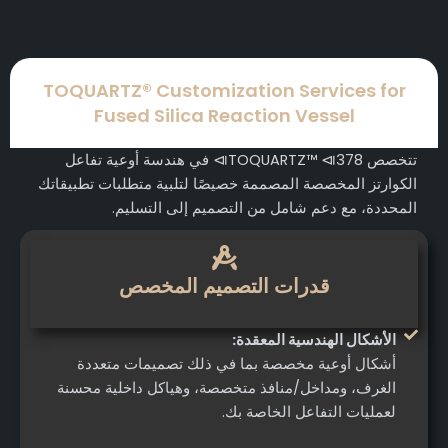
TOQUARTZ® Customization Services for
Fused Silica Reaction Vessel
تتخصص TOQUARTZ™ ⧏378⧐ في هندسة أوعية تفاعل
الكوارتز المخصصة المصممة خصيصًا لتلبية متطلبات تطبيقاتك
المحددة، مع دعم شامل من التصميم إلى التسليم.
قدرات التصميم المخصص
الأشكال الهندسية المعقدة:
أشكال أوعية مخصصة بما في ذلك تصميمات متعددة
الغرف، ومداخل/منافذ متخصصة، وهياكل داخلية محسنة
لعمليات التفاعل الخاصة بك.