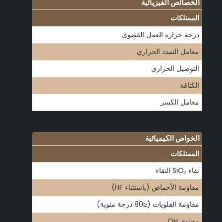
الخصائص الفيزيائية
الممتلكات
القيمة
درجة حرارة العمل القصوى
1600°C
معامل التمدد الحراري
0.5 × 10-⁶/K
التوصيل الحراري
120-160 واط/م - كلفن
الكثافة
2.2 جم/سم مكعب
معامل الكسر
≥350 ميجا باسكال
الخواص الكيميائية
الممتلكات
القيمة
نقاء SiO₂ النقاء
99.995%
مقاومة الأحماض (باستثناء HF)
ممتاز
مقاومة القلويات (≤80 درجة مئوية)
جيد جداً
محتوى OH
≤20 جزء في المليون