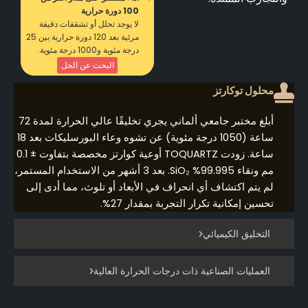
100 دورة حرارية
لا يوجد تحلل أو تشققات دقيقة
مرئية بعد 120 دورة حرارية بين 25
درجة مئوية و1000 درجة مئوية.
البحث عن الحل
محلول توكارتز
أبلغ مختبر جامعي ألماني يجري تخليقًا عالي الحرارة لمدة 72
ساعة (1050 درجة مئوية) عن تشوه وعاء البورسليكات بعد 18
ساعة. زودت TOQUARTZ أوعية كوارتز مخصصة بتفاوت ± 0.1
مم ونقاء 99.995% SiO₂. بعد 3 أشهر من الاستخدام المستمر،
لم يتم اكتشاف أي انحراف في الأبعاد أو تلوث، مما أدى إلى
تحسين إمكانية تكرار التجربة بمقدار 27%.
التخليق الكيميائي
العمليات الصناعية ذات درجات الحرارة العالية