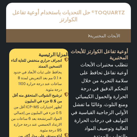
TOQUARTZ® حل التحديات باستخدام أوعية تفاعل
الكوارتز
الأبحاث المختبرية
أوعية تفاعل الكوارتز للأبحاث
المزايا الرئيسية
المختبرية
انجراف حراري منخفض للغاية أثناء
تتطلب مختبرات الأبحاث
التسخين الممتد
أوعية تفاعل تحافظ على
يحافظ على ثبات الأبعاد في حدود
± 0.1 مم بعد التعريض لمدة 8
سلامة التجربة من خلال
ساعات عند درجة حرارة 1100
التحكم الدقيق في درجة
درجة مئوية.
ترشيح الشوائب المتحقق منه أقل
الحرارة والخمول الكيميائي
من 0.5 جزء في المليون
ومنع التلوث. وغالبًا ما تفشل
تُظهر اختبارات ICP-MS أقل من
الأواني الزجاجية القياسية في
0.5 جزء في المليون من إجمالي
المواد المرتشحة بعد 6 ساعات من
التوليف في درجات الحرارة
الارتداد الحمضي عند درجة حرارة
العالية وتوصيف المواد
95 درجة مئوية.
والتجارب الممتدة.
أداء مستقر على مدار أكثر من