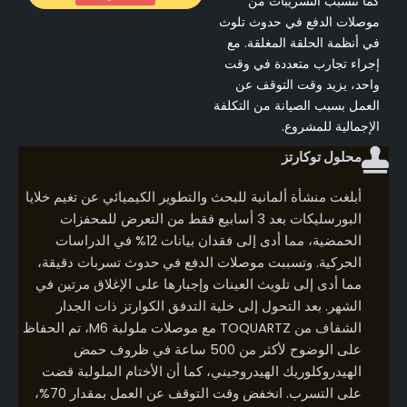
كما تتسبب التسريبات من
موصلات الدفع في حدوث تلوث
في أنظمة الحلقة المغلقة. مع
إجراء تجارب متعددة في وقت
واحد، يزيد وقت التوقف عن
العمل بسبب الصيانة من التكلفة
الإجمالية للمشروع.
محلول توكارتز
أبلغت منشأة ألمانية للبحث والتطوير الكيميائي عن تغيم خلايا
البورسليكات بعد 3 أسابيع فقط من التعرض للمحفزات
الحمضية، مما أدى إلى فقدان بيانات 12% في الدراسات
الحركية. وتسببت موصلات الدفع في حدوث تسربات دقيقة،
مما أدى إلى تلويث العينات وإجبارها على الإغلاق مرتين في
الشهر. بعد التحول إلى خلية التدفق الكوارتز ذات الجدار
الشفاف من TOQUARTZ مع موصلات ملولبة M6، تم الحفاظ
على الوضوح لأكثر من 500 ساعة في ظروف حمض
الهيدروكلوريك الهيدروجيني، كما أن الأختام الملولبة قضت
على التسرب. انخفض وقت التوقف عن العمل بمقدار 70%،