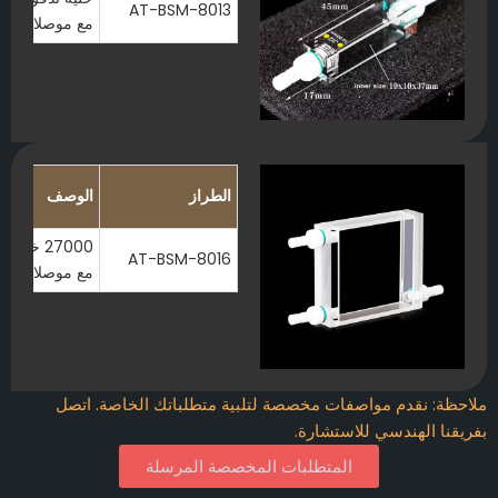
AT-BSM-8013
مع موصلات ملولبة 
الطراز
الوصف
AT-BSM-8016
مع موصلات ملولبة 
لاحظة: نقدم مواصفات مخصصة لتلبية متطلباتك الخاصة. اتصل
فريقنا الهندسي للاستشارة.
المتطلبات المخصصة المرسلة