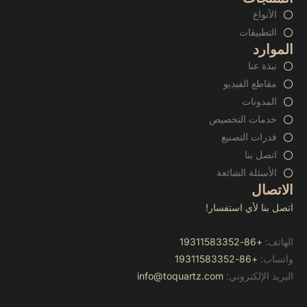
الأنواع
التطبيقات
الموارد
نبذة عنا
مقاطع الفيديو
المدونات
خدمات التخصيص
قدرات التصنيع
اتصل بنا
الأسئلة الشائعة
الاتصال
اتصل بنا لأي استفسار!
الهاتف:
+86-19311583352
واتساب:
+86-19311583352
البريد الإلكتروني:
info@toquartz.com