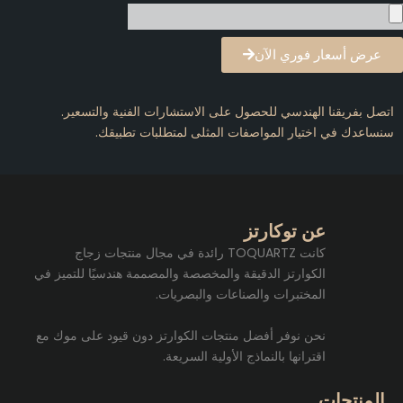
عرض أسعار فوري الآن
تصل بفريقنا الهندسي للحصول على الاستشارات الفنية والتسعير.
نساعدك في اختيار المواصفات المثلى لمتطلبات تطبيقك.
عن توكارتز
كانت TOQUARTZ رائدة في مجال منتجات زجاج
الكوارتز الدقيقة والمخصصة والمصممة هندسيًا للتميز في
المختبرات والصناعات والبصريات.
نحن نوفر أفضل منتجات الكوارتز دون قيود على موك مع
اقترانها بالنماذج الأولية السريعة.
المنتجات