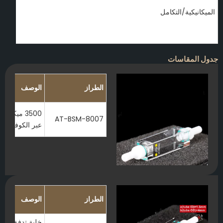
الميكانيكية/التكامل
دول المقاسات
الطراز
الوصف
3500 ميكرول
AT-BSM-8007
عبر الكوفيت مع م
الطراز
الوصف