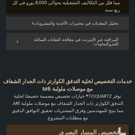
مما قلل من التكاليف التشغيلية بحوالي 8,000 يورو في كل
ربع سنة.
تحليل المغذيات في مختبرات الأغذية والمشروبات
المراقبة عبر الإنترنت في معالجة النفايات السائلة
للبتروكيماويات
دمات التخصيص لخلية التدفق الكوارتز ذات الجدار الشفاف
مع موصلات ملولبة M6
توفر TOQUARTZ® خيارات تخصيص مصممة خصيصًا لخلية
التدفق الكوارتز ذات الجدار الشفاف مع موصلات ملولبة M6،
مما يتيح للمهندسين وفرق المشتريات تحقيق التوافق الدقيق
مع متطلبات المشروع.
تخصيص المسار البصري