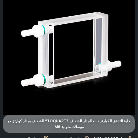
خلية التدفق الكوارتز ذات الجدار الشفاف TOQUARTZ® الشفاف بجدار كوارتز مع
موصلات ملولبة M6