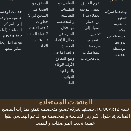
يقوم الفريق
التعامل مع
التحقق من
التقني بتوجيه
الطلبيات
الصحة قبل
وبصفتنا شركة
خدمات لوجستية
العملاء بدءاً
القياسية
الشحن في 3
تصنيع
عالمية موثوقة
من اختيار
والمخصصة
خطوات:
مباشرة،
إلى المراكز
المواد إلى
من خلال
1. دقة الأبعاد,
يمكننا
الصناعية (أولوية
تحسين
الخبرة في
2. نقاء المادة,
الاستغناء عن
E/US/JP/KR)
التصميم،
مجال الدُفعات
3 - عتبات
الروابط
مع مراحل إنجاز
وترجمة
الصغيرة
الأداء
الوسيطة
يمكن تتبعها.
المواصفات
والصرامة في
العديدة.
إلى مخرجات.
وضع النماذج
الأولية للوفاء
بالمواعيد
النهائية
العاجلة.
المنتجات المستعادة
تقدم TOQUARTZ، بصفتها شركة تصنيع متخصصة تتمتع بقدرات المصنع
مباشرة، حلول الكوارتز القياسية والمخصصة مع الدعم الهندسي طوال
عملية تحديد المواصفات والتنفيذ.