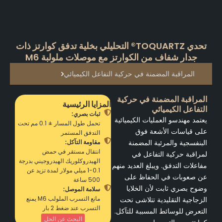
تحدي TOQUARTZ® التحليلي بخلية تدفق كوارتز ذات
جدار شفاف من الكوارتز مع موصلات ملولبة M6
المراقبة المضمنة في حركية التفاعل الكيميائي
المراقبة المضمنة في حركية
المزايا الرئيسية
التفاعل الكيميائي
ثبات بصري:
يعتمد مهندسو العمليات الكيميائية
تحمل طول المسار ± 0.1 مم تحت
على قياسات الأشعة فوق
التدفق المستمر
البنفسجية والمرئية المضمنة
مقاومة التآكل:
انتقال مستقر في حمض
لمراقبة حركية التفاعل في
الهيدروكلوريك الهيدروجيني بدرجة
مفاعلات التدفق. ويبلغ العديد منهم
0.1-1 ميلي مولار لمدة تزيد عن
عن صعوبات في الحفاظ على
500 ساعة
وضوح بصري ثابت لأن الخلايا
سلامة الموصل:
مانع التسرب الملولب M6 يمنع
الزجاجية التقليدية تتلاشى تحت
التسرب عند ضغط 2 بار
التعرض للوسائط المسببة للتآكل.
البحث عن الحل