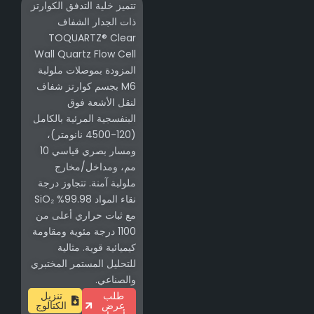
تتميز خلية التدفق الكوارتز
ذات الجدار الشفاف
TOQUARTZ® Clear
Wall Quartz Flow Cell
المزودة بموصلات ملولبة
M6 بجسم كوارتز شفاف
لنقل الأشعة فوق
البنفسجية المرئية بالكامل
(120-4500 نانومتر)،
ومسار بصري قياسي 10
مم، ومداخل/مخارج
ملولبة آمنة. تتجاوز درجة
نقاء المواد 99.98% SiO₂
مع ثبات حراري أعلى من
1100 درجة مئوية ومقاومة
كيميائية قوية. مثالية
للتحليل المستمر المختبري
والصناعي.
طلب
تنزيل
عرض
الكتالوج