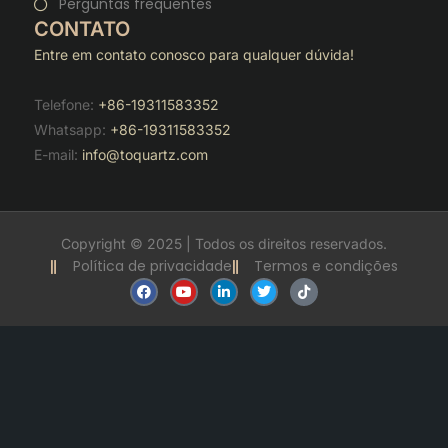
Perguntas frequentes
CONTATO
Entre em contato conosco para qualquer dúvida!
Telefone:
+86-19311583352
Whatsapp:
+86-19311583352
E-mail:
info@toquartz.com
Copyright © 2025 | Todos os direitos reservados.
Política de privacidade
Termos e condições
F
Y
L
T
T
a
o
i
w
i
c
u
n
i
k
e
t
k
t
t
b
u
e
t
o
o
b
d
e
k
o
e
i
r
k
n
-
i
n