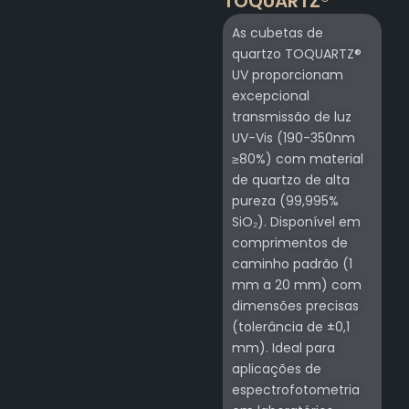
TOQUARTZ®
As cubetas de
quartzo TOQUARTZ®
UV proporcionam
excepcional
transmissão de luz
UV-Vis (190-350nm
≥80%) com material
de quartzo de alta
pureza (99,995%
SiO₂). Disponível em
comprimentos de
caminho padrão (1
mm a 20 mm) com
dimensões precisas
(tolerância de ±0,1
mm). Ideal para
aplicações de
espectrofotometria