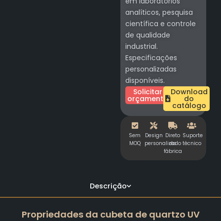
em laboratórios
analíticos, pesquisa
científica e controle
de qualidade
industrial.
Especificações
personalizadas
disponíveis.
Solicitar
Download
orçamento
do
catálogo
Sem
Design
Direto
Suporte
MOQ
personalizado
da
técnico
fábrica
Descrição
Propriedades da cubeta de quartzo UV