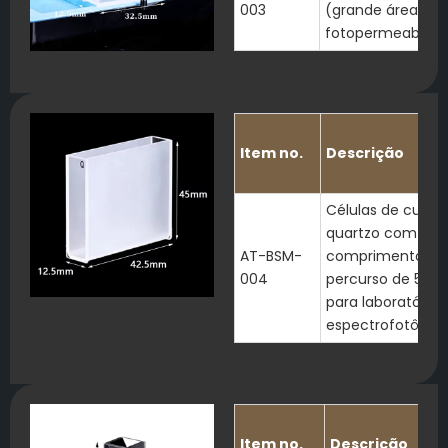
003
(grande área de
fotopermeabilid
Item no.
Descrição
Células de cubet
quartzo com ta
AT-BSM-
comprimento de
004
percurso de 50 
para laboratório 
espectrofotômet
Item no.
Descrição