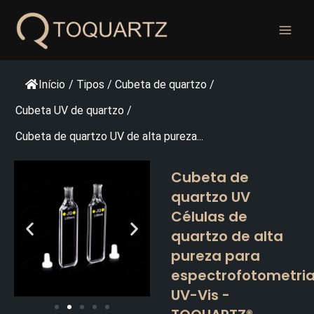
Pular
para
o
conteúdo
Início
/
Tipos
/
Cubeta de quartzo
/
Cubeta UV de quartzo
/
Cubeta de quartzo UV de alta pureza...
Cubeta de
quartzo UV
Células de
quartzo de alta
pureza para
espectrofotometri
UV-Vis -