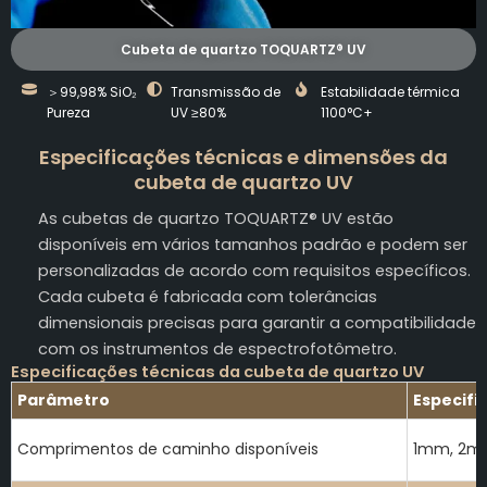
Cubeta de quartzo TOQUARTZ® UV
＞99,98% SiO₂
Transmissão de
Estabilidade térmica
Pureza
UV ≥80%
1100°C+
Especificações técnicas e dimensões da
cubeta de quartzo UV
As cubetas de quartzo TOQUARTZ® UV estão
disponíveis em vários tamanhos padrão e podem ser
personalizadas de acordo com requisitos específicos.
Cada cubeta é fabricada com tolerâncias
dimensionais precisas para garantir a compatibilidade
com os instrumentos de espectrofotômetro.
Especificações técnicas da cubeta de quartzo UV
Parâmetro
Especifi
Comprimentos de caminho disponíveis
1mm, 2m