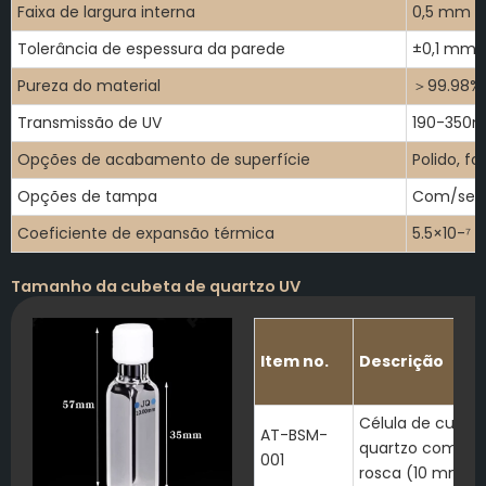
Faixa de largura interna
0,5 mm -
Tolerância de espessura da parede
±0,1 mm
Pureza do material
＞99.98% 
Transmissão de UV
190-350
Opções de acabamento de superfície
Polido, f
Opções de tampa
Com/sem
Coeficiente de expansão térmica
5.5×10-⁷ 
Tamanho da cubeta de quartzo UV
Item no.
Descrição
Célula de cubet
AT-BSM-
quartzo com ta
001
rosca (10 mm)