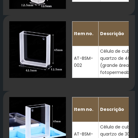
Item no.
Descrição
Célula de cubeta
AT-BSM-
quartzo de 40 
002
(grande área de
fotopermeabilid
Item no.
Descrição
Célula de cubeta
AT-BSM-
quartzo de 30 m