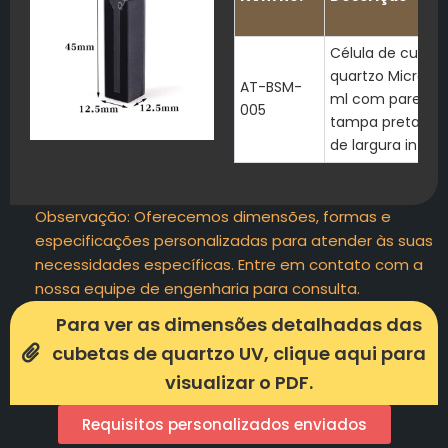
Célula de cubet
quartzo Micro JG
AT-BSM-
ml com paredes
005
tampa pretas e
de largura inter
Observação: Oferecemos dimensões, formas e
especificações personalizadas para atender às suas
necessidades específicas. Entre em contato com a
nossa equipe de engenharia para consulta.
Para ver as dimensões detalhadas das
cubetas de quartzo UV, clique aqui para
visualizar o PDF.
Requisitos personalizados enviados