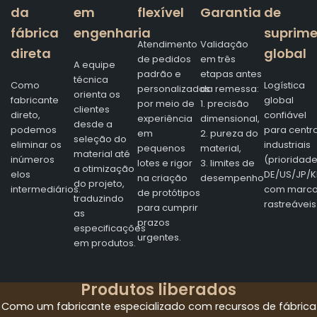
da
em
flexível
Garantia
de
fábrica
engenharia
suprim
Atendimento
Validação
direta
global
de pedidos
em três
A equipe
padrão e
etapas antes
técnica
Como
Logística
personalizados
da remessa:
orienta os
fabricante
global
por meio de
1. precisão
clientes
direto,
confiável
experiência
dimensional,
desde a
podemos
para centr
em
2. pureza do
seleção do
eliminar os
industriais
pequenos
material,
material até
inúmeros
(prioridad
lotes e rigor
3. limites de
a otimização
elos
DE/US/JP/K
na criação
desempenho
do projeto,
intermediários.
com marc
de protótipos
traduzindo
rastreáveis
para cumprir
as
prazos
especificações
urgentes.
em produtos.
Produtos liberados
Como um fabricante especializado com recursos de fábrica