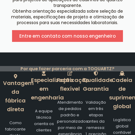
transparente.
Obtenha orientação especializada sobre seleção de
materiais, especificações de projeto e otimização de
processos para suas necessidades laboratoriais.
Entre em contato com nosso engenheiro
Por que fazer parceria com a TOQUARTZ?
Especialização
Fabricação
Qualidade
Cadeia
Vantagem
em
flexível
Garantia
de
da
engenharia
suprimen
fábrica
Atendimento
Validação
global
direta
de pedidos
em três
A equipe
padrão e
etapas
técnica
Logística
personalizados
antes da
Como
orienta os
global
por meio de
remessa:
fabricante
clientes
confiável
experiência
1. precisão