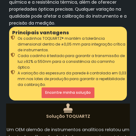
química e a resistência térmica, além de oferecer
propriedades ópticas precisas. Qualquer variação na
qualidade pode afetar a calibração do instrumento e a
precisão da medição.
Principais vantagens
Os cadinhos TOQUARTZ® mantêm a tolerância
dimensional dentro de ±0,05 mm para integração crítica
de instrumentos.
Cada cadinho é testado para garantir a transmissão de
luz ≥92% a 550nm para a consistência do caminho
óptico.
A variação da espessura da parede é controlada em 0,03
mm nos lotes de produção para garantir a repetibilidade
da calibração.
Encontre minha solução
Solução TOQUARTZ
Um OEM alemão de instrumentos analíticos relatou um