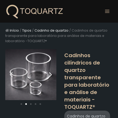
Pular
para
o
conteúdo
Início
/
Tipos
/
Cadinho de quartzo
/
Cadinhos de quartzo
transparente para laboratório para análise de materiais e
laboratório -TOQUARTZ®
Cadinhos
cilíndricos de
quartzo
transparente
para laboratório
e análise de
materiais -
TOQUARTZ®
Cadinhos de quartzo