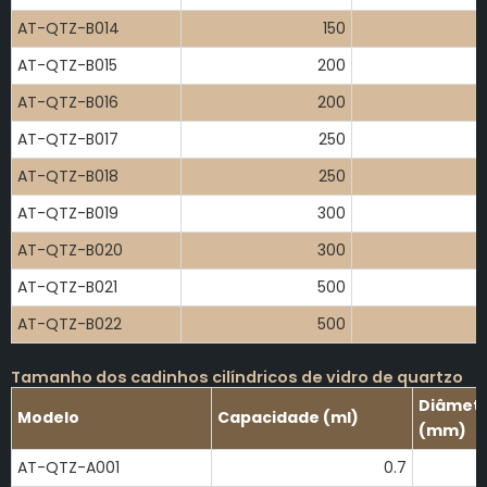
AT-QTZ-B014
150
AT-QTZ-B015
200
AT-QTZ-B016
200
AT-QTZ-B017
250
AT-QTZ-B018
250
AT-QTZ-B019
300
AT-QTZ-B020
300
AT-QTZ-B021
500
AT-QTZ-B022
500
Tamanho dos cadinhos cilíndricos de vidro de quartzo
Diâmetr
Modelo
Capacidade (ml)
(mm)
AT-QTZ-A001
0.7