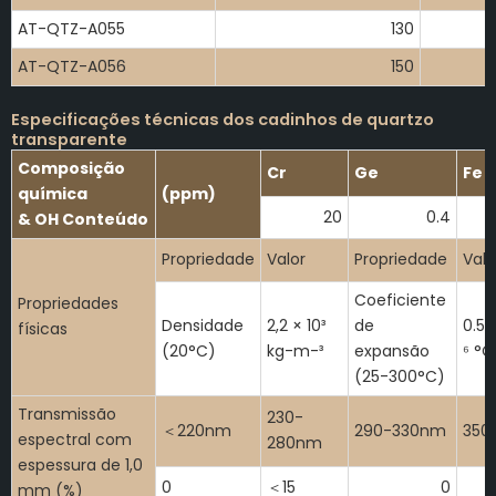
AT-QTZ-A055
130
AT-QTZ-A056
150
Especificações técnicas dos cadinhos de quartzo
transparente
Composição
Cr
Ge
Fe
química
(ppm)
20
0.4
& OH Conteúdo
Propriedade
Valor
Propriedade
Valo
Coeficiente
Propriedades
Densidade
2,2 × 10³
de
0.56
físicas
(20°C)
kg-m-³
expansão
⁶ °C
(25-300°C)
Transmissão
230-
＜220nm
290-330nm
350
espectral com
280nm
espessura de 1,0
0
＜15
0
mm (%)