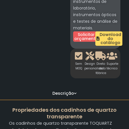
instrumentos de
laboratório,
instrumentos ópticos
e testes de análise de
materiais.
Solicitar
Download
orçamento
do
catálogo
Sem
Design
Direto
Suporte
MOQ
personalizado
da
técnico
fábrica
Descrição
Propriedades dos cadinhos de quartzo
transparente
Os cadinhos de quartzo transparente TOQUARTZ