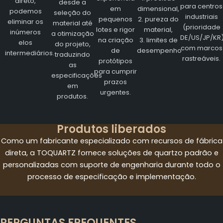
direto,
desde a
para centros
em
dimensional,
podemos
seleção do
industriais
pequenos
2. pureza do
eliminar os
material até
(prioridade
lotes e rigor
material,
inúmeros
a otimização
DE/US/JP/KR
na criação
3. limites de
elos
do projeto,
com marcos
de
desempenho
intermediários.
traduzindo
rastreáveis.
protótipos
as
para cumprir
especificações
prazos
em
urgentes.
produtos.
Produtos liberados
Como um fabricante especializado com recursos de fábrica
direta, a TOQUARTZ fornece soluções de quartzo padrão e
personalizadas com suporte de engenharia durante todo o
processo de especificação e implementação.
PERGUNTAS FREQUENTES