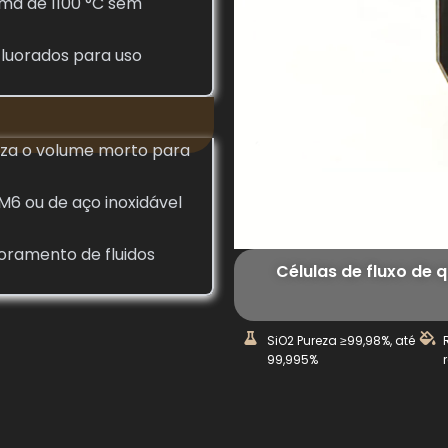
ima de 1100 °C sem
 fluorados para uso
iza o volume morto para
6 ou de aço inoxidável
oramento de fluidos
Células de fluxo de
SiO2 Pureza ≥99,98%, até
99,995%