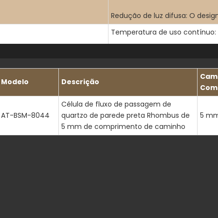
Redução de luz difusa: O desi
Temperatura de uso contínuo: 
Ponto de amolecimento: ~166 
Cam
Coeficiente de expansão térmi
Modelo
Descrição
Com
Resistência à flexão: ≥ 350MPa
Célula de fluxo de passagem de
AT-BSM-8044
quartzo de parede preta Rhombus de
5 m
Módulo de Young: ~72GPa
5 mm de comprimento de caminho
Dureza: Escala de Mohs ~6,6
Resistência: Estável contra ácid
Estabilidade à corrosão: Manté
em sal
Qualidade da superfície: O po