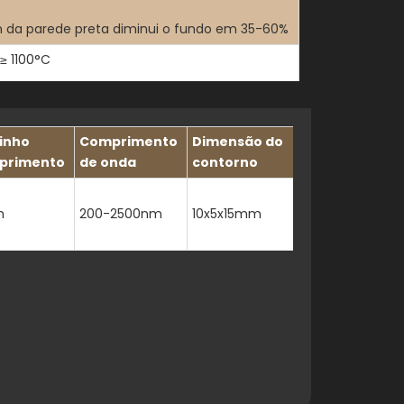
gn da parede preta diminui o fundo em 35-60%
≥ 1100°C
°C
inho
Comprimento
Dimensão do
ca: 0,55 × 10^-6/K (20-1000°C)
primento
de onda
contorno
m
200-2500nm
10x5x15mm
os, álcalis, gás HF e solventes agressivos
m a integridade em ambientes ácidos e ricos
limento óptico garante um desvio de