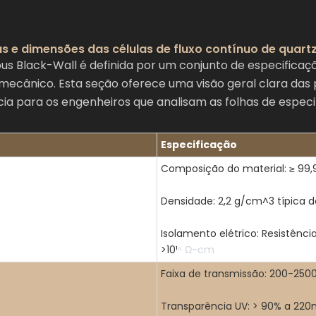
as e dimensões das células de fluxo contínuo de quar
s Black-Wall é definida por um conjunto de especificaç
mecânico. Esta seção oferece uma visão geral clara das
 para os engenheiros que analisam as folhas de especif
Especificação
Composição do material: ≥ 99,
Densidade: 2,2 g/cm^3 típica da
Isolamento elétrico: Resistênci
>10¹
⁶
Ω-cm
Faixa de transmissão: 200-250
Transparência UV: > 90% a 22