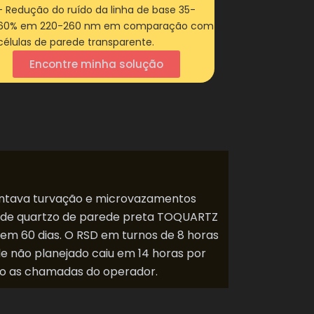
- Redução do ruído da linha de base 35-
60% em 220-260 nm em comparação com
células de parede transparente.
Encontre minha solução
entava turvação e microvazamentos
m de quartzo de parede preta TOQUARTZ
em 60 dias. O RSD em turnos de 8 horas
de não planejado caiu em 14 horas por
indo as chamadas do operador.