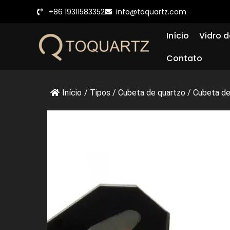
Pular
+86 19311583352
info@toquartz.com
para
o
Início
Vidro d
conteúdo
Contato
Início
/
Tipos
/
Cubeta de quartzo
/
Cubeta de