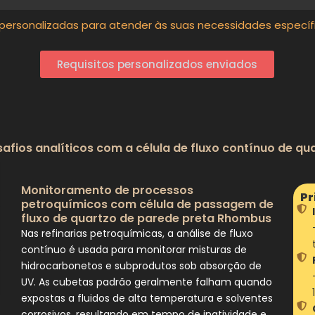
transmitância ≤ 0,3%
ersonalizadas para atender às suas necessidades específ
Requisitos personalizados enviados
fios analíticos com a célula de fluxo contínuo de q
Monitoramento de processos
Pr
petroquímicos com célula de passagem de
fluxo de quartzo de parede preta Rhombus
Nas refinarias petroquímicas, a análise de fluxo
contínuo é usada para monitorar misturas de
hidrocarbonetos e subprodutos sob absorção de
UV. As cubetas padrão geralmente falham quando
expostas a fluidos de alta temperatura e solventes
corrosivos, resultando em tempo de inatividade e