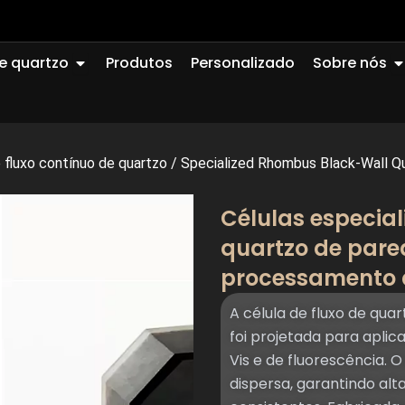
Abrir Quartz Glass
A
e quartzo
Produtos
Personalizado
Sobre nós
 fluxo contínuo de quartzo
/
Specialized Rhombus Black-Wall Qua
Células especial
quartzo de par
processamento
A célula de fluxo de q
foi projetada para apli
Vis e de fluorescência. 
dispersa, garantindo alta