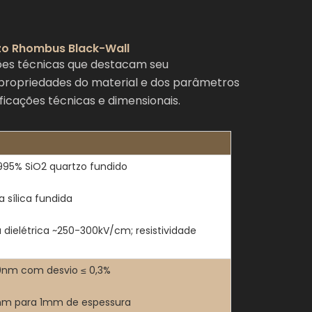
tzo Rhombus Black-Wall
ões técnicas que destacam seu
 propriedades do material e dos parâmetros
icações técnicas e dimensionais.
995% SiO2 quartzo fundido
 sílica fundida
a dielétrica ~250-300kV/cm; resistividade
0nm com desvio ≤ 0,3%
0nm para 1mm de espessura