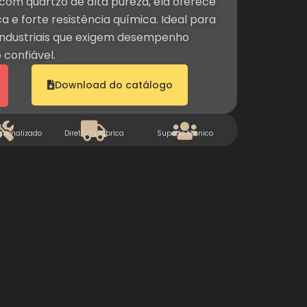
com quartzo de alta pureza, ela oferece
 e forte resistência química. Ideal para
 industriais que exigem desempenho
 confiável.
Download do catálogo
rsonalizado
Direto da fábrica
Suporte técnico