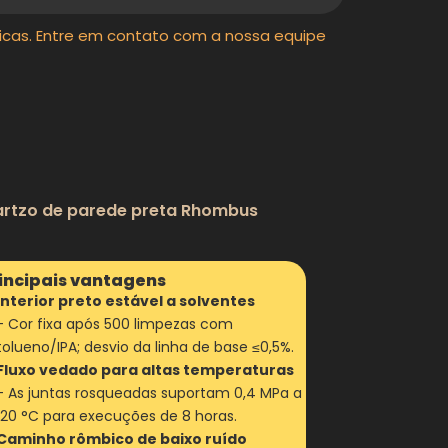
icas. Entre em contato com a nossa equipe
uartzo de parede preta Rhombus
incipais vantagens
Interior preto estável a solventes
- Cor fixa após 500 limpezas com
tolueno/IPA; desvio da linha de base ≤0,5%.
Fluxo vedado para altas temperaturas
- As juntas rosqueadas suportam 0,4 MPa a
120 °C para execuções de 8 horas.
Caminho rômbico de baixo ruído