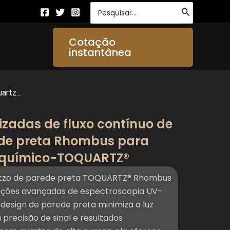
Procurar:
brir About Us
Cotação
instantânea
rtz...
izadas de fluxo contínuo de
ede preta Rhombus para
 químico-TOQUARTZ®
uartzo de parede preta TOQUARTZ® Rhombus
cações avançadas de espectroscopia UV-
O design de parede preta minimiza a luz
 precisão de sinal e resultados