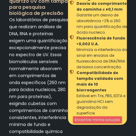
quartzo UV com tampa
Desvio do comprimento
para pesquisa
do caminho ≤ ±0,1 mm
biológica de precisão
Garante um desvio de
Os laboratórios de pesquisa
absorbância <2% a 260
que realizam análises de
nm para quantificação de
ácido nucleico.
DNA, RNA e proteínas
Fluorescência de fundo
exigem uma quantificação
<0,002 U.A.
excepcionalmente precisa
Minimiza a interferência do
no espectro de UV. Essas
sinal em ensaios de
biomoléculas sensíveis
fluorescência de DNA/RNA
de baixa concentração.
normalmente absorvem
Compatibilidade de
em comprimentos de
tampão validada com
onda específicos (260 nm
mais de 10
para ácidos nucleicos, 280
biorreagentes
Estável em Tris, PBS, EDTA e
nm para proteínas),
guanidina HCl sem
exigindo cubetas com
degradação da
comprimentos de caminho
superfície.
consistentes, interferência
Encontre minha solução
mínima de fundo e
compatibilidade química