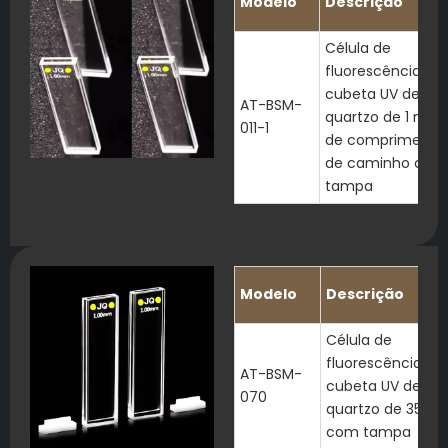
Modelo
Descrição
Célula de
fluorescência de
cubeta UV de
AT-BSM-
quartzo de 1 mm
011-1
de comprimento
de caminho com
tampa
Modelo
Descrição
Célula de
fluorescência de
AT-BSM-
cubeta UV de
070
quartzo de 350μl
com tampa