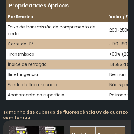
Propriedades ópticas
Parâmetro
Valor / Fai
Faixa de transmissão de comprimento de
200-2500 
onda
Corte de UV
~170-180 n
Transmissão
>80% (200
Índice de refração
1,4585 a 5
Birrefringência
Nenhum
Fundo de fluorescência
Não signific
Acabamento da superfície
Polimento 
Tamanho das cubetas de fluorescência UV de quartzo
com tampa