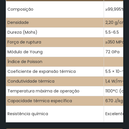
Composição
≥99,995% S
Densidade
2,20 g/cm³
Dureza (Mohs)
5.5-6.5
Força de ruptura
≥350 MPa
Módulo de Young
72 GPa
Índice de Poisson
Coeficiente de expansão térmica
5.5 × 10-⁷ /
Condutividade térmica
1,4 W/m-K
Temperatura máxima de operação
1100°C (con
Capacidade térmica específica
670 J/kg-K
Resistência química
Excelente