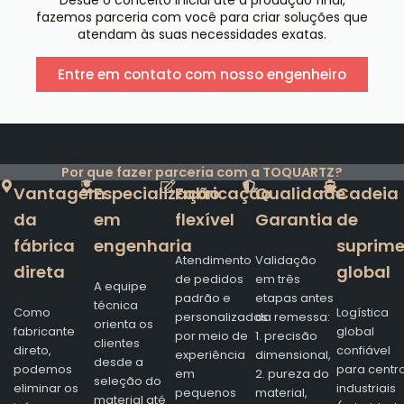
fazemos parceria com você para criar soluções que
atendam às suas necessidades exatas.
Entre em contato com nosso engenheiro
Por que fazer parceria com a TOQUARTZ?
Vantagem
Especialização
Fabricação
Qualidade
Cadeia
da
em
flexível
Garantia
de
fábrica
engenharia
suprim
Atendimento
Validação
direta
global
de pedidos
em três
A equipe
padrão e
etapas antes
técnica
Como
Logística
personalizados
da remessa:
orienta os
fabricante
global
por meio de
1. precisão
clientes
direto,
confiável
experiência
dimensional,
desde a
podemos
para centr
em
2. pureza do
seleção do
eliminar os
industriais
pequenos
material,
material até