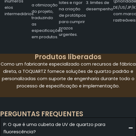
inúmeros
(prioridad
lotes e rigor
3. limites de
a otimização
elos
DE/US/JP/K
na criação
desempenho
do projeto,
intermediários.
com marc
de protótipos
traduzindo
rastreáveis
para cumprir
as
prazos
especificações
urgentes.
em produtos.
Produtos liberados
Como um fabricante especializado com recursos de fábrica
direta, a TOQUARTZ fornece soluções de quartzo padrão e
personalizadas com suporte de engenharia durante todo o
processo de especificação e implementação.
PERGUNTAS FREQUENTES
P: O que é uma cubeta de UV de quartzo para
fluorescência?