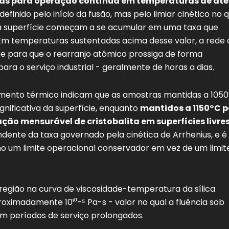
das para operação contínua em temperaturas de até
definido pelo início da fusão, mas pelo limiar cinético no 
 da superfície começam a se acumular em uma taxa que
 temperaturas sustentadas acima desse valor, a rede 
nte para que o rearranjo atômico prossiga de forma
a o serviço industrial - geralmente de horas a dias.
mento térmico indicam que as amostras mantidas a 105
gnificativa da superfície, enquanto
mantidos a 1150°C p
ão mensurável de cristobalita em superfícies livres
dente da taxa governado pela cinética de Arrhenius, e é
o um limite operacional conservador em vez de um limit
egião na curva de viscosidade-temperatura da sílica
roximadamente 10¹⁰-⁵ Pa-s - valor no qual a fluência sob
m períodos de serviço prolongados.