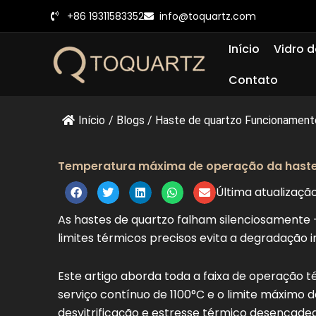
Pular
+86 19311583352
info@toquartz.com
para
o
Início
Vidro d
conteúdo
Contato
Início
/
Blogs
/
Haste de quartzo Funcionamento
Temperatura máxima de operação da haste 
Última atualizaçã
As hastes de quartzo falham silenciosamente
limites térmicos precisos evita a degradação 
Este artigo aborda toda a faixa de operação té
serviço contínuo de 1100°C e o limite máximo 
desvitrificação e estresse térmico desencade