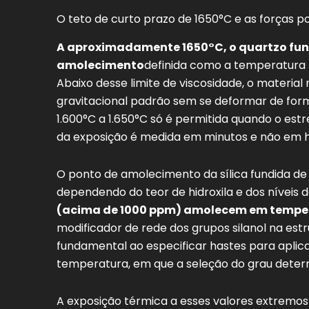
O teto de curto prazo de 1650°C e as forças po
A aproximadamente 1650°C, o quartzo fun
amolecimento
definida como a temperatura 
Abaixo desse limite de viscosidade, o materia
gravitacional padrão sem se deformar de form
1.600°C a 1.650°C só é permitida quando o est
da exposição é medida em minutos e não em h
O ponto de amolecimento da sílica fundida de
dependendo do teor de hidroxila e dos níveis 
(acima de 1000 ppm) amolecem em temper
modificador de rede dos grupos silanol na estru
fundamental ao especificar hastes para aplica
temperatura, em que a seleção do grau determ
A exposição térmica a esses valores extremos