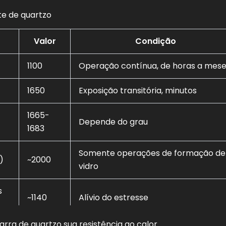
te de quartzo
Valor
Condição
1100
Operação contínua, de horas a mes
1650
Exposição transitória, minutos
1665-
Depende do grau
1683
Somente operações de formação de
)
~2000
vidro
s
~1140
Alívio do estresse
ra de quartzo sua resistência ao calor