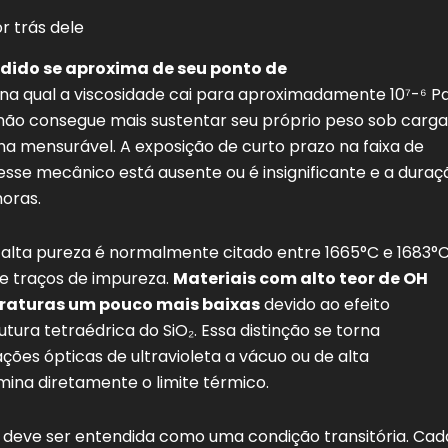
r trás dele
dido se aproxima de seu ponto de
na qual a viscosidade cai para aproximadamente 10⁷-⁶ Pa
l não consegue mais sustentar seu próprio peso sob carga
a mensurável. A exposição de curto prazo na faixa de
resse mecânico está ausente ou é insignificante e a duraç
oras.
 alta pureza é normalmente citado entre 1665°C e 1683°C
de traços de impureza.
Materiais com alto teor de OH
aturas um pouco mais baixas
devido ao efeito
tura tetraédrica do SiO₂. Essa distinção se torna
ções ópticas de ultravioleta a vácuo ou de alta
ina diretamente o limite térmico.
 deve ser entendida como uma condição transitória. Cad