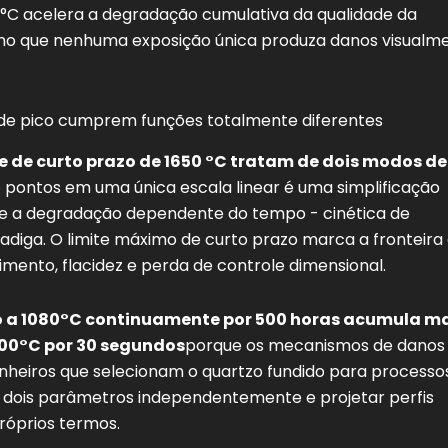
0°C acelera a degradação cumulativa da qualidade da
esmo que nenhuma exposição única produza danos visualm
e de pico cumprem funções totalmente diferentes
ite de curto prazo de 1650 °C tratam de dois modos de
 pontos em uma única escala linear é uma simplificação
ege a degradação dependente do tempo - cinética de
 fadiga. O limite máximo de curto prazo marca a fronteira
ento, flacidez e perda de controle dimensional.
 a 1080°C continuamente por 500 horas acumula m
600°C por 30 segundos
porque os mecanismos de danos
enheiros que selecionam o quartzo fundido para processo
s dois parâmetros independentemente e projetar perfis
róprios termos.