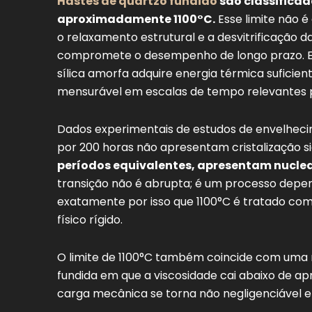
Hastes de quartzo fundido
são classifica
aproximadamente 1100°C.
Esse limite não é 
o relaxamento estrutural e a desvitrificação
compromete o desempenho de longo prazo. Em
sílica amorfa adquire energia térmica suficie
mensurável em escalas de tempo relevantes par
Dados experimentais de estudos de envelheci
por 200 horas não apresentam cristalização si
períodos equivalentes, apresentam nucleaç
transição não é abrupta; é um processo depen
exatamente por isso que 1100°C é tratado com
físico rígido.
O limite de 1100°C também coincide com uma r
fundida em que a viscosidade cai abaixo de ap
carga mecânica se torna não negligenciável e