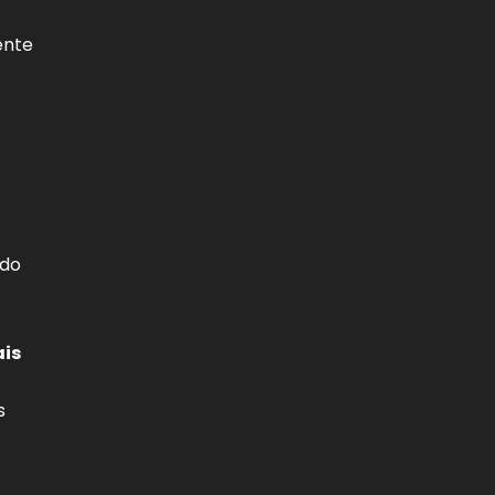
ente
 do
ais
s