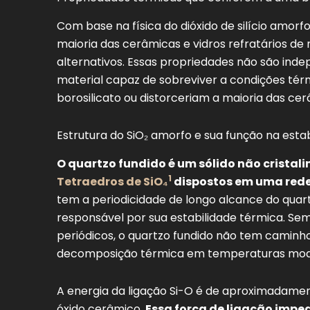
Ponto de deformação - viscosidade 10¹⁴-⁵ P
(°C)
Com base na física do dióxido de silício amor
maioria das cerâmicas e vidros refratários de 
alternativos. Essas propriedades não são ind
material capaz de sobreviver a condições tér
borosilicato ou distorceriam a maioria das cer
Estrutura do SiO₂ amorfo e sua função na esta
O quartzo fundido é um sólido não crista
1
Tetraedros de SiO₄
dispostos em uma rede
tem a periodicidade de longo alcance do quartz
responsável por sua estabilidade térmica. Sem 
periódicos, o quartzo fundido não tem caminho
decomposição térmica em temperaturas mod
A energia da ligação Si-O é de aproximadamen
óxido cerâmico.
Essa força de ligação impe