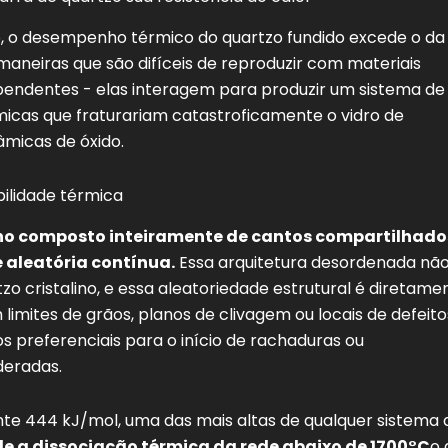
a-s
Estresse permanente fixado abaixo
~1070
disso
fo, o desempenho térmico do quartzo fundido excede o da
maneiras que são difíceis de reproduzir com materiais
ependentes - elas interagem para produzir um sistema de
micas que fraturariam catastroficamente o vidro de
âmicas de óxido.
bilidade térmica
lino composto inteiramente de cantos compartilhado
 aleatória contínua.
Essa arquitetura desordenada nã
o cristalino, e essa aleatoriedade estrutural é diretame
limites de grãos, planos de clivagem ou locais de defeito
s preferenciais para o início de rachaduras ou
eradas.
te 444 kJ/mol, uma das mais altas de qualquer sistema 
de a dissociação térmica da rede abaixo de 1700°C
o 