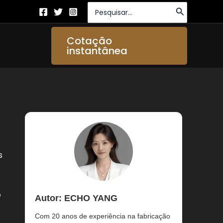
Procurar:
brir About Us
Cotação
instantânea
s
e
Autor: ECHO YANG
Com 20 anos de experiência na fabricação