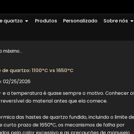
Abrir Quartz Glass
A
e quartzo
Produtos
Personalizado
Sobre nós
 máximo...
de quartzo: 1100°C vs 1650°C
o: 02/25/2026
 - e a temperatura é quase sempre o motivo. Conhecer o
irreversível do material antes que ela comece.
rmica das hastes de quartzo fundido, incluindo o limite d
de curto prazo de 1650°C, os mecanismos de falha por
ados pelo calor excessivo e as precauções de manuseio