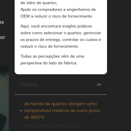
de vidro de quartzo,
Ajudo os compradores e engenheiros de
OEM a reduzir o risco de fornecimento.
os
Aqui, você encontrará insights práticos
sobre como selecionar o quartzo, gerenciar
lor
os prazos de entrega, controlar os custos e
reduzir o risco de fornecimento.
Todas as percepções vêm de uma
perspectiva do lado da fábrica.
Índice
As hastes de quartzo atingem uma
temperatura máxima de curto prazo
de 1650°C
Propriedades térmicas que