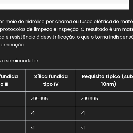
r meio de hidrólise por chama ou fusão elétrica de maté
s protocolos de limpeza e inspeção. O resultado é um mate
 e resistência à desvitrificação, o que o torna indispens
taminação.
zo semicondutor
 fundida
Sílica fundida
Requisito típico (su
o III
tipo IV
10nm)
>99.995
>99.995
<1
<1
<1
<1