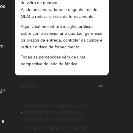
de vidro de quartzo,
os.
Ajudo os compradores e engenheiros de
OEM a reduzir o risco de fornecimento.
Aqui, você encontrará insights práticos
sobre como selecionar o quartzo, gerenciar
os prazos de entrega, controlar os custos e
am
reduzir o risco de fornecimento.
Todas as percepções vêm de uma
perspectiva do lado da fábrica.
Índice
ige
O que é vidro de quartzo para
semicondutores e por que a
ultrapureza é fundamental?
 e
Por que as fábricas avançadas