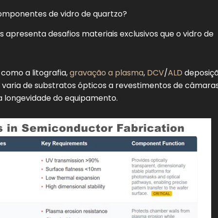
Mantém a precisão dimensional
omponentes de vidro de quartzo?
 UV
Permite fotolitografia, metrologia
apresenta desafios materiais exclusivos que o vidro de
como a litografia,
gravação a plasma
,
DCV
/
ALD
deposiçã
o varia de substratos ópticos a revestimentos de câmara
 a longevidade do equipamento.