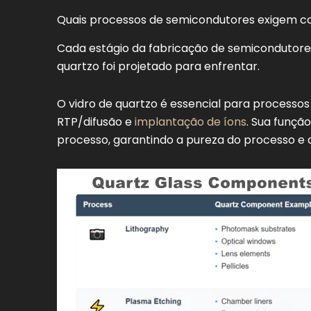
0.5 × 10-⁶/K
térmica
Quais processos de semicondutores exigem c
Clareza óptica
>90% Transmissão
Cada estágio da fabricação de semicondutores 
quartzo foi projetado para enfrentar.
O vidro de quartzo é essencial para processos 
RTP/difusão e
implantação de íons
. Sua funçã
processo, garantindo a pureza do processo e