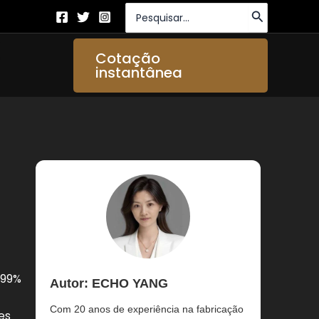
Procurar:
brir About Us
Cotação
instantânea
,99%
Autor: ECHO YANG
Com 20 anos de experiência na fabricação
es