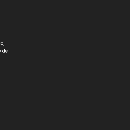
o,
s de