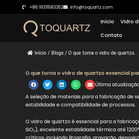
Pular
+86 19311583352
info@toquartz.com
para
o
Início
Vidro d
conteúdo
Contato
Início
/
Blogs
/
O que torna o vidro de quartzo...
O que torna o vidro de quartzo essencial p
Última atualização
A seleção de materiais para a fabricação de 
estabilidade e compatibilidade de processos.
O vidro de quartzo é essencial para a fabrica
SiO₂), excelente estabilidade térmica até 1200
críticos, incluindo litografia, gravação, depo