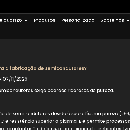
Abrir Quartz Glass
A
e quartzo
Produtos
Personalizado
Sobre nós
ara a fabricação de semicondutores?
: 07/11/2025
semicondutores exige padrões rigorosos de pureza,
ção de semicondutores devido à sua altíssima pureza (>99
°C e resistência superior a plasma. Ele permite processos
sição e implantação de íons, proporcionando ambientes livr