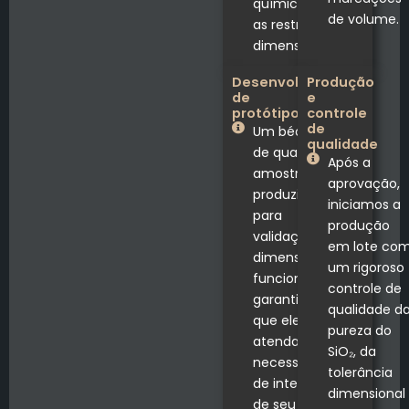
químicos e
de volume.
as restrições
dimensionais.
Desenvolvimento
Produção
de
e
protótipos
controle
de
Um béquer
qualidade
de quartzo de
Após a
amostra é
aprovação,
produzido
iniciamos a
para
produção
validação
em lote co
dimensional e
um rigoroso
funcional,
controle de
garantindo
qualidade d
que ele
pureza do
atenda às
SiO₂, da
necessidades
tolerância
de integração
dimensional
de seu