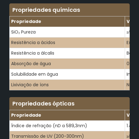
Propriedades químicas
Propriedade
Valo
SiO₂ Pureza
≥99.9
Resistência a ácidos
Excel
Resistência a álcalis
Bom
Absorção de água
0
Solubilidade em água
Insolú
Lixiviação de íons
Não s
Propriedades ópticas
Propriedade
Valo
Índice de refração (nD a 589,3nm)
1.458
Transmissão de UV (200-300nm)
≥85%