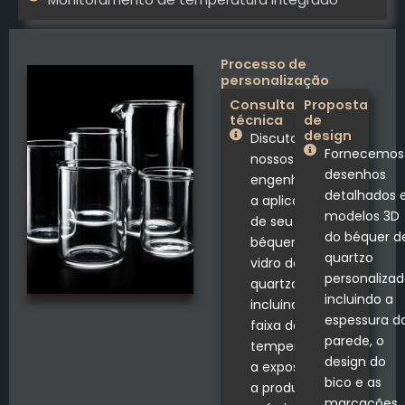
Processo de
personalização
Consulta
Proposta
técnica
de
design
Discuta com
Fornecemos
nossos
desenhos
engenheiros
detalhados 
a aplicação
modelos 3D
de seu
do béquer d
béquer de
quartzo
vidro de
personalizad
quartzo,
incluindo a
incluindo a
espessura d
faixa de
parede, o
temperatura,
design do
a exposição
bico e as
a produtos
marcações