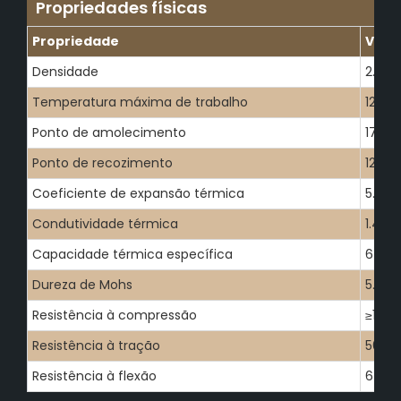
Propriedades físicas
Propriedade
Valo
Densidade
2.2
Temperatura máxima de trabalho
1200
Ponto de amolecimento
1730
Ponto de recozimento
1215
Coeficiente de expansão térmica
5.5 × 
Condutividade térmica
1.4
Capacidade térmica específica
670
Dureza de Mohs
5.5-6
Resistência à compressão
≥1100
Resistência à tração
50
Resistência à flexão
67