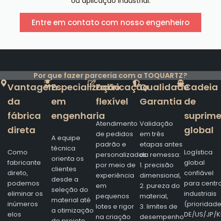
ou aplicação industrial.
Entre em contato com nosso engenheiro
Por que fazer parceria com a TOQUARTZ?
Vantagem
Especialização
Fabricação
Qualidade
Cadeia
da
em
flexível
Garantia
de
fábrica
engenharia
suprim
Atendimento
Validação
direta
global
de pedidos
em três
A equipe
padrão e
etapas antes
técnica
Como
Logística
personalizados
da remessa:
orienta os
fabricante
global
por meio de
1. precisão
clientes
direto,
confiável
experiência
dimensional,
desde a
podemos
para centr
em
2. pureza do
seleção do
eliminar os
industriais
pequenos
material,
material até
inúmeros
(prioridad
lotes e rigor
3. limites de
a otimização
elos
DE/US/JP/K
na criação
desempenho
do projeto,