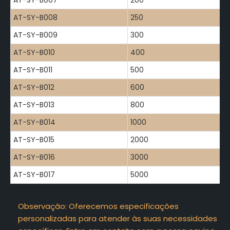
AT-SY-B007
200
AT-SY-B008
250
AT-SY-B009
300
AT-SY-B010
400
AT-SY-B011
500
AT-SY-B012
600
AT-SY-B013
800
AT-SY-B014
1000
AT-SY-B015
2000
AT-SY-B016
3000
AT-SY-B017
5000
Observação: Oferecemos especificações
personalizadas para atender às suas necessidades