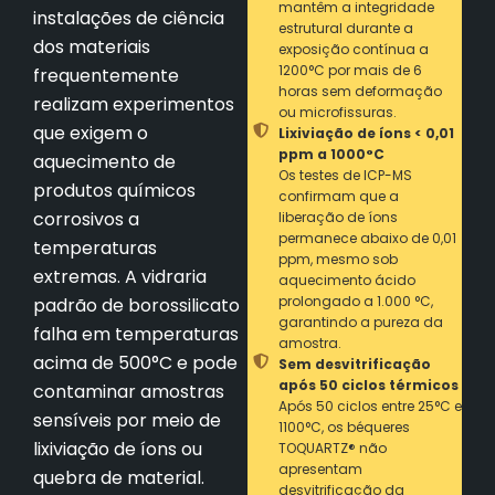
mantêm a integridade
instalações de ciência
estrutural durante a
dos materiais
exposição contínua a
1200°C por mais de 6
frequentemente
horas sem deformação
realizam experimentos
ou microfissuras.
que exigem o
Lixiviação de íons < 0,01
ppm a 1000°C
aquecimento de
Os testes de ICP-MS
produtos químicos
confirmam que a
corrosivos a
liberação de íons
permanece abaixo de 0,01
temperaturas
ppm, mesmo sob
extremas. A vidraria
aquecimento ácido
prolongado a 1.000 °C,
padrão de borossilicato
garantindo a pureza da
falha em temperaturas
amostra.
acima de 500°C e pode
Sem desvitrificação
após 50 ciclos térmicos
contaminar amostras
Após 50 ciclos entre 25°C e
sensíveis por meio de
1100°C, os béqueres
lixiviação de íons ou
TOQUARTZ® não
apresentam
quebra de material.
desvitrificação da