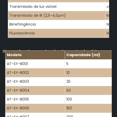
Transmissão de luz visível
≥93%
Transmissão de IR (2,5-4,0μm)
Mode
Birrefringência
Nenh
Fluorescência
Nenh
Dimensões do copo de vidro de quartzo fundido
Modelo
Capacidade (ml)
AT-SY-B001
5
AT-SY-B002
10
AT-SY-B003
25
AT-SY-B004
50
AT-SY-B005
100
AT-SY-B006
150