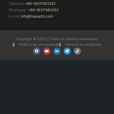
Telefone:
+86-19311583352
Whatsapp:
+86-19311583352
E-mail:
info@toquartz.com
Copyright © 2025 | Todos os direitos reservados.
Política de privacidade
Termos e condições
F
Y
L
T
T
a
o
i
w
i
c
u
n
i
k
e
t
k
t
t
b
u
e
t
o
o
b
d
e
k
o
e
i
r
k
n
-
i
n