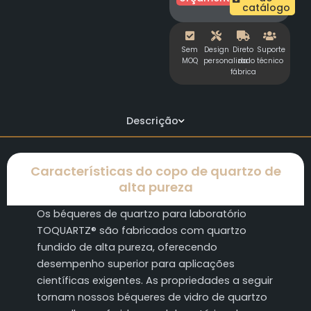
catálogo
Sem
Design
Direto
Suporte
MOQ
personalizado
da
técnico
fábrica
Descrição
Características do copo de quartzo de
alta pureza
Os béqueres de quartzo para laboratório
TOQUARTZ® são fabricados com quartzo
fundido de alta pureza, oferecendo
desempenho superior para aplicações
científicas exigentes. As propriedades a seguir
tornam nossos béqueres de vidro de quartzo