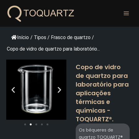
Pular
para
o
conteúdo
Início
/
Tipos
/
Frasco de quartzo
/
Copo de vidro de quartzo para laboratório...
Copo de vidro
de quartzo para
laboratório para
aplicações
térmicas e
químicas -
TOQUARTZ®.
Os béqueres de
quartzo TOQUARTZ®