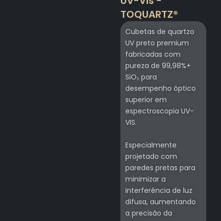
UV-Vis -
TOQUARTZ®
Cubetas de quartzo
UV preto premium
fabricadas com
pureza de 99,98%+
SiO₂ para
desempenho óptico
superior em
espectroscopia UV-
VIS.
Especialmente
projetado com
paredes pretas para
minimizar a
interferência de luz
difusa, aumentando
a precisão da