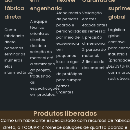
fábrica
engenharia
suprim
Atendimento
Validação
direta
global
de pedidos
em três
A equipe
padrão e
etapas antes
técnica
Como
Logística
personalizados
da remessa:
orienta os
fabricante
global
por meio de
1. precisão
clientes
direto,
confiável
experiência
dimensional,
desde a
podemos
para centr
em
2. pureza do
seleção do
eliminar os
industriais
pequenos
material,
material até
inúmeros
(prioridad
lotes e rigor
3. limites de
a otimização
elos
DE/US/JP/K
na criação
desempenho
do projeto,
intermediários.
com marc
de protótipos
traduzindo
rastreáveis
para cumprir
as
prazos
especificações
urgentes.
em produtos.
Produtos liberados
Como um fabricante especializado com recursos de fábrica
direta, a TOQUARTZ fornece soluções de quartzo padrão e