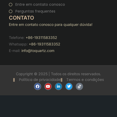
Entre em contato conosco
Perguntas frequentes
CONTATO
Entre em contato conosco para qualquer dúvida!
Telefone:
+86-19311583352
Whatsapp:
+86-19311583352
E-mail:
info@toquartz.com
Copyright © 2025 | Todos os direitos reservados.
Política de privacidade
Termos e condições
F
Y
L
T
T
a
o
i
w
i
c
u
n
i
k
e
t
k
t
t
b
u
e
t
o
o
b
d
e
k
o
e
i
r
k
n
-