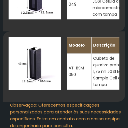
JGS1 Célula de
049
microamostra
com tampa
Modelo
Descrição
Cubeta de
quartzo preta de
AT-BSM-
1,75 ml JGS1 Micro
050
Sample Cell com
tampa
Observação: Oferecemos especificações
personalizadas para atender às suas necessidades
específicas. Entre em contato com a nossa equipe
de engenharia para consulta.