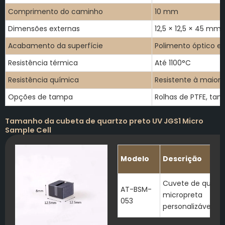
Comprimento do caminho
10 mm
Dimensões externas
12,5 × 12,5 × 45 mm
Acabamento da superfície
Polimento óptico e
Resistência térmica
Até 1100°C
Resistência química
Resistente à maiori
Opções de tampa
Rolhas de PTFE, ta
Tamanho da cubeta de quartzo preto UV JGS1 Micro
Sample Cell
Modelo
Descrição
Cuvete de quart
AT-BSM-
micropreta
053
personalizável