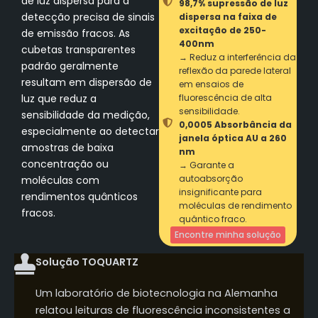
de luz dispersa para a
98,7% supressão de luz
detecção precisa de sinais
dispersa na faixa de
excitação de 250-
de emissão fracos. As
400nm
cubetas transparentes
→ Reduz a interferência da
padrão geralmente
reflexão da parede lateral
resultam em dispersão de
em ensaios de
luz que reduz a
fluorescência de alta
sensibilidade.
sensibilidade da medição,
0,0005 Absorbância da
especialmente ao detectar
janela óptica AU a 260
amostras de baixa
nm
concentração ou
→ Garante a
autoabsorção
moléculas com
insignificante para
rendimentos quânticos
moléculas de rendimento
fracos.
quântico fraco.
Encontre minha solução
Solução TOQUARTZ
Um laboratório de biotecnologia na Alemanha
relatou leituras de fluorescência inconsistentes a