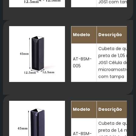
JGS1 com tampa
Modelo
Descrição
Cubeta de quart
preta de 1,05 ml
AT-BSM-
JGS1 Célula de
005
microamostra
com tampa
Modelo
Descrição
Cubeta de quart
preta de 1,4 ml
AT-BSM-