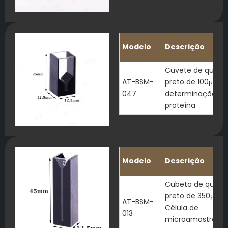
Modelo
Descrição
Cuvete de quart
AT-BSM-
preto de 100μl pa
047
determinação de
proteína
Modelo
Descrição
Cubeta de quart
preto de 350μl
AT-BSM-
Célula de
013
microamostra