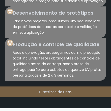
cronograma e preços para sua análise e aprovação.
Desenvolvimento de protótipos
Para novos projetos, produzimos um pequeno lote
de protótipos de cubetas para teste e validação
em sua aplicação.
Produção e controle de qualidade
Após a aprovação, prosseguimos com a produção
total, incluindo testes abrangentes de controle de
qualidade antes da entrega. Nosso prazo de
entrega padrão para cubetas de quartzo UV pretas
personalizadas é de 2 a 3 semanas.
Diretrizes de uso