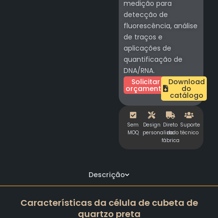
medição para
detecção de
fluorescência, análise
de traços e
aplicações de
quantificação de
DNA/RNA.
Solicitar
Download
orçamento
do
catálogo
Sem
Design
Direto
Suporte
MOQ
personalizado
da
técnico
fábrica
Descrição
Características da célula de cubeta de
quartzo preta