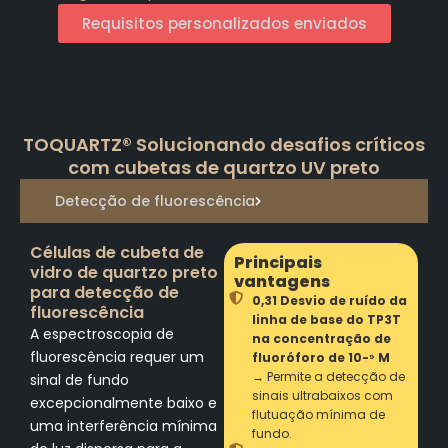
Requisitos personalizados enviados
TOQUARTZ® Solucionando desafios críticos
com cubetas de quartzo UV preto
Detecção de fluorescência
Células de cubeta de
Principais
vidro de quartzo preto
vantagens
para detecção de
0,31 Desvio de ruído da
fluorescência
linha de base do TP3T
A espectroscopia de
na concentração de
fluorescência requer um
fluoróforo de 10-⁹ M
→ Permite a detecção de
sinal de fundo
sinais ultrabaixos com
excepcionalmente baixo e
flutuação mínima de
uma interferência mínima
fundo.