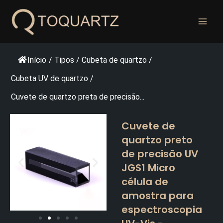
Pular
para
o
conteúdo
Início
/
Tipos
/
Cubeta de quartzo
/
Cubeta UV de quartzo
/
Cuvete de quartzo preta de precisão...
Cuvete de
quartzo preto
de precisão UV
JGS1 Micro
célula de
amostra para
espectroscopia