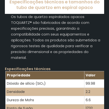
Especificações técnicas e tamanhos do
tubo de quartzo em espiral opaco
Os tubos de quartzo espiralados opacos
TOQUARTZ® são fabricados de acordo com
especificações precisas, garantindo a
compatibilidade com seus equipamentos e
aplicações. Todos os produtos são submetidos a
rigorosos testes de qualidade para verificar a
precisão dimensional e as propriedades do
material.
Especificações técnicas
Propriedade
Valor
Dióxido de silício (SiO₂)
99.98
Densidade
2.2
Dureza de Mohs
6.6
Ponto de fusão
1732