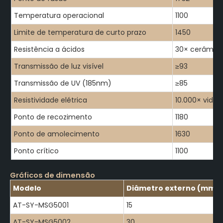
Temperatura operacional
1100
Limite de temperatura de curto prazo
1450
Resistência a ácidos
30× cerâmica,
Transmissão de luz visível
≥93
Transmissão de UV (185nm)
≥85
Resistividade elétrica
10.000× vidr
Ponto de recozimento
1180
Ponto de amolecimento
1630
Ponto crítico
1100
Gráficos de dimensão
Modelo
Diâmetro externo (mm)
AT-SY-MSG5001
15
AT-SY-MSG5002
30