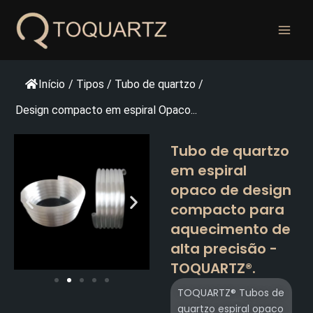
Pular
para
o
conteúdo
Início
/
Tipos
/
Tubo de quartzo
/
Design compacto em espiral Opaco...
Tubo de quartzo
em espiral
opaco de design
compacto para
aquecimento de
alta precisão -
TOQUARTZ®.
TOQUARTZ® Tubos de
quartzo espiral opaco