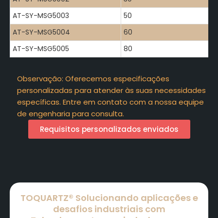
AT-SY-MSG5003
50
AT-SY-MSG5004
60
AT-SY-MSG5005
80
Observação: Oferecemos especificações
personalizadas para atender às suas necessidades
específicas. Entre em contato com a nossa equipe
de engenharia para consulta.
Requisitos personalizados enviados
TOQUARTZ® Solucionando aplicações e
desafios industriais com