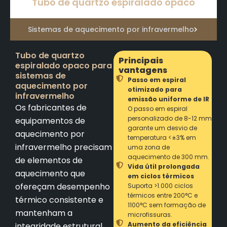
Tubo de quartzo espiralado opaco
Sistemas de aquecimento por infravermelho
Tubo de quartzo
Principais
espiralado opaco para
vantagens
sistemas de
Passo em espiral
aquecimento por
otimizado para
infravermelho
emissão uniforme de IR
Os fabricantes de
O passo em espiral
personalizado de 8-12 mm
equipamentos de
garante um desvio de
aquecimento por
temperatura <±3% em
infravermelho precisam
uma zona de
aquecimento de 300 mm.
de elementos de
Vida útil prolongada
aquecimento que
em ciclos térmicos
ofereçam desempenho
Suporta >1.000 ciclos
térmicos entre 200°C e
térmico consistente e
1100°C sem formação de
mantenham a
microfissuras.
Aumento da eficiência
integridade estrutural