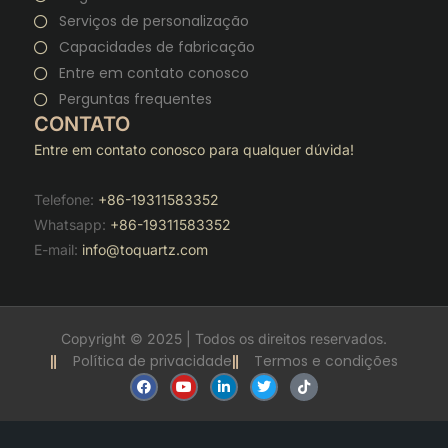
Serviços de personalização
Capacidades de fabricação
Entre em contato conosco
Perguntas frequentes
CONTATO
Entre em contato conosco para qualquer dúvida!
Telefone:
+86-19311583352
Whatsapp:
+86-19311583352
E-mail:
info@toquartz.com
Copyright © 2025 | Todos os direitos reservados.
Política de privacidade
Termos e condições
F
Y
L
T
T
a
o
i
w
i
c
u
n
i
k
e
t
k
t
t
b
u
e
t
o