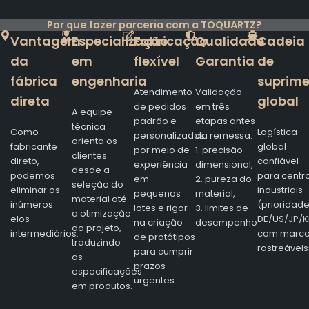
Por que fazer parceria com a TOQUARTZ?
Vantagem
Especialização
Fabricação
Qualidade
Cadeia
da
em
flexível
Garantia
de
fábrica
engenharia
suprim
Atendimento
Validação
direta
global
de pedidos
em três
A equipe
padrão e
etapas antes
técnica
Como
Logística
personalizados
da remessa:
orienta os
fabricante
global
por meio de
1. precisão
clientes
direto,
confiável
experiência
dimensional,
desde a
podemos
para centr
em
2. pureza do
seleção do
eliminar os
industriais
pequenos
material,
material até
inúmeros
(prioridad
lotes e rigor
3. limites de
a otimização
elos
DE/US/JP/K
na criação
desempenho
do projeto,
intermediários.
com marc
de protótipos
traduzindo
rastreáveis
para cumprir
as
prazos
especificações
urgentes.
em produtos.