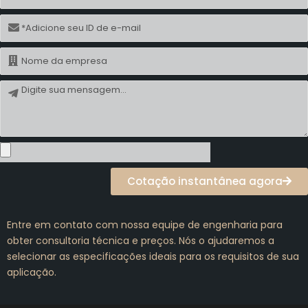
E-
mail
Nome
Mensagem
Cotação instantânea agora
Entre em contato com nossa equipe de engenharia para
obter consultoria técnica e preços. Nós o ajudaremos a
selecionar as especificações ideais para os requisitos de sua
aplicação.