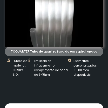
TOQUARTZ® Tubo de quartzo fundido em espiral opaco
Pureza do
Emissão de
Diâmetros
material:
infravermelho:
personalizados:
99,98%
comprimento de onda
15-80 mm
SiO₂
de 5-15μm
disponíveis