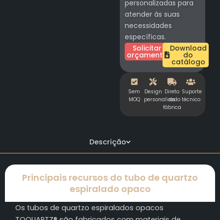
personalizadas para
atender às suas
necessidades
específicas.
Solicitar
Download
orçamento
do
catálogo
Sem
Design
Direto
Suporte
MOQ
personalizado
da
técnico
fábrica
Descrição
Principais recursos do tubo de quartzo
espiralado opaco
Os tubos de quartzo espiralados opacos
TOQUARTZ® são fabricados com materiais de