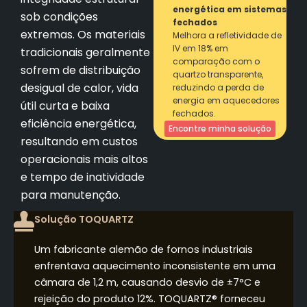
energética em sistemas
sob condições
fechados
extremas. Os materiais
Melhora a refletividade de
IV em 18% em
tradicionais geralmente
comparação com o
sofrem de distribuição
quartzo transparente,
desigual de calor, vida
reduzindo a perda de
energia em aquecedores
útil curta e baixa
fechados.
eficiência energética,
Encontre minha solução
resultando em custos
operacionais mais altos
e tempo de inatividade
para manutenção.
Solução TOQUARTZ
Um fabricante alemão de fornos industriais
enfrentava aquecimento inconsistente em uma
câmara de 1,2 m, causando desvio de ±7°C e
rejeição do produto 12%. TOQUARTZ® forneceu