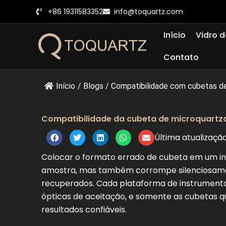
Pular
+86 19311583352
info@toquartz.com
para
o
Início
Vidro d
conteúdo
Contato
Início
/
Blogs
/
Compatibilidade com cubetas de 
Compatibilidade da cubeta de microquartz
Última atualizaçã
Colocar o formato errado de cubeta em um i
amostra, mas também corrompe silenciosam
recuperados. Cada plataforma de instrumento 
ópticas de aceitação, e somente as cubetas q
resultados confiáveis.