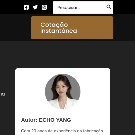
Procurar:
brir About Us
Cotação
instantânea
ma
Autor: ECHO YANG
Com 20 anos de experiência na fabricação