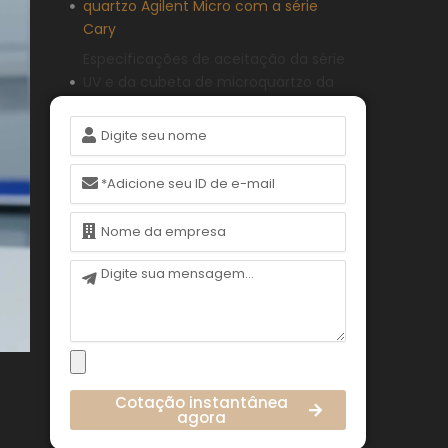
quartzo Agilent Micro com a série
Cary
Especificações de aceitação da série
UV e da cubeta de microquartzo da
Shimadzu
Nome
Série LAMBDA da PerkinElmer
equipada com micro cubetas de
E-
quartzo
mail
Instrumentos Thermo Fisher
Nome
emparelhados com cubetas de
microquartzo
Mensagem
Plataformas NanoDrop e por que as
cubetas de microquartzo não se
aplicam
Requisitos ópticos dos fluorômetros
Horiba e das cubetas de
Cotação instantânea
microquartzo
agora
Modelos da Edinburgh Instruments