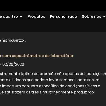
Abrir Quartz Glass
A
e quartzo
Produtos
Personalizado
Sobre nós
microquartzo...
o com espectrômetros de laboratório
o: 02/26/2026
nstrumento óptico de precisão não apenas desperdiça u
ente os dados que podem levar semanas para serem
impõe um conjunto específico de condições físicas e
ue satisfazem as três simultaneamente produzirão