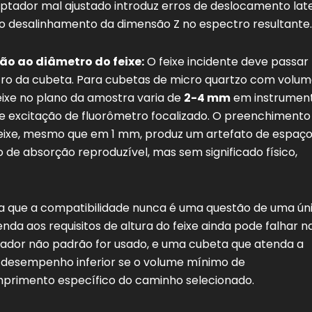
ptador mal ajustado introduz erros de deslocamento lat
do desalinhamento da dimensão Z no espectro resultante.
o ao diâmetro do feixe:
O feixe incidente deve passar
ntro da cubeta. Para cubetas de micro quartzo com volu
eixe no plano da amostra varia de
2-4 mm
em instrumen
 excitação de fluorômetro focalizado. O preenchimento
feixe, mesmo que em 1 mm, produz um artefato de espaç
e absorção reproduzível, mas sem significado físico,
fica que a compatibilidade nunca é uma questão de uma ún
da aos requisitos de altura do feixe ainda pode falhar n
tador não padrão for usado, e uma cubeta que atenda a
m desempenho inferior se o volume mínimo de
primento específico do caminho selecionado.