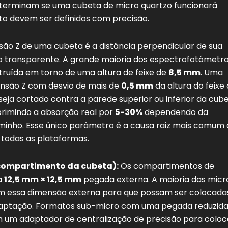
 determinam se uma cubeta de micro quartzo funcionará
 devem ser definidos com precisão.
ão Z de uma cubeta é a distância perpendicular de sua
o transparente. A grande maioria dos espectrofotômetro
ruída em torno de uma altura de feixe de
8,5 mm
. Uma
nsão Z com desvio de mais de
0,5 mm
da altura do feixe
seja cortado contra a parede superior ou inferior da cube
uprimindo a absorção real por
5-30%
dependendo da
inho. Esse único parâmetro é a causa raiz mais comum 
todas as plataformas.
compartimento da cubeta):
Os compartimentos de
a
12,5 mm × 12,5 mm
pegada externa. A maioria das micr
 essa dimensão externa para que possam ser colocada
aptação. Formatos sub-micro com uma pegada reduzida
um adaptador de centralização de precisão para coloc