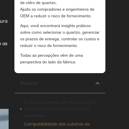
de vidro de quartzo,
Ajudo os compradores e engenheiros de
OEM a reduzir o risco de fornecimento.
tura
Aqui, você encontrará insights práticos
sobre como selecionar o quartzo, gerenciar
os prazos de entrega, controlar os custos e
e as
reduzir o risco de fornecimento.
Todas as percepções vêm de uma
perspectiva do lado da fábrica.
Índice
O que as cubetas de microquartzo
exigem de qualquer instrumento
hospedeiro
Compatibilidade das cubetas de