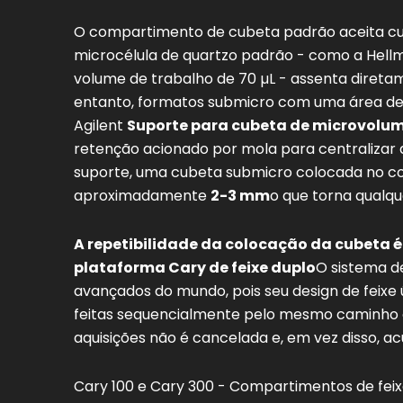
O compartimento de cubeta padrão aceita c
microcélula de quartzo padrão - como a He
volume de trabalho de 70 µL - assenta diret
entanto, formatos submicro com uma área de
Agilent
Suporte para cubeta de microvolu
retenção acionado por mola para centralizar 
suporte, uma cubeta submicro colocada no co
aproximadamente
2-3 mm
o que torna qualq
A repetibilidade da colocação da cubeta é
plataforma Cary de feixe duplo
O sistema d
avançados do mundo, pois seu design de feixe 
feitas sequencialmente pelo mesmo caminho ó
aquisições não é cancelada e, em vez disso, 
Cary 100 e Cary 300 - Compartimentos de feix