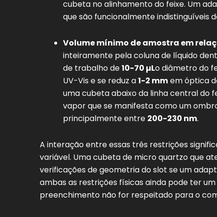
cubeta no alinhamento do feixe. Um ada
que são funcionalmente indistinguíveis 
Volume mínimo de amostra em relaçã
inteiramente pela coluna de líquido de
de trabalho de
10-70 µL
o diâmetro do f
UV-Vis e se reduz a
1-2 mm
em óptica de
uma cubeta abaixo da linha central do 
vapor que se manifesta como um ombro d
principalmente entre
200-230 nm
.
A interação entre essas três restrições signi
variável. Uma cubeta de micro quartzo que aten
verificações de geometria do slot se um adap
ambas as restrições físicas ainda pode ter u
preenchimento não for respeitado para o com