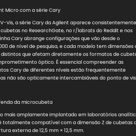
nt Micro com a série Cary
-Vis, a série Cary da Agilent aparece consistentement
 cubetas no ResearchGate, no r/labrats do Reddit e nos
 linha Cary abrange configurações que vão desde o
000 de nível de pesquisa, e cada modelo tem dimensões 
distintos que afetam diretamente os formatos de cubet
prometimento óptico. É essencial compreender as
ntos Cary de diferentes níveis estão frequentemente
as não são opticamente intercambiáveis do ponto de vi
a fenda da microcubeta
ico mais amplamente implantado em laboratórios analíti
 totalmente compatível com a dimensão Z de cubetas 
ura externa de 12,5 mm × 12,5 mm.