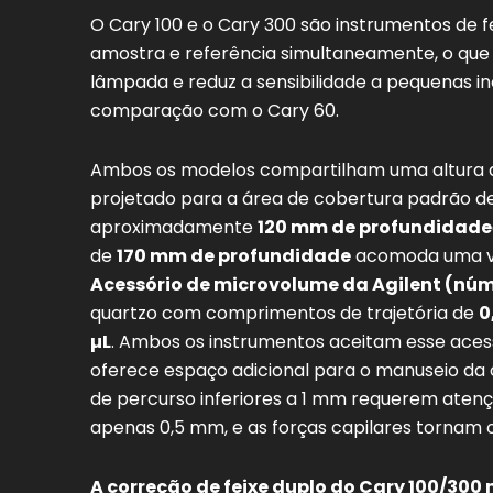
O Cary 100 e o Cary 300 são instrumentos de f
amostra e referência simultaneamente, o que
lâmpada e reduz a sensibilidade a pequenas 
comparação com o Cary 60.
Ambos os modelos compartilham uma altura 
projetado para a área de cobertura padrão d
aproximadamente
120 mm de profundidade
de
170 mm de profundidade
acomoda uma var
Acessório de microvolume da Agilent (nú
quartzo com comprimentos de trajetória de
0
µL
. Ambos os instrumentos aceitam esse aces
oferece espaço adicional para o manuseio da
de percurso inferiores a 1 mm requerem atençã
apenas 0,5 mm, e as forças capilares tornam o
A correção de feixe duplo do Cary 100/30