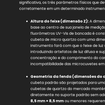
significativa, os três parâmetros físicos que
corretamente em um determinado instrumento
Altura do feixe (dimensão Z):
A dimens
base ao centro de sua janela de mediçã
fluorômetros UV-Vis de bancada é const
cubeta de micro quartzo com uma dime
instrumento fará com que o feixe de luz 
introduzindo artefatos de luz difusa e s
concentração e do comprimento do cam
incompatibilidade das microcuvetes em 
Geometria da fenda (dimensões do 
cubeta padrão são projetados para um
cubetas de quartzo do mercado mantém
diretamente no suporte padrão sem ad
8,5 mm × 8,5 mm
ou menores requerem 