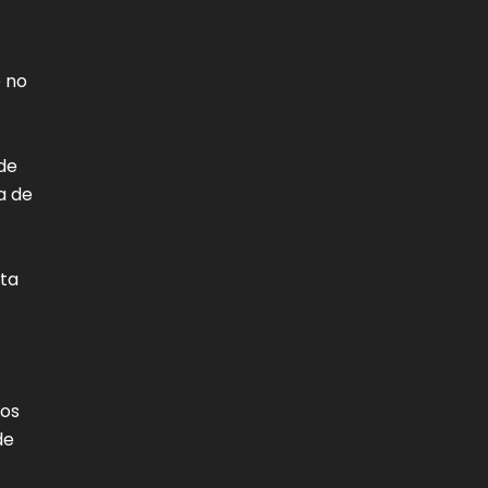
e no
de
a de
sta
cos
de