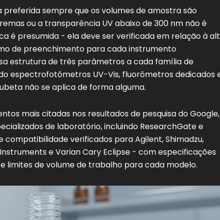
a preferida sempre que os volumes de amostra são
tremas ou a transparência UV abaixo de 300 nm não é
ca é presumida - ela deve ser verificada em relação à al
ínimo de preenchimento para cada instrumento
ssa estrutura de três parâmetros a cada família de
do espectrofotômetros UV-Vis, fluorômetros dedicados 
beta não se aplica de forma alguma.
tos mais citadas nos resultados de pesquisa do Google,
pecializados de laboratório, incluindo ResearchGate e
de compatibilidade verificados para Agilent, Shimadzu,
 Instruments e Varian Cary Eclipse - com especificações
 e limites de volume de trabalho para cada modelo.