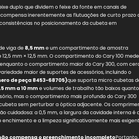
eixe duplo que dividem o feixe da fonte em canais de
 compensa inerentemente as flutuações de curto prazo 
inconsistências no posicionamento da cubeta em
de viga de
8,5 mm
e um compartimento de amostra
e 12,5 mm × 12,5 mm. O compartimento do Cary 100 mede
enquanto o compartimento maior do Cary 300, com cer
iedade maior de suportes de acessórios, incluindo o
mero de peça 8453-68705)
que suporta micro cubetas d
,5 mm a 10 mm
e volumes de trabalho tão baixos quant
sório, mas o compartimento mais profundo do Cary 300
 cubeta sem perturbar a óptica adjacente. Os comprime
o cuidadosa: a 0,5 mm, a largura da cavidade interna é 
 enchimento e a limpeza significativamente mais exigent
0 não compensa o preenchimento incompleto
Portanto,