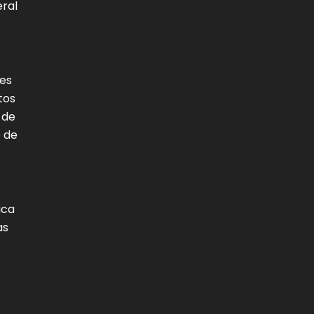
eral
mes
tos
 de
o de
ica
as