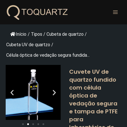
Pular
para
o
conteúdo
Início
/
Tipos
/
Cubeta de quartzo
/
Cubeta UV de quartzo
/
Célula óptica de vedação segura fundida...
Cuvete UV de
quartzo fundido
com célula
óptica de
vedação segura
e tampa de PTFE
para