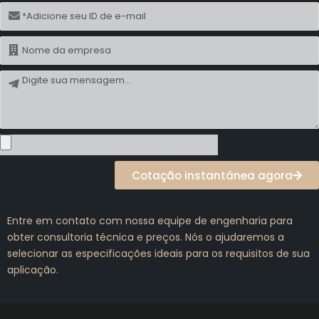
E-
mail
Nome
Mensagem
Cotação instantânea agora
Entre em contato com nossa equipe de engenharia para
obter consultoria técnica e preços. Nós o ajudaremos a
selecionar as especificações ideais para os requisitos de sua
aplicação.