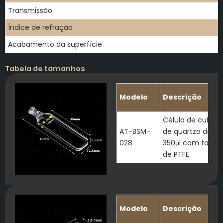
Transmissão
Índice de refração
Acabamento da superfície
Tabela de tamanhos
Modelo
Descrição
Célula de cubeta
AT-BSM-
de quartzo de
028
350μl com tamp
de PTFE
Modelo
Descrição