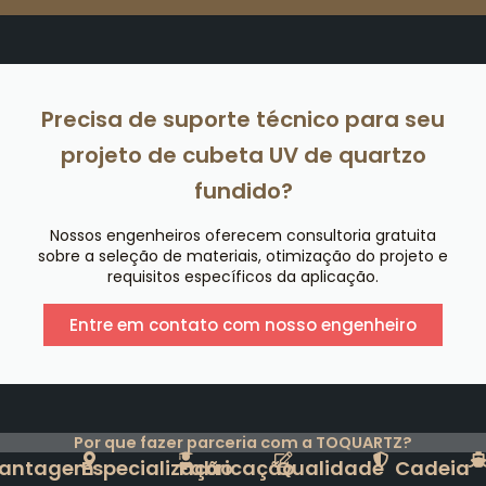
Precisa de suporte técnico para seu
projeto de cubeta UV de quartzo
fundido?
Nossos engenheiros oferecem consultoria gratuita
sobre a seleção de materiais, otimização do projeto e
requisitos específicos da aplicação.
Entre em contato com nosso engenheiro
Por que fazer parceria com a TOQUARTZ?
antagem
Especialização
Fabricação
Qualidade
Cadeia