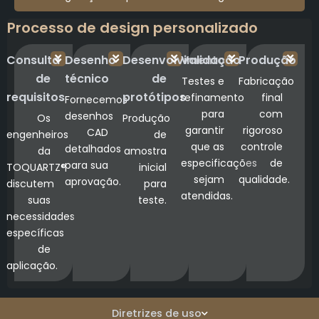
Processo de design personalizado
Consulta
Desenho
Desenvolvimento
Validação
Produção
de
técnico
de
Testes e
Fabricação
requisitos
protótipos
refinamento
final
Fornecemos
para
com
desenhos
Os
Produção
garantir
rigoroso
CAD
engenheiros
de
que as
controle
detalhados
da
amostra
especificações
de
para sua
TOQUARTZ®
inicial
sejam
qualidade.
aprovação.
discutem
para
atendidas.
suas
teste.
necessidades
específicas
de
aplicação.
Diretrizes de uso