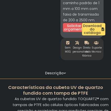
caminho padrão de 1
mm a 100 mm com
faixa de transmissão
de 200 a 2500 nm.
Solicitar
Download
orçamento
do
catálogo
Sem
Design
Direto
Suporte
MOQ
personalizado
da
técnico
fábrica
Descrição
Características da cubeta UV de quartzo
fundido com tampa de PTFE
As cubetas UV de quartzo fundido TOQUARTZ® com
tampas de PTFE são células ópticas fabricadas com
precisão e projetadas para medições precisas de