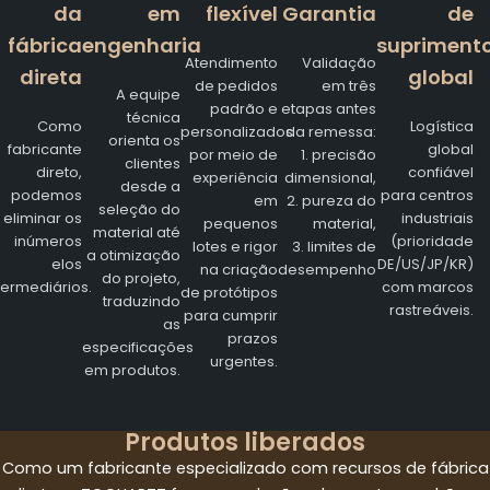
da
em
flexível
Garantia
de
fábrica
engenharia
supriment
Atendimento
Validação
direta
global
de pedidos
em três
A equipe
padrão e
etapas antes
técnica
Como
Logística
personalizados
da remessa:
orienta os
fabricante
global
por meio de
1. precisão
clientes
direto,
confiável
experiência
dimensional,
desde a
podemos
para centros
em
2. pureza do
seleção do
eliminar os
industriais
pequenos
material,
material até
inúmeros
(prioridade
lotes e rigor
3. limites de
a otimização
elos
DE/US/JP/KR)
na criação
desempenho
do projeto,
termediários.
com marcos
de protótipos
traduzindo
rastreáveis.
para cumprir
as
prazos
especificações
urgentes.
em produtos.
Produtos liberados
Como um fabricante especializado com recursos de fábrica