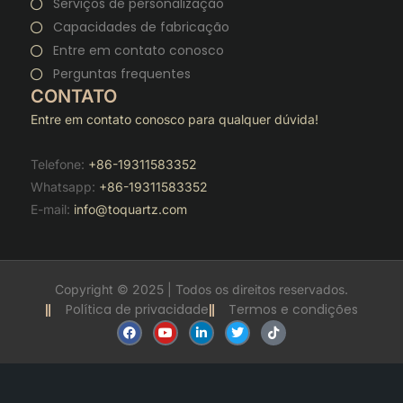
Serviços de personalização
Capacidades de fabricação
Entre em contato conosco
Perguntas frequentes
CONTATO
Entre em contato conosco para qualquer dúvida!
Telefone:
+86-19311583352
Whatsapp:
+86-19311583352
E-mail:
info@toquartz.com
Copyright © 2025 | Todos os direitos reservados.
Política de privacidade
Termos e condições
F
Y
L
T
T
a
o
i
w
i
c
u
n
i
k
e
t
k
t
t
b
u
e
t
o
o
b
d
e
k
o
e
i
r