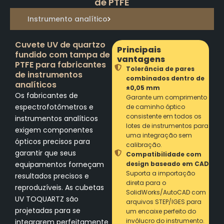
de PTFE
Instrumento analítico
Cuvete UV de quartzo
Principais
fundido com tampa de
vantagens
PTFE para fabricantes
Tolerância de pares
de instrumentos
combinados dentro de
analíticos
±0,05 mm
Os fabricantes de
Garante um comprimento
espectrofotômetros e
de caminho óptico
consistente em todos os
instrumentos analíticos
lotes de instrumentos para
exigem componentes
uma integração sem
ópticos precisos para
calibração.
garantir que seus
Compatibilidade com
equipamentos forneçam
design baseado em CAD
Suporta a importação
resultados precisos e
direta para o
reproduzíveis. As cubetas
SolidWorks/AutoCAD com
UV TOQUARTZ são
arquivos STEP/IGES para
projetadas para se
um encaixe perfeito do
invólucro do instrumento.
integrarem perfeitamente