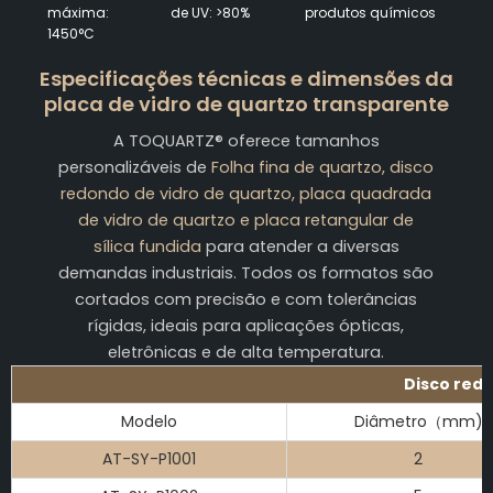
máxima:
de UV: >80%
produtos químicos
1450°C
Especificações técnicas e dimensões da
placa de vidro de quartzo transparente
A TOQUARTZ® oferece tamanhos
personalizáveis de
Folha fina de quartzo, disco
redondo de vidro de quartzo, placa quadrada
de vidro de quartzo e placa retangular de
sílica fundida
para atender a diversas
demandas industriais. Todos os formatos são
cortados com precisão e com tolerâncias
rígidas, ideais para aplicações ópticas,
eletrônicas e de alta temperatura.
Disco redo
Modelo
Diâmetro（mm)
AT-SY-P1001
2