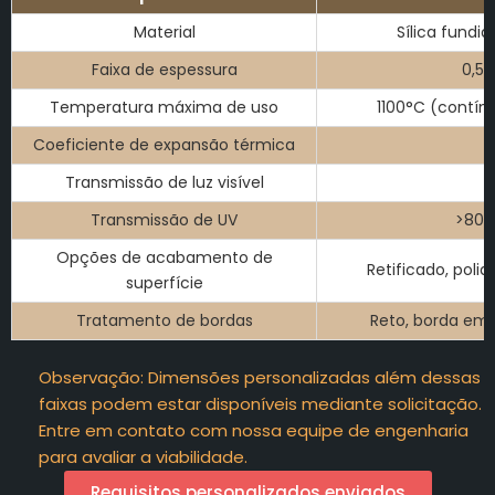
Material
Sílica fundid
Faixa de espessura
0,5
Temperatura máxima de uso
1100°C (contín
Coeficiente de expansão térmica
Transmissão de luz visível
Transmissão de UV
>80%
Opções de acabamento de
Retificado, poli
superfície
Tratamento de bordas
Reto, borda em 
Observação: Dimensões personalizadas além dessas
faixas podem estar disponíveis mediante solicitação.
Entre em contato com nossa equipe de engenharia
para avaliar a viabilidade.
Requisitos personalizados enviados