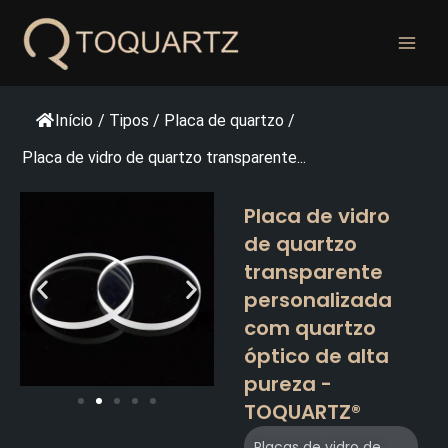
Pular
para
o
conteúdo
Início
/
Tipos
/
Placa de quartzo
/
Placa de vidro de quartzo transparente...
Placa de vidro
de quartzo
transparente
personalizada
com quartzo
óptico de alta
pureza -
TOQUARTZ®
Placas de vidro de