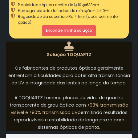
Planicidade óptica dentro de λ/10 @633nm
Homogeneidade do índice de refração ≤ 4×10-⁶
Rugosidade da superfície Ra < 1nm (após polimento
óptico)
Encontre minha solução
Solução TOQUARTZ
Os fabricantes de produtos ópticos geralmente
enfrentam dificuldades para obter alta transmitância
de UV e integridade das lentes ao longo do tempo.
A TOQUARTZ fornece placas de vidro de quartzo
transparente de grau óptico com
>93% transmissão
visível e >80% transmissão UV
permitindo resultados
reproduzíveis e estabilidade de longo prazo para
sistemas ópticos de ponta.