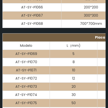
AT-SY-P1066
200*200
AT-SY-P1067
300*300
AT-SY-P1068
700*700mm
Placa 
Modelo
L（mm)
AT-SY-P1069
5
AT-SY-P1070
8
AT-SY-P1071
10
AT-SY-P1072
12
AT-SY-P1073
20
AT-SY-P1074
30
AT-SY-P1075
50