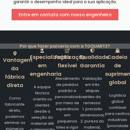
garantir o desempenho ideal para a sua aplicação.
Entre em contato com nosso engenheiro
Por que fazer parceria com a TOQUARTZ?
Especialização
Fabricação
Qualidade
Cadeia
Vantagem
em
flexível
Garantia
de
da
engenharia
suprimen
fábrica
Atendimento
Validação
global
direta
de pedidos
em três
A equipe
padrão e
etapas
técnica
Logística
personalizados
antes da
Como
orienta os
global
por meio de
remessa:
fabricante
clientes
confiável
experiência
1. precisão
direto,
desde a
para centros
em
dimensional,
podemos
seleção do
industriais
pequenos
2. pureza do
eliminar os
material até
(prioridade
lotes e rigor
material,
inúmeros
a otimização