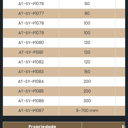
AT-SY-P1076
60
AT-SY-P1077
80
AT-SY-P1078
100
AT-SY-P1079
100
AT-SY-P1080
120
AT-SY-P1081
120
AT-SY-P1082
120
AT-SY-P1083
150
AT-SY-P1084
200
AT-SY-P1085
200
AT-SY-P1086
300
AT-SY-P1087
5-700 mm
Propriedade
Es