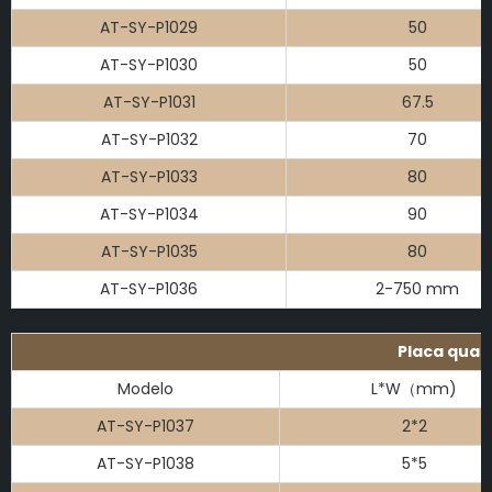
AT-SY-P1029
50
AT-SY-P1030
50
AT-SY-P1031
67.5
AT-SY-P1032
70
AT-SY-P1033
80
AT-SY-P1034
90
AT-SY-P1035
80
AT-SY-P1036
2-750 mm
Placa quad
Modelo
L*W（mm)
AT-SY-P1037
2*2
AT-SY-P1038
5*5